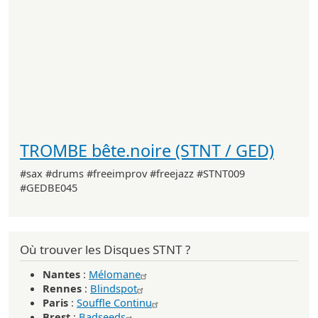
TROMBE bête.noire (STNT / GED)
#sax #drums #freeimprov #freejazz #STNT009
#GEDBE045
Où trouver les Disques STNT ?
Nantes
:
Mélomane
Rennes
:
Blindspot
Paris
:
Souffle Continu
Brest
:
Badseeds