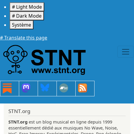
Aller au contenu principal
# Light Mode
# Dark Mode
Système
# Translate this page
STNT.org
STNT.org
est un blog musical en ligne depuis 1999
essentiellement dédié aux musiques No Wave, Noise,
HxC, Free-Improv, Expérimentales, Drone, Pop éclopée