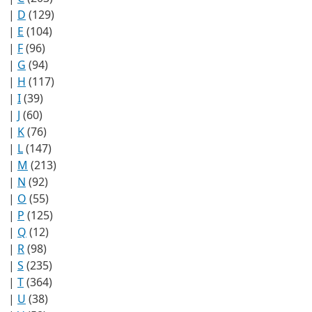
|
D
(129)
|
E
(104)
|
F
(96)
|
G
(94)
|
H
(117)
|
I
(39)
|
J
(60)
|
K
(76)
|
L
(147)
|
M
(213)
|
N
(92)
|
O
(55)
|
P
(125)
|
Q
(12)
|
R
(98)
|
S
(235)
|
T
(364)
|
U
(38)