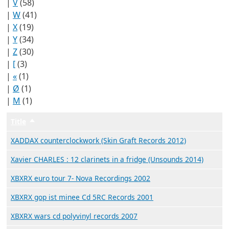
|
V
(58)
|
W
(41)
|
X
(19)
|
Y
(34)
|
Z
(30)
|
[
(3)
|
«
(1)
|
Ø
(1)
|
Μ
(1)
Title
Trier par ordre décroissant
XADDAX counterclockwork (Skin Graft Records 2012)
Xavier CHARLES : 12 clarinets in a fridge (Unsounds 2014)
XBXRX euro tour 7- Nova Recordings 2002
XBXRX gop ist minee Cd 5RC Records 2001
XBXRX wars cd polyvinyl records 2007