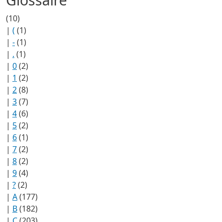
(10)
|
(
(1)
|
-
(1)
|
.
(1)
|
0
(2)
|
1
(2)
|
2
(8)
|
3
(7)
|
4
(6)
|
5
(2)
|
6
(1)
|
7
(2)
|
8
(2)
|
9
(4)
|
?
(2)
|
A
(177)
|
B
(182)
|
C
(203)