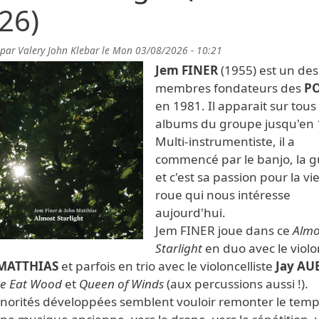
26)
 par
Valery John Klebar
le
Mon 03/08/2026 - 10:21
Jem FINER
(1955) est un des
membres fondateurs des
P
en 1981. Il apparait sur tous 
albums du groupe jusqu'en 
Multi-instrumentiste, il a
commencé par le banjo, la g
et c'est sa passion pour la vie
roue qui nous intéresse
aujourd'hui.
Jem FINER joue dans ce
Almo
Starlight
en duo avec le violo
 MATTHIAS
et parfois en trio avec le violoncelliste
Jay A
re Eat Wood
et
Queen of Winds
(aux percussions aussi !).
onorités développées semblent vouloir remonter le temp