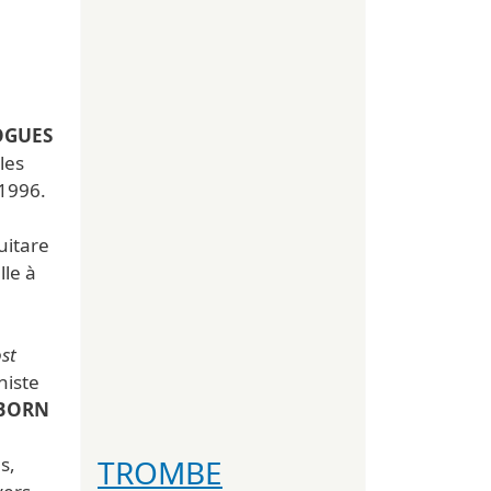
OGUES
les
1996.
uitare
lle à
st
niste
UBORN
TROMBE
s,