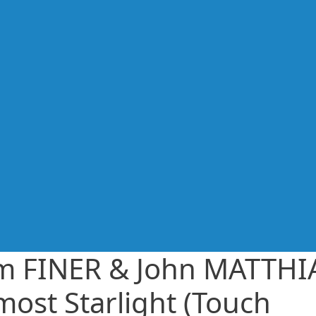
m FINER & John MATTHI
most Starlight (Touch