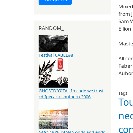
Mixed 
from J
Sam Wa
RANDOM_
Ellion
Maste
Festival CABLE#8
All co
Faber
Aubor
GHOSTDIGITAL In code we trust
Tags
cd Ipecac / southern 2006
To
neo
con
GOODBYE DIANA odds and ends