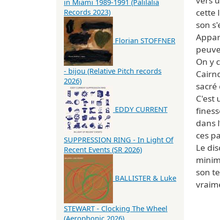
vers u
in Miami 1989-1991 (Palilalia
cette 
Records 2023)
son s'
Appara
Florian STOFFNER
peuve
On y 
- bijou (Relative Pitch records
Cairnd
2026)
sacré
C'est 
EDDY CURRENT
finess
dans l
ces pa
SUPPRESSION RING - In Light Of
Le di
Recent Events (SR 2026)
minima
son te
BALLISTER & Luke
vraim
STEWART - Clocking The Wheel
(Aerophonic 2026)