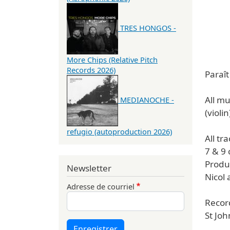
TRES HONGOS -
More Chips (Relative Pitch
Records 2026)
Paraî
All m
MEDIANOCHE -
(violi
refugio (autoproduction 2026)
All tr
7 & 9
Produ
Newsletter
Nicol
Adresse de courriel
Recor
St Joh
Enregistrer