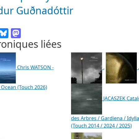
dur Guðnadóttir
Email
Bluesky
Mastodon
oniques liées
Chris WATSON -
,
 Ocean (Touch 2026)
JACASZEK Cata
des Arbres / Gardiena / Idyll
(Touch 2014 / 2024 / 2025)