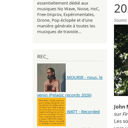
essentiellement dédié aux
20
musiques No Wave, Noise, HxC,
Free-Improv, Expérimentales,
Drone, Pop éclopée et d'une
Soumis
manière générale à toutes les
musiques de traviole...
REC_
MOURIR - nous, le
venin (Pelagic records 2026)
John
WATT - Recorded
sur
Fi
Les s