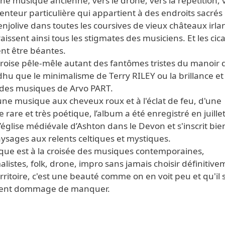
ne musique ancienne, vers le drone, vers la répétition, 
lenteur particulière qui appartient à des endroits sacrés 
enjolive dans toutes les coursives de vieux châteaux irla
issent ainsi tous les stigmates des musiciens. Et les cica
nt être béantes.
croise pêle-mêle autant des fantômes tristes du manoir 
hu que le minimalisme de Terry RILEY ou la brillance et 
 des musiques de Arvo PART.
une musique aux cheveux roux et à l'éclat de feu, d'une
e rare et très poétique, l’album a été enregistré en juille
’église médiévale d’Ashton dans le Devon et s'inscrit bi
ysages aux relents celtiques et mystiques.
sque est à la croisée des musiques contemporaines,
listes, folk, drone, impro sans jamais choisir définitiv
rritoire, c'est une beauté comme on en voit peu et qu'il 
ent dommage de manquer.