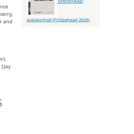
XEROXHEAD
ance
berry,
autoportrait (Fr33zehead 2026)
ir and
r),
 (Jay
S