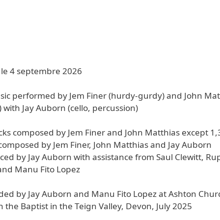
t le 4 septembre 2026
usic performed by Jem Finer (hurdy-gurdy) and John Mat
n) with Jay Auborn (cello, percussion)
acks composed by Jem Finer and John Matthias except 1,3,
 composed by Jem Finer, John Matthias and Jay Auborn
ced by Jay Auborn with assistance from Saul Clewitt, Ru
 and Manu Fito Lopez
ded by Jay Auborn and Manu Fito Lopez at Ashton Chur
n the Baptist in the Teign Valley, Devon, July 2025