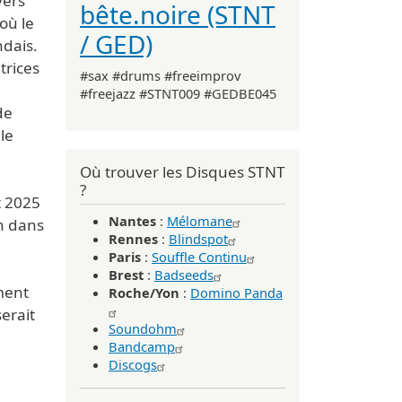
vers
bête.noire (STNT
où le
/ GED)
ndais.
trices
#sax #drums #freeimprov
#freejazz #STNT009 #GEDBE045
de
le
Où trouver les Disques STNT
?
t 2025
Nantes
:
Mélomane
en dans
Rennes
:
Blindspot
Paris
:
Souffle Continu
Brest
:
Badseeds
ement
Roche/Yon
:
Domino Panda
serait
Soundohm
Bandcamp
Discogs