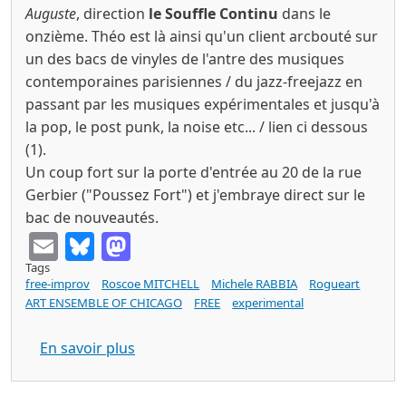
Auguste
, direction
le Souffle Continu
dans le
onzième. Théo est là ainsi qu'un client arcbouté sur
un des bacs de vinyles de l'antre des musiques
contemporaines parisiennes / du jazz-freejazz en
passant par les musiques expérimentales et jusqu'à
la pop, le post punk, la noise etc... / lien ci dessous
(1).
Un coup fort sur la porte d'entrée au 20 de la rue
Gerbier ("Poussez Fort") et j'embraye direct sur le
bac de nouveautés.
Email
Bluesky
Mastodon
Tags
free-improv
Roscoe MITCHELL
Michele RABBIA
Rogueart
ART ENSEMBLE OF CHICAGO
FREE
experimental
sur Roscoe MITCHELL / Michele RABBIA 
En savoir plus