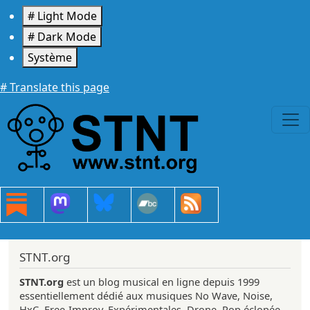
Aller au contenu principal
# Light Mode
# Dark Mode
Système
# Translate this page
STNT.org
STNT.org
est un blog musical en ligne depuis 1999
essentiellement dédié aux musiques No Wave, Noise,
HxC, Free-Improv, Expérimentales, Drone, Pop éclopée