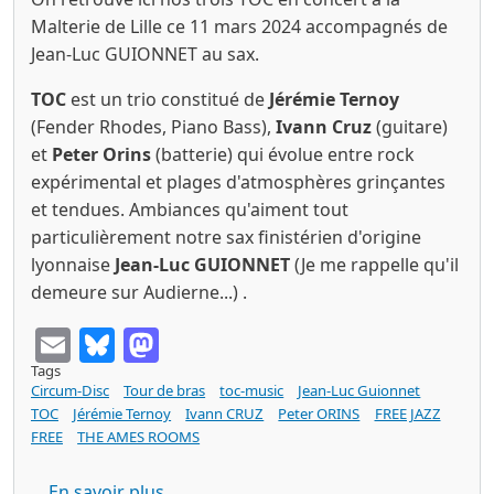
Malterie de Lille ce 11 mars 2024 accompagnés de
Jean-Luc GUIONNET au sax.
TOC
est un trio constitué de
Jérémie Ternoy
(Fender Rhodes, Piano Bass),
Ivann Cruz
(guitare)
et
Peter Orins
(batterie) qui évolue entre rock
expérimental et plages d'atmosphères grinçantes
et tendues. Ambiances qu'aiment tout
particulièrement notre sax finistérien d'origine
lyonnaise
Jean-Luc GUIONNET
(Je me rappelle qu'il
demeure sur Audierne...) .
Email
Bluesky
Mastodon
Tags
Circum-Disc
Tour de bras
toc-music
Jean-Luc Guionnet
TOC
Jérémie Ternoy
Ivann CRUZ
Peter ORINS
FREE JAZZ
FREE
THE AMES ROOMS
sur TOC & JEAN-LUC GUIONNET Quelques
En savoir plus