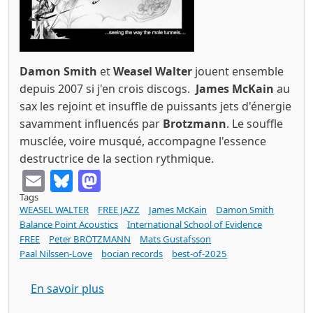
Damon Smith
et
Weasel Walter
jouent ensemble
depuis 2007 si j'en crois discogs.
James McKain
au
sax les rejoint et insuffle de puissants jets d'énergie
savamment influencés par
Brotzmann
. Le souffle
musclée, voire musqué, accompagne l'essence
destructrice de la section rythmique.
Email
Bluesky
Mastodon
Tags
WEASEL WALTER
FREE JAZZ
James McKain
Damon Smith
Balance Point Acoustics
International School of Evidence
FREE
Peter BRÖTZMANN
Mats Gustafsson
Paal Nilssen-Love
bocian records
best-of-2025
sur James McKain / Damon Smith / Weasel
En savoir plus