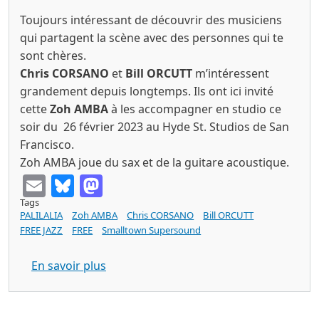
Toujours intéressant de découvrir des musiciens
qui partagent la scène avec des personnes qui te
sont chères.
Chris CORSANO
et
Bill ORCUTT
m’intéressent
grandement depuis longtemps. Ils ont ici invité
cette
Zoh AMBA
à les accompagner en studio ce
soir du 26 février 2023 au Hyde St. Studios de San
Francisco.
Zoh AMBA joue du sax et de la guitare acoustique.
Email
Bluesky
Mastodon
Tags
PALILALIA
Zoh AMBA
Chris CORSANO
Bill ORCUTT
FREE JAZZ
FREE
Smalltown Supersound
sur Zoh AMBA & Chris CORSANO & Bill OR
En savoir plus