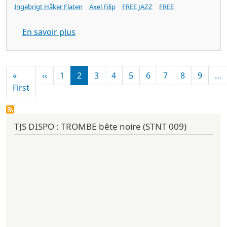
Ingebrigt Håker Flaten
Axel Filip
FREE JAZZ
FREE
sur HYPERBOREAL TRIO s/t (Relative Pit
En savoir plus
Pagination
Page précédente
«
‹‹
1
2
3
4
5
6
7
8
9
…
Première page
First
TJS DISPO : TROMBE bête noire (STNT 009)