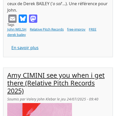
ceux de Derek BAILEY ('
o sol
'...). Une référence pour
John.
Email
Bluesky
Mastodon
Tags
John WELSH
Relative Pitch Records
free-improv
FREE
derek bailey
sur John WELSH remember still (Relativ
En savoir plus
Amy CIMINI see you when i get
there (Relative Pitch Records
2025)
Soumis par
Valery John Klebar
le
jeu 24/07/2025 - 09:40