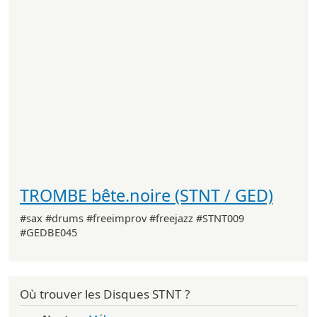
TROMBE bête.noire (STNT / GED)
#sax #drums #freeimprov #freejazz #STNT009
#GEDBE045
Où trouver les Disques STNT ?