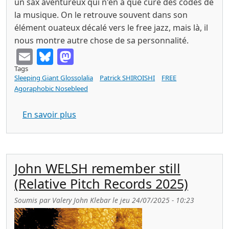
un sax aventureux qui n'en a que cure des codes de
la musique. On le retrouve souvent dans son
élément ouateux décalé vers le free jazz, mais là, il
nous montre autre chose de sa personnalité.
E
Bl
M
m
u
a
Tags
Sleeping Giant Glossolalia
Patrick SHIROISHI
FREE
ai
e
st
Agoraphobic Nosebleed
l
sk
o
sur Patrick SHIROISHI inoue (Sleeping G
En savoir plus
y
d
o
n
John WELSH remember still
(Relative Pitch Records 2025)
Soumis par
Valery John Klebar
le
jeu 24/07/2025 - 10:23