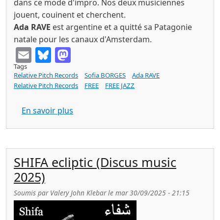
dans ce mode d'impro. Nos deux musiciennes
jouent, couinent et cherchent.
Ada RAVE
est argentine et a quitté sa Patagonie
natale pour les canaux d'Amsterdam.
Email
Bluesky
Mastodon
Tags
Relative Pitch Records
Sofia BORGES
Ada RAVE
Relative Pitch Records
FREE
FREE JAZZ
sur Sofia BORGES & Ada RAVE the Unseen
En savoir plus
SHIFA ecliptic (Discus music
2025)
Soumis par
Valery John Klebar
le
mar 30/09/2025 - 21:15