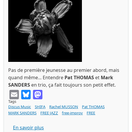
Pas de première jeunesse au premier abord, mais
quand même... Entendre
Pat THOMAS
et
Mark
SANDERS
en trio, ça fait toujours son petit effet.
Email
Bluesky
Mastodon
Tags
Discus Music
SHIFA
Rachel MUSSON
Pat THOMAS
MARK SANDERS
FREE JAZZ
free-improv
FREE
sur SHIFA ecliptic (Discus music 2025)
En savoir plus