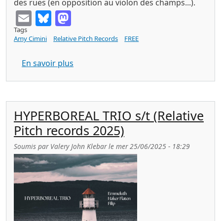
des rues (en opposition au violon des champs...).
Email
Bluesky
Mastodon
Tags
Amy Cimini
Relative Pitch Records
FREE
sur Amy CIMINI see you when i get there
En savoir plus
HYPERBOREAL TRIO s/t (Relative
Pitch records 2025)
Soumis par
Valery John Klebar
le
mer 25/06/2025 - 18:29