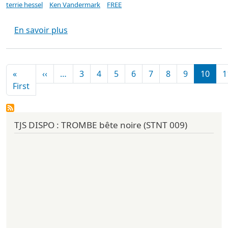
terrie hessel
Ken Vandermark
FREE
sur LEAN LEFT live at Café Oto (Unsounds
En savoir plus
Pagination
Page précédente
«
‹‹
…
3
4
5
6
7
8
9
10
1
Première page
First
TJS DISPO : TROMBE bête noire (STNT 009)