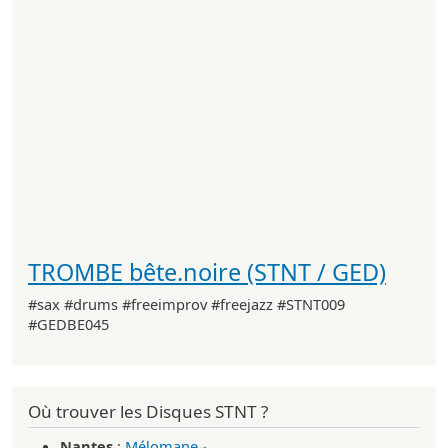
TROMBE bête.noire (STNT / GED)
#sax #drums #freeimprov #freejazz #STNT009
#GEDBE045
Où trouver les Disques STNT ?
Nantes
:
Mélomane