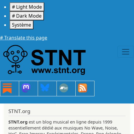
Aller au contenu principal
# Light Mode
# Dark Mode
Système
# Translate this page
STNT.org
STNT.org
est un blog musical en ligne depuis 1999
essentiellement dédié aux musiques No Wave, Noise,
HxC, Free-Improv, Expérimentales, Drone, Pop éclopée