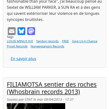
fashionable than your face", j'ai beaucoup pensé au
Sextet de WILLIAM PARKER, à SUN RA et à des gens
qui savent extérioriser leur violence en de longues
syncopes bruitistes.
Email
Bluesky
Mastodon
Tags
LOUIS MINUS XVI
Tandori records
FREE
Give Us A Chance
Proot Records
Norwegianism Records
sur LOUIS MINUS XVI Birds and Bats (Ta
En savoir plus
FILIAMOTSA sentier des roches
(Whosbrain records 2013)
Soumis par
STNT
le
mar 09/04/2013 - 17:37