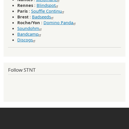
Rennes
:
Blindspot
Paris
:
Souffle Continu
Brest
:
Badseeds
Roche/Yon
:
Domino Panda
Soundohm
Bandcamp
Discogs
Follow STNT