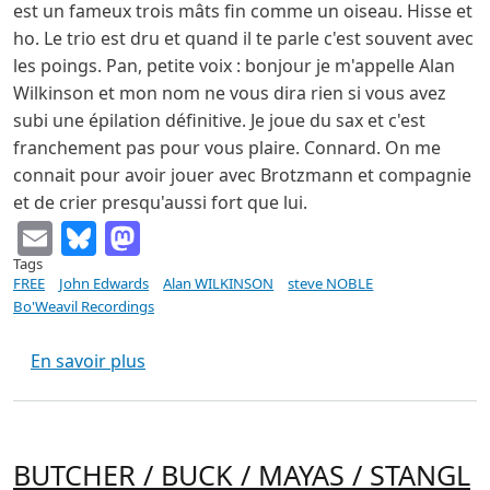
est un fameux trois mâts fin comme un oiseau. Hisse et
ho. Le trio est dru et quand il te parle c'est souvent avec
les poings. Pan, petite voix : bonjour je m'appelle Alan
Wilkinson et mon nom ne vous dira rien si vous avez
subi une épilation définitive. Je joue du sax et c'est
franchement pas pour vous plaire. Connard. On me
connait pour avoir jouer avec Brotzmann et compagnie
et de crier presqu'aussi fort que lui.
Email
Bluesky
Mastodon
Tags
FREE
John Edwards
Alan WILKINSON
steve NOBLE
Bo'Weavil Recordings
sur WILKINSON / EDWARDS / NOBLE "live a
En savoir plus
BUTCHER / BUCK / MAYAS / STANGL