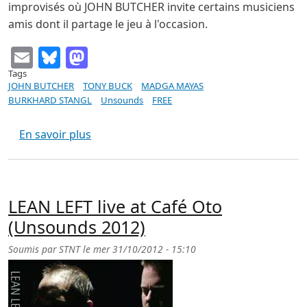
improvisés où JOHN BUTCHER invite certains musiciens
amis dont il partage le jeu à l'occasion.
Email
Bluesky
Mastodon
Tags
JOHN BUTCHER
TONY BUCK
MADGA MAYAS
BURKHARD STANGL
Unsounds
FREE
sur BUTCHER / BUCK / MAYAS / STANGL (
En savoir plus
LEAN LEFT live at Café Oto
(Unsounds 2012)
Soumis par
STNT
le
mer 31/10/2012 - 15:10