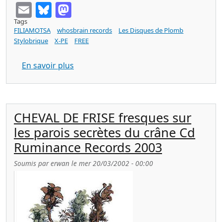
Email
Bluesky
Mastodon
Tags
FILIAMOTSA
whosbrain records
Les Disques de Plomb
Stylobrique
X-PE
FREE
sur FILIAMOTSA sentier des roches (Wh
En savoir plus
CHEVAL DE FRISE fresques sur
les parois secrètes du crâne Cd
Ruminance Records 2003
Soumis par
erwan
le
mer 20/03/2002 - 00:00