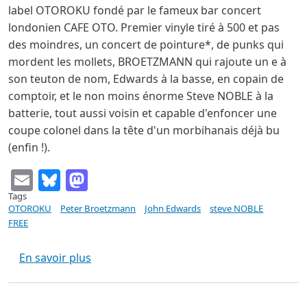
label OTOROKU fondé par le fameux bar concert
londonien CAFE OTO. Premier vinyle tiré à 500 et pas
des moindres, un concert de pointure*, de punks qui
mordent les mollets, BROETZMANN qui rajoute un e à
son teuton de nom, Edwards à la basse, en copain de
comptoir, et le non moins énorme Steve NOBLE à la
batterie, tout aussi voisin et capable d'enfoncer une
coupe colonel dans la tête d'un morbihanais déjà bu
(enfin !).
Email
Bluesky
Mastodon
Tags
OTOROKU
Peter Broetzmann
John Edwards
steve NOBLE
FREE
sur Broetzmann / Edwards / Noble - ... T
En savoir plus