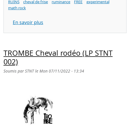
RUINS
cheval de frise
ruminance
FREE
experimental
math rock
sur CHEVAL DE FRISE fresques sur les 
En savoir plus
TROMBE Cheval rodéo (LP STNT
002)
Soumis par
STNT
le
Mon 07/11/2022 - 13:34