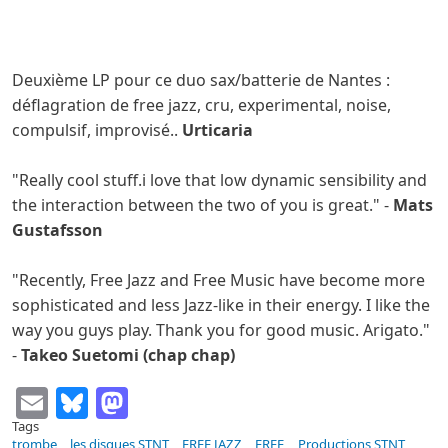
Deuxième LP pour ce duo sax/batterie de Nantes :
déflagration de free jazz, cru, experimental, noise,
compulsif, improvisé..
Urticaria
"Really cool stuff.i love that low dynamic sensibility and
the interaction between the two of you is great." -
Mats
Gustafsson
"Recently, Free Jazz and Free Music have become more
sophisticated and less Jazz-like in their energy. I like the
way you guys play. Thank you for good music. Arigato."
-
Takeo Suetomi (chap chap)
Email
Bluesky
Mastodon
Tags
trombe
les disques STNT
FREE JAZZ
FREE
Productions STNT