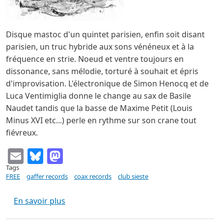
Disque mastoc d'un quintet parisien, enfin soit disant
parisien, un truc hybride aux sons vénéneux et à la
fréquence en strie. Noeud et ventre toujours en
dissonance, sans mélodie, torturé à souhait et épris
d'improvisation. L'électronique de Simon Henocq et de
Luca Ventimiglia donne le change au sax de Basile
Naudet tandis que la basse de Maxime Petit (Louis
Minus XVI etc...) perle en rythme sur son crane tout
fiévreux.
Email
Bluesky
Mastodon
Tags
FREE
gaffer records
coax records
club sieste
sur CLUB SIESTE s/t (Collectif Coax 2019)
En savoir plus