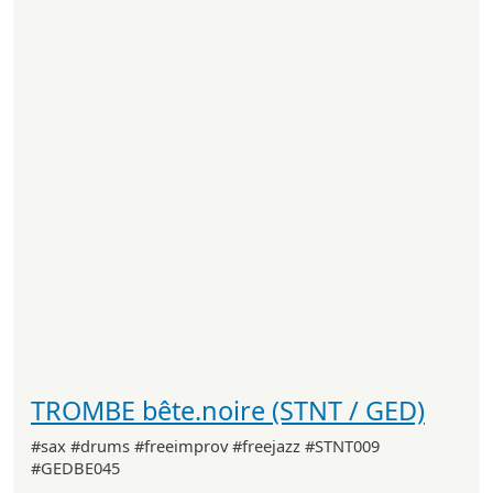
TROMBE bête.noire (STNT / GED)
#sax #drums #freeimprov #freejazz #STNT009
#GEDBE045