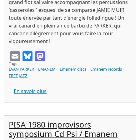
grand flot salivaire accompagnant les percussions
'casseroles ' esques' de sa comparse JAMIE MUIR
toute énervée par tant d'énergie folledingue ! Un
vrai canard en plein air ce barbu de PARKER, qui
cancane allègrement pour vous faire la cour
vigoureusement !
Email
Bluesky
Mastodon
Tags
EVAN PARKER
EMANEM
Emanem discs
Emanem records
FREE JAZZ
sur EVAN PARKER the ayes have it cd 
En savoir plus
PISA 1980 improvisors
symposium Cd Psi / Emanem