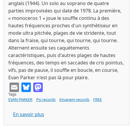
anglais (1944). Un solo au soprano de quatre
parties improvisées qui date de 1978. La première,
« monoceros 1 » joue le souffle continu à des
hautes fréquences proches d'un synthétiseur en
mode ultra pitchée, plages de vie stridente, tout
dans la fraise, qui tourne, qui tourne, qui tourne.
Alternent ensuite ses caquètements
caractéristiques, puis d'autres plages de hautes
fréquences, des temps en saccades de cris pointus,
vifs, pas de pause, il souffle en boucle, en course,
Evan Parker n'est pas là pour plaire.
Email
Bluesky
Mastodon
Tags
EVAN PARKER
Psi records
Emanem records
FREE
sur EVAN PARKER : monoceros (Psi 15.1
En savoir plus