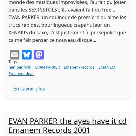
monde des musiques improvisées, l'aurait pu jouer
dans les SEX PISTOLS s'ils avaient fait du free...
EVAN PARKER, un couineur de première qu'aime les
trucs rapides, bourlingueur, crapahuteur, un
XENAKIS du saxo, c'est justement à 'persépolis' que
ca me fait penser ce nouveau disque...
Email
Bluesky
Mastodon
Tags
han bennink
EVAN PARKER
Emanem records
EMANEM
Emanem discs
sur EVAN PARKER the snakes decides 
En savoir plus
EVAN PARKER the ayes have it cd
Emanem Records 2001