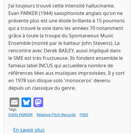
J'ai toujours trouvé cette intensité hallucinante.
Evan PARKER (1944) saxophoniste anglais qu'on ne
présente plus est une étoile brillante à 15 poumons
qui a trouvé la voie dans les années 70 notamment
grâce à toute la troupe du Spontaneous Music
Ensemble (monté par le batteur John Stevens). La
rencontre avec Derek BAILEY, aussi impliqué dans
le SME est très fructueuse. Ils fondent ensemble le
fameux label INCUS qui accueillera nombre de
références liées aux musiques improvisées. Il y sort
en 1978 son disque solo 'monoceros' devenu
depuis un classique du genre.
Email
Bluesky
Mastodon
Tags
EVAN PARKER
Relative Pitch Records
FREE
sur EVAN PARKER NYC 1978 (Relative Pi
En savoir plus