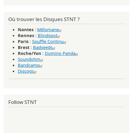
Où trouver les Disques STNT ?
Nantes
:
Mélomane
Rennes
:
Blindspot
Paris
:
Souffle Continu
Brest
:
Badseeds
Roche/Yon
:
Domino Panda
Soundohm
Bandcamp
Discogs
Follow STNT