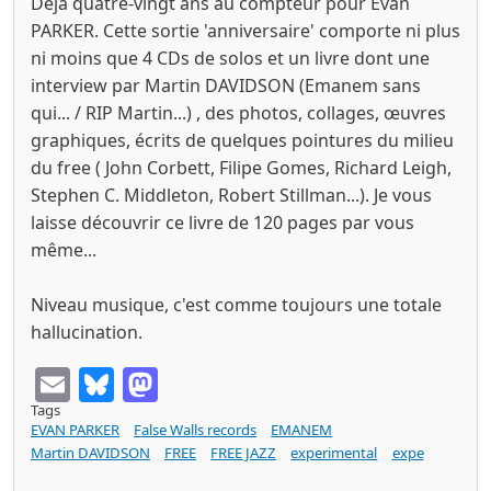
Déjà quatre-vingt ans au compteur pour Evan
PARKER. Cette sortie 'anniversaire' comporte ni plus
ni moins que 4 CDs de solos et un livre dont une
interview par Martin DAVIDSON (Emanem sans
qui... / RIP Martin...) , des photos, collages, œuvres
graphiques, écrits de quelques pointures du milieu
du free ( John Corbett, Filipe Gomes, Richard Leigh,
Stephen C. Middleton, Robert Stillman...). Je vous
laisse découvrir ce livre de 120 pages par vous
même...
Niveau musique, c'est comme toujours une totale
hallucination.
Email
Bluesky
Mastodon
Tags
EVAN PARKER
False Walls records
EMANEM
Martin DAVIDSON
FREE
FREE JAZZ
experimental
expe