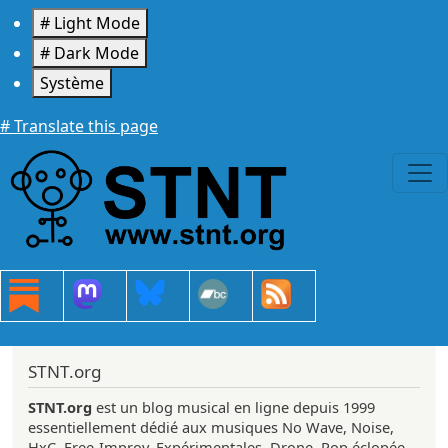
Aller au contenu principal
# Light Mode
# Dark Mode
Système
# Translate this page
STNT.org
STNT.org
est un blog musical en ligne depuis 1999
essentiellement dédié aux musiques No Wave, Noise,
HxC, Free-Improv, Expérimentales, Drone, Pop éclopée