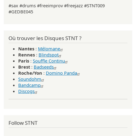
#sax #drums #freeimprov #freejazz #STNT009
#GEDBE045
Où trouver les Disques STNT ?
Nantes
:
Mélomane
Rennes
:
Blindspot
Paris
:
Souffle Continu
Brest
:
Badseeds
Roche/Yon
:
Domino Panda
Soundohm
Bandcamp
Discogs
Follow STNT