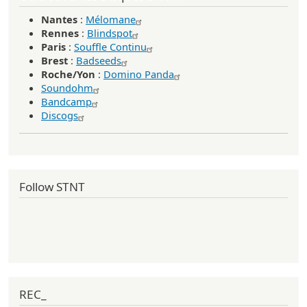
Nantes
:
Mélomane
Rennes
:
Blindspot
Paris
:
Souffle Continu
Brest
:
Badseeds
Roche/Yon
:
Domino Panda
Soundohm
Bandcamp
Discogs
Follow STNT
REC_