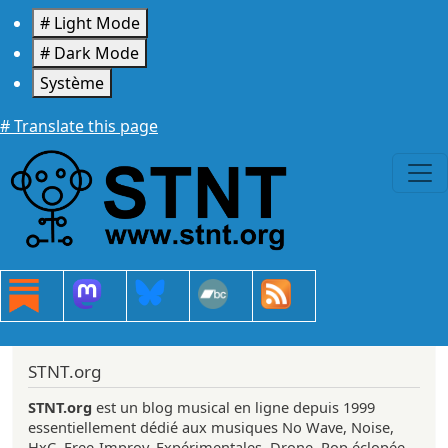
Aller au contenu principal
# Light Mode
# Dark Mode
Système
# Translate this page
STNT.org
STNT.org
est un blog musical en ligne depuis 1999
essentiellement dédié aux musiques No Wave, Noise,
HxC, Free-Improv, Expérimentales, Drone, Pop éclopée