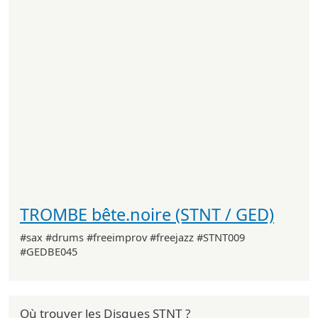
TROMBE bête.noire (STNT / GED)
#sax #drums #freeimprov #freejazz #STNT009
#GEDBE045
Où trouver les Disques STNT ?