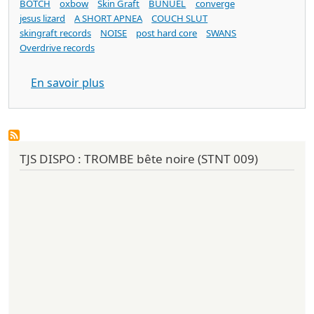
BOTCH
oxbow
Skin Graft
BUNUEL
converge
jesus lizard
A SHORT APNEA
COUCH SLUT
skingraft records
NOISE
post hard core
SWANS
Overdrive records
sur BUNUEL mansuétude (Skin Graft Rec
En savoir plus
TJS DISPO : TROMBE bête noire (STNT 009)