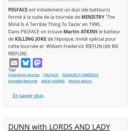
PIGFACE
est initialement un duo (de batteurs)
formé à la suite de la tournée de
MINISTRY
'The
Mind Is A Terrible Thing To Taste' en 1990.
Dans PIGFACE on trouve
Martin ATKINS
le batteur
de
KILLING JOKE
de l'époque, invité spécial pour
cette tournée et
William Frederick RIEFLIN (dit
Bill
RIEFLIN)
Email
Bluesky
Mastodon
Tags
Overdrive records
PIGFACE
GENESIS P-ORRIDGE
Invisible Records
MICK HARRIS
Martin Atkins
sur PIGFACE with Genesis P-ORRIDGE How
En savoir plus
DUNN with LORDS AND LADY