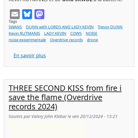
Email
Bluesky
Mastodon
Tags
SWANS
DUNN with LORDS AND LADY KEVIN
Trevor DUNN
Kevin RUTMANIS
LADY KEVIN
COWS
NOISE
noise experimentale
Overdrive records
drone
sur DUNN with LORDS AND LADY KEVIN La
En savoir plus
THREE SECOND KISS from fire i
save the flame (Overdrive
records 2024)
Soumis par
Valery John Klebar
le
ven 20/12/2024 - 13:21