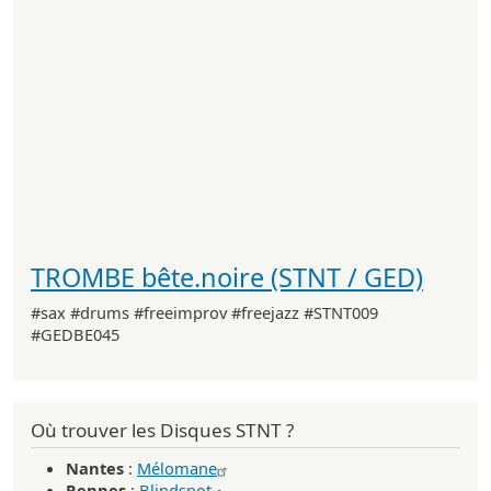
TROMBE bête.noire (STNT / GED)
#sax #drums #freeimprov #freejazz #STNT009
#GEDBE045
Où trouver les Disques STNT ?
Nantes
:
Mélomane
Rennes
:
Blindspot