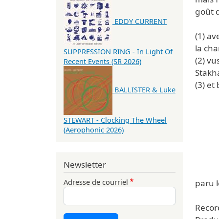
goût d
EDDY CURRENT
(1) a
la cha
SUPPRESSION RING - In Light Of
(2) vu
Recent Events (SR 2026)
Stakh
(3) et
BALLISTER & Luke
STEWART - Clocking The Wheel
(Aerophonic 2026)
Newsletter
Adresse de courriel
paru 
Record