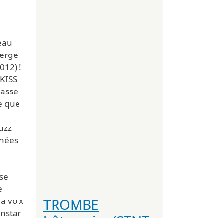
eau
erge
2012) !
KISS
basse
ue que
fuzz
nnées
se
e
TROMBE
la voix
instar