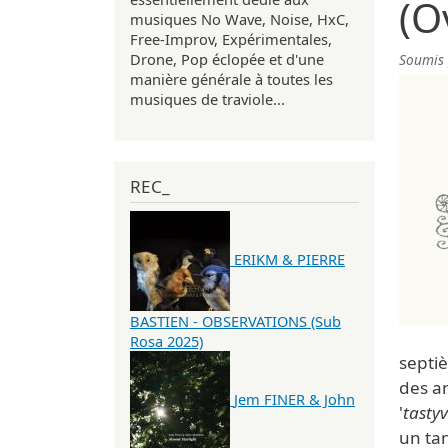
(O
musiques No Wave, Noise, HxC,
Free-Improv, Expérimentales,
Drone, Pop éclopée et d'une
Soumis
manière générale à toutes les
musiques de traviole...
REC_
ERIKM & PIERRE
BASTIEN - OBSERVATIONS (Sub
Rosa 2025)
septi
des an
Jem FINER & John
'
tastyv
un tan