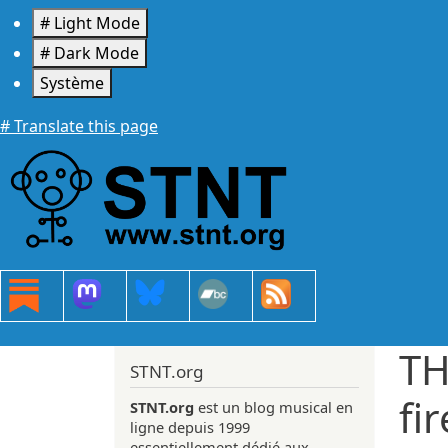
Aller au contenu principal
# Light Mode
# Dark Mode
Système
# Translate this page
TH
STNT.org
fi
STNT.org
est un blog musical en
ligne depuis 1999
essentiellement dédié aux