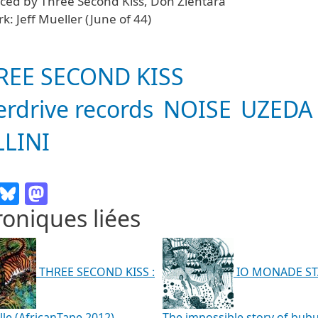
ced by Three Second Kiss, Don Zientara
k: Jeff Mueller (June of 44)
REE SECOND KISS
rdrive records
NOISE
UZEDA
LLINI
Email
Bluesky
Mastodon
oniques liées
THREE SECOND KISS :
IO MONADE S
ille (AfricanTape 2012)
The impossible story of bub