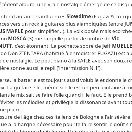
écédent album, une vraie nostalgie émerge de ce disqu
entend autant les influences
Slowdime
(Fugazi & co.) q
nces vers un rock à guitares plus alambiquées (entre
JU
US MAPLE
pour simplifier...). La voix posée mais écorch
imo
MOSCA
(3)
me rappelle parfois le timbre de
Vic
NUTT
, c'est étonnant. La pochette sobre de
Jeff MUELL
x de Don ZIENTARA (habitué à enregistrer FUGAZI) est au
 de nostalgie. Le petit piano à la SATIE avec son doux r
ière sonne aussi le repli ('intermission N.1').
verse, la batterie est toujours aussi volubile et donne le
oix. La guitare elle, même si elle est un peu lointaine à 
ans le mix sait se faire folle quand il le faut. Elle prend 
'éviter les mélodies et privilégie la dissonance avant tou
me plaire.
ssure de l'âge chez ces italiens de Bologne a l'air sévère
que a la hargne nécessaire pour te faire sentir le goût s
fruité du bitume de Bologne. Une photo du passé remis