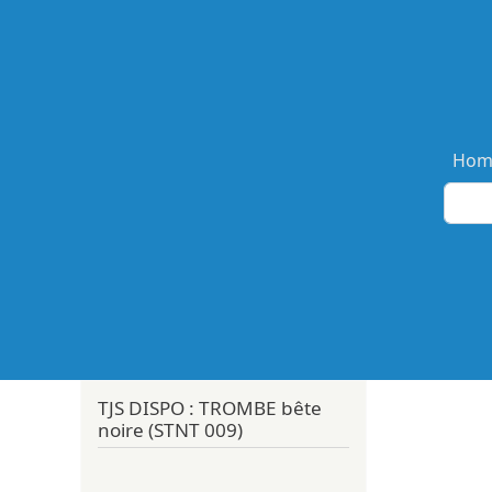
Ma
Hom
TJS DISPO : TROMBE bête
noire (STNT 009)