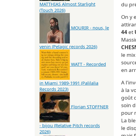
du pr
MATTHIAS Almost Starlight
(Touch 2026)
On y 
attira
MOURIR - nous, le
44
et
Mass
venin (Pelagic records 2026)
CHES
le mi
source
WATT - Recorded
en arr
A l'in
in Miami 1989-1991 (Palilalia
Records 2023)
à la v
goût d
soin d
Florian STOFFNER
pour 
La ble
- bijou (Relative Pitch records
le dis
2026)
mais 