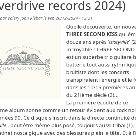
verdrive records 2024)
 par
Valery John Klebar
le
ven 20/12/2024 - 13:21
Quelle découverte, un nouv
THREE SECOND KISS
qui ém
douze ans après '
tastyville
' (
Incroyable ! THREE SECOND 
est un superbe trio guitare 
batterie tout aussi rythmiq
bruitiste dont les concerts
transpiraient l'énergie et le 
dans les 10/15 premières a
du 21ième siècle (2)...
La première écoute de ce
ème album sonne comme un retour évident aux rock noi
nées 90. Ce disque s'inscrit dans la directe continuité d
ille
', peut être même plus posé, toujours aussi tribal (1), 
tinet nostalgique avec des blessures plein la tête. Et à l'