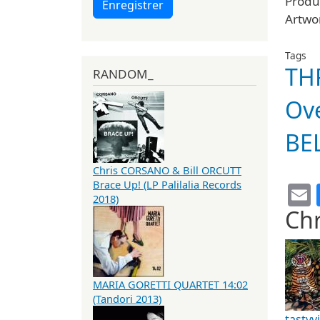
Produ
Enregistrer
Artwor
Tags
TH
RANDOM_
Ove
BE
Chris CORSANO & Bill ORCUTT
Brace Up! (LP Palilalia Records
2018)
Chr
MARIA GORETTI QUARTET 14:02
(Tandori 2013)
tastyv