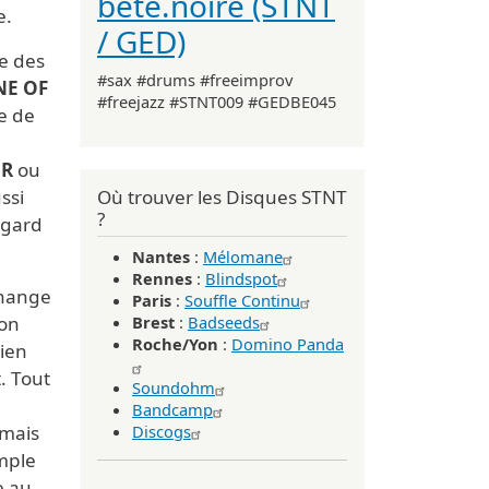
bête.noire (STNT
e.
/ GED)
ue des
#sax #drums #freeimprov
NE OF
#freejazz #STNT009 #GEDBE045
ée de
ER
ou
Où trouver les Disques STNT
ssi
?
egard
Nantes
:
Mélomane
Rennes
:
Blindspot
 change
Paris
:
Souffle Continu
mon
Brest
:
Badseeds
Roche/Yon
:
Domino Panda
bien
t. Tout
Soundohm
Bandcamp
 mais
Discogs
imple
e au