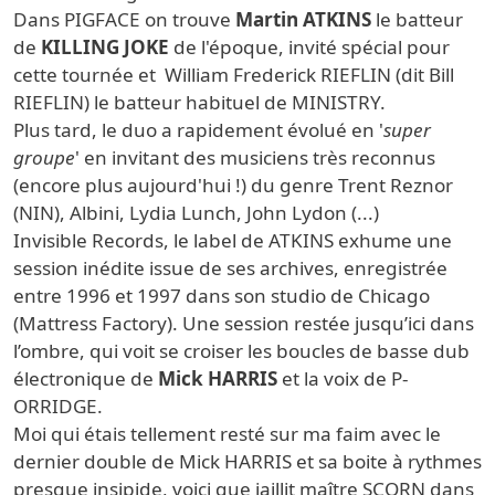
Dans PIGFACE on trouve
Martin ATKINS
le batteur
de
KILLING JOKE
de l'époque, invité spécial pour
cette tournée et
William Frederick RIEFLIN (dit
Bill
RIEFLIN) le batteur habituel de MINISTRY.
Plus tard, le duo a rapidement évolué en '
super
groupe
' en invitant des musiciens très reconnus
(encore plus aujourd'hui !) du genre Trent Reznor
(NIN), Albini, Lydia Lunch, John Lydon (...)
Invisible Records, le label de ATKINS exhume une
session inédite issue de ses archives, enregistrée
entre 1996 et 1997 dans son studio de Chicago
(Mattress Factory). Une session restée jusqu’ici dans
l’ombre, qui voit se croiser les boucles de basse dub
électronique de
Mick HARRIS
et la voix de P-
ORRIDGE.
Moi qui étais tellement resté sur ma faim avec le
dernier double de Mick HARRIS et sa boite à rythmes
presque insipide, voici que jaillit maître SCORN dans