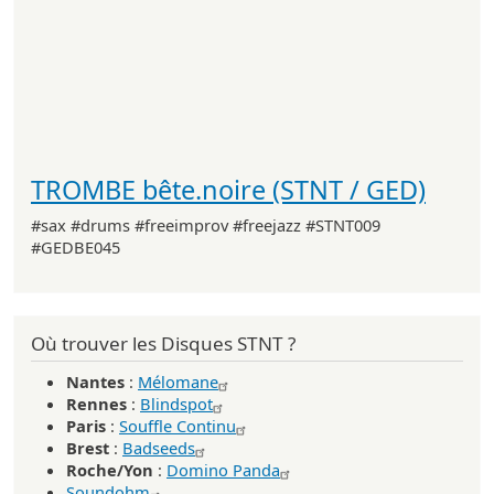
TROMBE bête.noire (STNT / GED)
#sax #drums #freeimprov #freejazz #STNT009
#GEDBE045
Où trouver les Disques STNT ?
Nantes
:
Mélomane
Rennes
:
Blindspot
Paris
:
Souffle Continu
Brest
:
Badseeds
Roche/Yon
:
Domino Panda
Soundohm