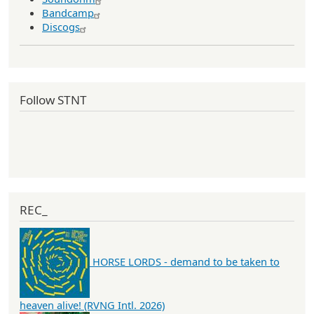
Bandcamp
Discogs
Follow STNT
REC_
HORSE LORDS - demand to be taken to
heaven alive! (RVNG Intl. 2026)