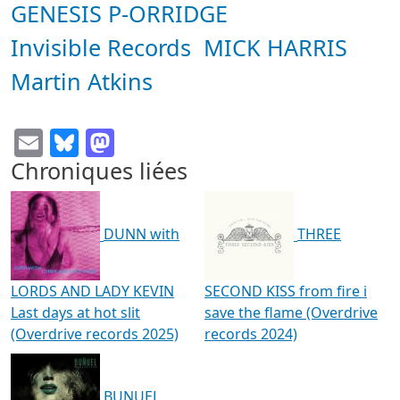
GENESIS P-ORRIDGE
Invisible Records
MICK HARRIS
Martin Atkins
Email
Bluesky
Mastodon
Chroniques liées
DUNN with
THREE
LORDS AND LADY KEVIN
SECOND KISS from fire i
Last days at hot slit
save the flame (Overdrive
(Overdrive records 2025)
records 2024)
BUNUEL