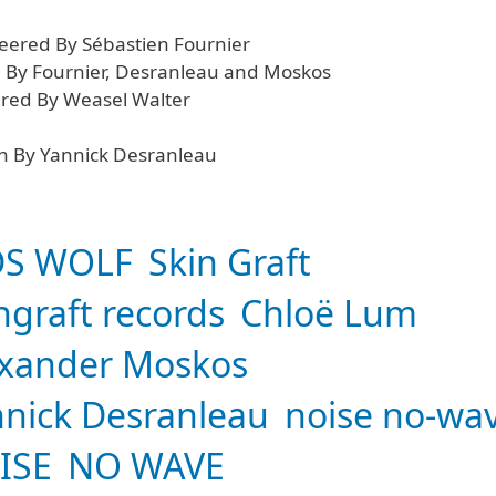
eered By Sébastien Fournier
 By Fournier, Desranleau and Moskos
red By Weasel Walter
n By Yannick Desranleau
DS WOLF
Skin Graft
ngraft records
Chloë Lum
exander Moskos
nick Desranleau
noise no-wa
ISE
NO WAVE