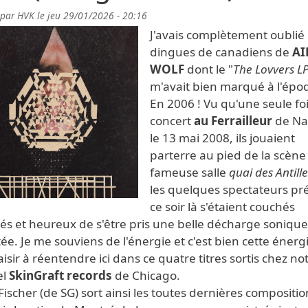
 par
HVK
le
jeu 29/01/2026 - 20:16
J'avais complètement oublié
dingues de canadiens de
AI
WOLF
dont le "
The Lovvers L
m'avait bien marqué à l'épo
En 2006 ! Vu qu'une seule fo
concert
au Ferrailleur
de Na
le 13 mai 2008, ils jouaient
parterre au pied de la scène
fameuse salle
quai des Antill
les quelques spectateurs pr
ce soir là s'étaient couchés
és et heureux de s'être pris une belle décharge sonique
ée. Je me souviens de l'énergie et c'est bien cette énerg
laisir à réentendre ici dans ce quatre titres sortis chez no
el
SkinGraft records
de Chicago.
ischer (de SG) sort ainsi les toutes dernières compositi