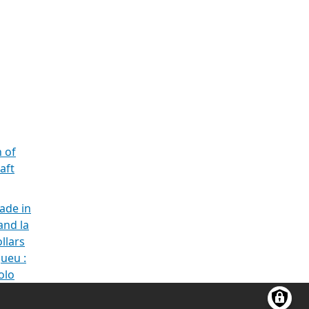
 of
aft
ade in
and la
ollars
gueu :
olo