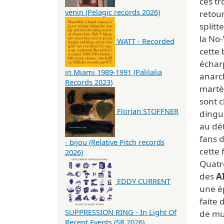
ces tr
venin (Pelagic records 2026)
retou
splitt
la No
WATT - Recorded
cette
écharp
in Miami 1989-1991 (Palilalia
anarch
Records 2023)
martè
sont 
Florian STOFFNER
dingu
au dé
fans 
- bijou (Relative Pitch records
cette
2026)
Quatre
des
A
EDDY CURRENT
une é
faite
SUPPRESSION RING - In Light Of
de mu
Recent Events (SR 2026)