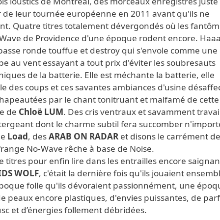
ois loustics de Montréal, des morceaux enregistrés juste
r de leur tournée européenne en 2011 avant qu'ils ne
ent. Quatre titres totalement dévergondés où les fantô
-Wave de Providence d'une époque rodent encore. Haa
 basse ronde touffue et destroy qui s'envole comme une
e au vent essayant a tout prix d'éviter les soubresauts
iques de la batterie. Elle est méchante la batterie, elle
le des coups et ces savantes ambiances d'usine désaffe
chapeautées par le chant tonitruant et malfamé de cette
e de
Chloë LUM
. Des cris ventraux et savamment travai
tergeant dont le charme subtil fera succomber n'import
de
Load
, des
ARAB ON RADAR
et disons le carrément de
 frange No-Wave rêche à base de Noise.
 titres pour enfin lire dans les entrailles encore saigna
IDS WOLF
, c'était la dernière fois qu'ils jouaient ensemb
poque folle qu'ils dévoraient passionnément, une époq
 de peaux encore plastiques, d'envies puissantes, de pa
sc et d’énergies follement débridées.