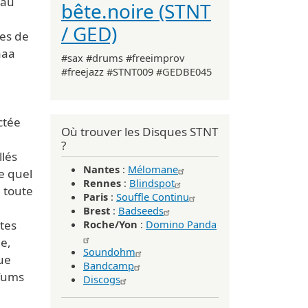
 au
bête.noire (STNT
/ GED)
mes de
aaa
#sax #drums #freeimprov
#freejazz #STNT009 #GEDBE045
ctée
Où trouver les Disques STNT
?
llés
Nantes
:
Mélomane
e quel
Rennes
:
Blindspot
 toute
Paris
:
Souffle Continu
Brest
:
Badseeds
ntes
Roche/Yon
:
Domino Panda
le,
Soundohm
ue
Bandcamp
rfums
Discogs