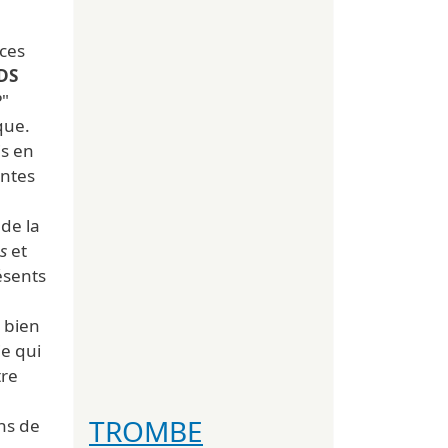
 ces
DS
P
"
que.
is en
ntes
 de la
es
et
ésents
 bien
ie qui
tre
TROMBE
ons de