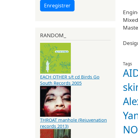
Enregistrer
Engin
Mixed
Maste
RANDOM_
Desig
Tags
AI
EACH OTHER s/t cd Birds Go
South Records 2005
ski
Al
Yan
THROAT manhole (Rejuvenation
NO
records 2013)