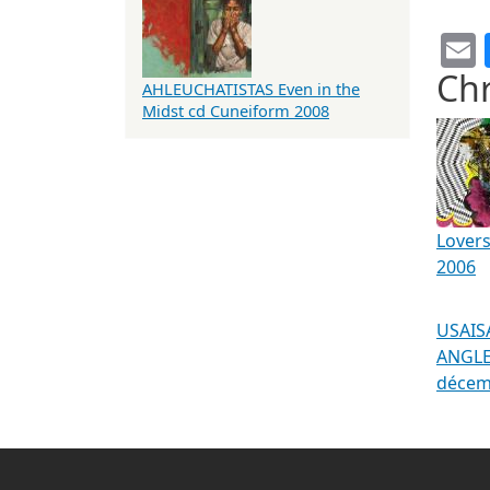
Chr
AHLEUCHATISTAS Even in the
Midst cd Cuneiform 2008
Lover
2006
USAIS
ANGLE
décemb