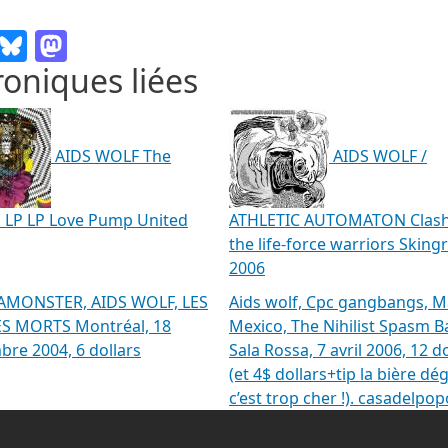
Email
Bluesky
Mastodon
oniques liées
AIDS WOLF The
AIDS WOLF /
s LP LP Love Pump United
ATHLETIC AUTOMATON Clash
the life-force warriors Skingr
2006
AMONSTER, AIDS WOLF, LES
Aids wolf, Cpc gangbangs, M
S MORTS Montréal, 18
Mexico, The Nihilist Spasm B
re 2004, 6 dollars
Sala Rossa, 7 avril 2006, 12 d
(et 4$ dollars+tip la bière dé
c’est trop cher !). casadelpop