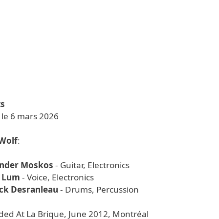
ts
 le 6 mars 2026
Wolf
:
ander Moskos
- Guitar, Electronics
ë Lum
- Voice, Electronics
ck Desranleau
- Drums, Percussion
ded At La Brique, June 2012, Montréal