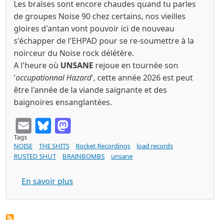
Les braises sont encore chaudes quand tu parles
de groupes Noise 90 chez certains, nos vieilles
gloires d'antan vont pouvoir ici de nouveau
s'échapper de l'EHPAD pour se re-soumettre à la
noirceur du Noise rock délétère.
A l'heure où
UNSANE
rejoue en tournée son
'
occupationnal Hazard
', cette année 2026 est peut
être l'année de la viande saignante et des
baignoires ensanglantées.
Email
Bluesky
Mastodon
Tags
NOISE
THE SHITS
Rocket Recordings
load records
RUSTED SHUT
BRAINBOMBS
unsane
sur THE SHITS Diet Of Worms (Rocket R
En savoir plus