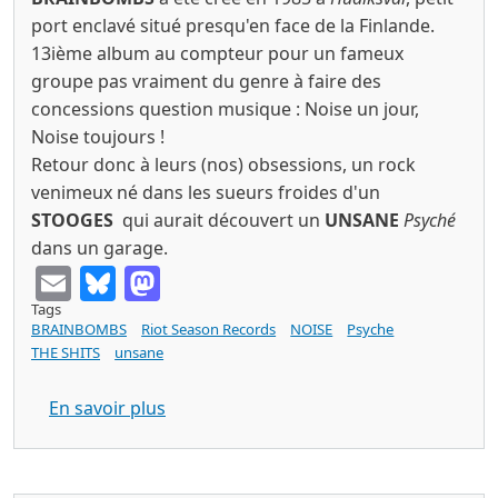
port enclavé situé presqu'en face de la Finlande.
13ième album au compteur pour un fameux
groupe pas vraiment du genre à faire des
concessions question musique : Noise un jour,
Noise toujours !
Retour donc à leurs (nos) obsessions, un rock
venimeux né dans les sueurs froides d'un
STOOGES
qui aurait découvert un
UNSANE
Psyché
dans un garage.
Email
Bluesky
Mastodon
Tags
BRAINBOMBS
Riot Season Records
NOISE
Psyche
THE SHITS
unsane
sur BRAINBOMBS die (Riot Season Reco
En savoir plus