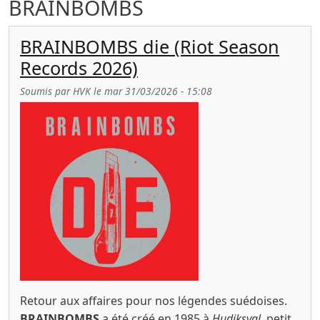
BRAINBOMBS
BRAINBOMBS die (Riot Season
Records 2026)
Soumis par
HVK
le
mar 31/03/2026 - 15:08
Retour aux affaires pour nos légendes suédoises.
BRAINBOMBS
a été créé en 1985 à
Hudiksval
, petit