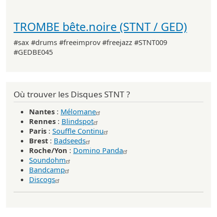
TROMBE bête.noire (STNT / GED)
#sax #drums #freeimprov #freejazz #STNT009
#GEDBE045
Où trouver les Disques STNT ?
Nantes
:
Mélomane
Rennes
:
Blindspot
Paris
:
Souffle Continu
Brest
:
Badseeds
Roche/Yon
:
Domino Panda
Soundohm
Bandcamp
Discogs