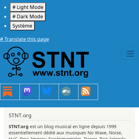
Aller au contenu principal
# Light Mode
# Dark Mode
Système
# Translate this page
STNT.org
STNT.org
est un blog musical en ligne depuis 1999
essentiellement dédié aux musiques No Wave, Noise,
HxC, Free-Improv, Expérimentales, Drone, Pop éclopée