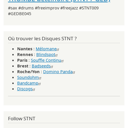
#sax #drums #freeimprov #freejazz #STNT009
#GEDBE045
Où trouver les Disques STNT ?
Nantes
:
Mélomane
Rennes
:
Blindspot
Paris
:
Souffle Continu
Brest
:
Badseeds
Roche/Yon
:
Domino Panda
Soundohm
Bandcamp
Discogs
Follow STNT