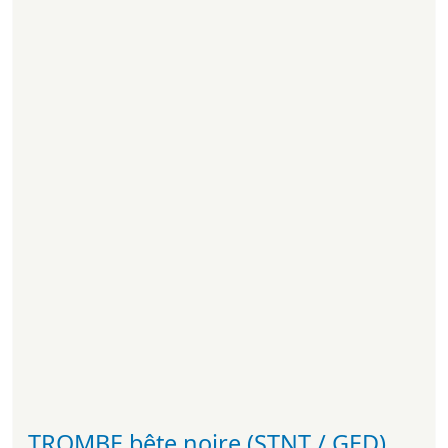
TROMBE bête.noire (STNT / GED)