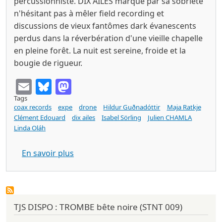
percussionniste. DIX AILES marque par sa sobriété
n'hésitant pas à mêler field recording et
discussions de vieux fantômes dark évanescents
perdus dans la réverbération d'une vieille chapelle
en pleine forêt. La nuit est sereine, froide et la
bougie de rigueur.
Email
Bluesky
Mastodon
Tags
coax records
expe
drone
Hildur Guðnadóttir
Maja Ratkje
Clément Edouard
dix ailes
Isabel Sörling
Julien CHAMLA
Linda Oláh
sur DIX AILES s/t (coax records 2020)
En savoir plus
TJS DISPO : TROMBE bête noire (STNT 009)