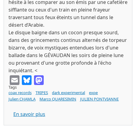
hésite à les comparer au son émis par une cafetière
sifflante ou ceux d'un train en pleine frayeur
traversant tous feux éteints un tunnel dans le
désert d’Arabie.
Le disque baigne dans un cocon presque sourd,
dans des grincements continus alternés de torpeur
bizarre, de voix mystiques entendues lors d'une
ballade dans le GÉVAUDAN les soirs de pleine lune
ou provenant d'une grotte profonde à l'écho
inquiétant. <
Email
Bluesky
Mastodon
Tags
coax records
TRIPES
dark experimental
expe
Julien CHAMLA
Marco QUARESIMIN
JULIEN PONTVIANNE
sur TRIPES tendresse (Coax 2026)
En savoir plus