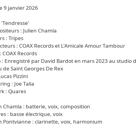
e 9 janvier 2026
s 'Tendresse'
siteurs : Julien Chamla
s : Tripes
cteurs : COAX Records et L'Amicale Amour Tambour
 : COAX Records
o : Enregistré par David Bardot en mars 2023 au studio 
u de Saint Georges De Rex
Lucas Pizzini
ing : Joe Talia
rk : Quares
en Chamla : batterie, voix, composition
es : basse électrique, voix
en Pontvianne : clarinette, voix, harmonium