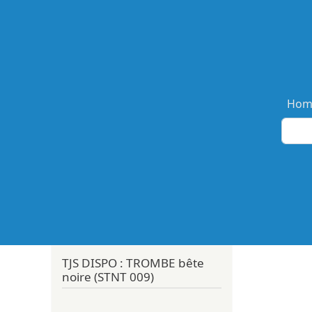
Ma
Hom
TJS DISPO : TROMBE bête
noire (STNT 009)