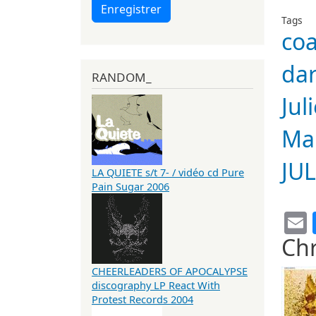
Enregistrer
Tags
coa
dar
RANDOM_
Ju
Ma
JU
LA QUIETE s/t 7- / vidéo cd Pure
Pain Sugar 2006
Chr
CHEERLEADERS OF APOCALYPSE
discography LP React With
Protest Records 2004