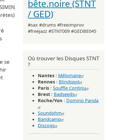
bête.noire (STNT
ESIMIN
/ GED)
crètes)
#sax #drums #freeimprov
ré
#freejazz #STNT009 #GEDBE045
s
Où trouver les Disques STNT
e se
?
hir
Nantes
:
Mélomane
et
Rennes
:
Blindspot
Paris
:
Souffle Continu
Brest
:
Badseeds
Roche/Yon
:
Domino Panda
Soundohm
Bandcamp
Discogs