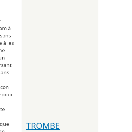
r
nom à
 sons
 à les
ne
'un
rsant
dans
ocon
orpeur
tte
TROMBE
ique
 de