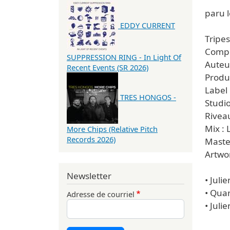
paru l
EDDY CURRENT
Tripe
Compo
SUPPRESSION RING - In Light Of
Auteur
Recent Events (SR 2026)
Produ
Label
TRES HONGOS -
Studi
Rivea
Mix : 
More Chips (Relative Pitch
Records 2026)
Master
Artwo
Newsletter
• Juli
• Quar
Adresse de courriel
• Juli