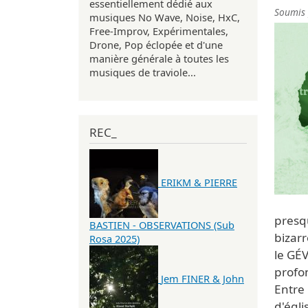
essentiellement dédié aux
Soumis
musiques No Wave, Noise, HxC,
Free-Improv, Expérimentales,
Drone, Pop éclopée et d'une
manière générale à toutes les
musiques de traviole...
REC_
ERIKM & PIERRE
presq
BASTIEN - OBSERVATIONS (Sub
bizar
Rosa 2025)
le GÉ
profo
Jem FINER & John
Entre
d'égli