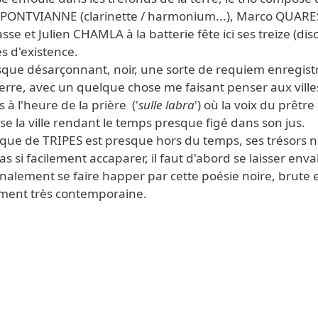
n PONTVIANNE (clarinette / harmonium...), Marco QUAR
asse et Julien CHAMLA à la batterie fête ici ses treize (dis
s d'existence.
sque désarçonnant, noir, une sorte de requiem enregist
erre, avec un quelque chose me faisant penser aux ville
 à l'heure de la prière ('
sulle labra
') où la voix du prêtre
se la ville rendant le temps presque figé dans son jus.
sque de TRIPES est presque hors du temps, ses trésors n
as si facilement accaparer, il faut d'abord se laisser enva
inalement se faire happer par cette poésie noire, brute 
ement très contemporaine.