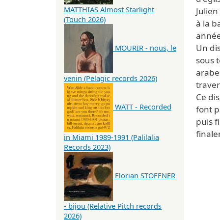
MATTHIAS Almost Starlight
Julie
(Touch 2026)
à la b
année
Un di
MOURIR - nous, le
sous t
arabes
venin (Pelagic records 2026)
traver
Ce di
WATT - Recorded
font p
puis f
final
in Miami 1989-1991 (Palilalia
Records 2023)
Florian STOFFNER
- bijou (Relative Pitch records
2026)