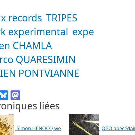
x records
TRIPES
k experimental
expe
lien CHAMLA
rco QUARESIMIN
LIEN PONTVIANNE
Email
Bluesky
Mastodon
oniques liées
Simon HENOCQ we
JOBO abécédai