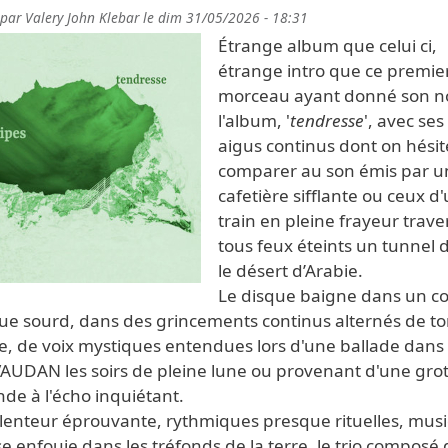
 par
Valery John Klebar
le
dim 31/05/2026 - 18:31
Étrange album que celui ci,
étrange intro que ce premie
morceau ayant donné son 
l'album, '
tendresse
', avec ses
aigus continus dont on hésite
comparer au son émis par u
cafetière sifflante ou ceux d
train en pleine frayeur trave
tous feux éteints un tunnel 
le désert d’Arabie.
Le disque baigne dans un c
ue sourd, dans des grincements continus alternés de t
re, de voix mystiques entendues lors d'une ballade dans
VAUDAN les soirs de pleine lune ou provenant d'une gro
nde à l'écho inquiétant.
 lenteur éprouvante, rythmiques presque rituelles, mus
se enfouie dans les tréfonds de la terre, le trio composé