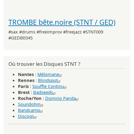
TROMBE bête.noire (STNT / GED)
#sax #drums #freeimprov #freejazz #STNT009
#GEDBE045
Où trouver les Disques STNT ?
Nantes
:
Mélomane
Rennes
:
Blindspot
Paris
:
Souffle Continu
Brest
:
Badseeds
Roche/Yon
:
Domino Panda
Soundohm
Bandcamp
Discogs