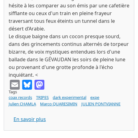
hésite à les comparer au son émis par une cafetière
sifflante ou ceux d'un train en pleine frayeur
traversant tous feux éteints un tunnel dans le
désert d’Arabie.
Le disque baigne dans un cocon presque sourd,
dans des grincements continus alternés de torpeur
bizarre, de voix mystiques entendues lors d'une
ballade dans le GÉVAUDAN les soirs de pleine lune
ou provenant d'une grotte profonde à l'écho
inquiétant. <
Email
Bluesky
Mastodon
Tags
coax records
TRIPES
dark experimental
expe
Julien CHAMLA
Marco QUARESIMIN
JULIEN PONTVIANNE
sur TRIPES tendresse (Coax 2026)
En savoir plus