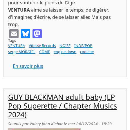
pour soutenir le poids de l'âge.
VENTURA
aime se laisser le temps, de digérer,
d'imaginer, d'écrire, de se laisser aller. Mais pas
trop.
Email
Bluesky
Mastodon
Tags
VENTURA
Vitesse Records
NOISE
INDE/POP
serge MORATEL
COME
engine down
codeine
sur VENTURA superheld (Vitesse record
En savoir plus
GUY BLACKMAN adult baby (LP
Pop Superette / Chapter Musics
2024)
Soumis par
Valery John Klebar
le
mer 04/12/2024 - 18:20