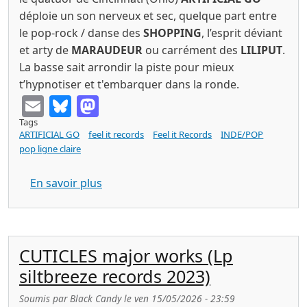
déploie un son nerveux et sec, quelque part entre
le pop-rock / danse des
SHOPPING
, l’esprit déviant
et arty de
MARAUDEUR
ou carrément des
LILIPUT
.
La basse sait arrondir la piste pour mieux
t’hypnotiser et t'embarquer dans la ronde.
Email
Bluesky
Mastodon
Tags
ARTIFICIAL GO
feel it records
Feel it Records
INDE/POP
pop ligne claire
sur ARTIFICIAL GO musical chairs (Feel 
En savoir plus
CUTICLES major works (Lp
siltbreeze records 2023)
Soumis par
Black Candy
le
ven 15/05/2026 - 23:59