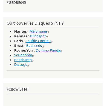
#GEDBE045
Où trouver les Disques STNT ?
Nantes
:
Mélomane
Rennes
:
Blindspot
Paris
:
Souffle Continu
Brest
:
Badseeds
Roche/Yon
:
Domino Panda
Soundohm
Bandcamp
Discogs
Follow STNT