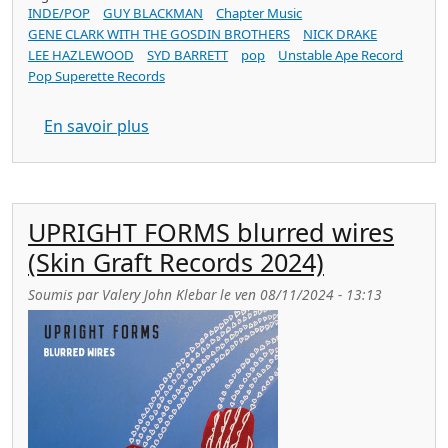
INDE/POP
GUY BLACKMAN
Chapter Music
GENE CLARK WITH THE GOSDIN BROTHERS
NICK DRAKE
LEE HAZLEWOOD
SYD BARRETT
pop
Unstable Ape Record
Pop Superette Records
sur GUY BLACKMAN adult baby (LP Pop 
En savoir plus
UPRIGHT FORMS blurred wires
(Skin Graft Records 2024)
Soumis par
Valery John Klebar
le
ven 08/11/2024 - 13:13