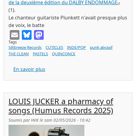
de la deuxième édition du DALBY ENDOMMAGE
(1).
Le chanteur guitariste Plunkett n'avait presque plus
de voix, le batte
Email
Bluesky
Mastodon
Tags
Siltbreeze Records
CUTICLES
INDE/POP
punk abrasif
THE CLEAN
PASTELS
QUINCONCE
sur CUTICLES major works (Lp siltbreez
En savoir plus
LOUIS JUCKER a pharmacy of
songs (Humus Records 2025)
Soumis par
HVK
le
sam 02/05/2026 - 10:42