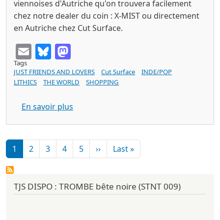
viennoises d'Autriche qu'on trouvera facilement
chez notre dealer du coin : X-MIST ou directement
en Autriche chez Cut Surface.
Email
Bluesky
Mastodon
Tags
JUST FRIENDS AND LOVERS
Cut Surface
INDE/POP
LITHICS
THE WORLD
SHOPPING
sur JUST FRIENDS AND LOVERS Her most 
En savoir plus
Pagination
Page suivante
Dernière page
1
2
3
4
5
››
Last »
TJS DISPO : TROMBE bête noire (STNT 009)