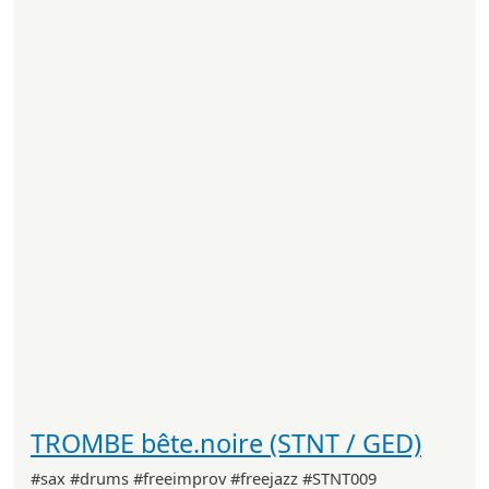
TROMBE bête.noire (STNT / GED)
#sax #drums #freeimprov #freejazz #STNT009