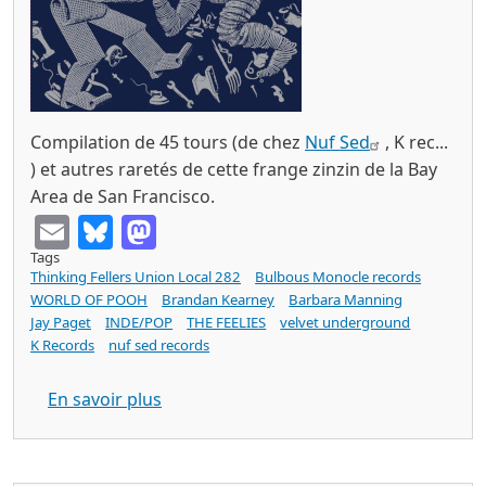
Compilation de 45 tours (de chez
Nuf Sed
, K rec...
) et autres raretés de cette frange zinzin de la Bay
Area de San Francisco.
Email
Bluesky
Mastodon
Tags
Thinking Fellers Union Local 282
Bulbous Monocle records
WORLD OF POOH
Brandan Kearney
Barbara Manning
Jay Paget
INDE/POP
THE FEELIES
velvet underground
K Records
nuf sed records
sur WORLD OF POOH tight & loose (LP 
En savoir plus