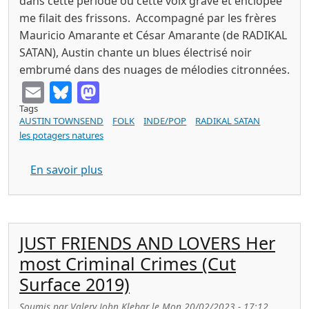
dans cette période où cette voix grave et enclopée
me filait des frissons. Accompagné par les frères
Mauricio Amarante et César Amarante (de RADIKAL
SATAN), Austin chante un blues électrisé noir
embrumé dans des nuages de mélodies citronnées.
Email
Bluesky
Mastodon
Tags
AUSTIN TOWNSEND
FOLK
INDE/POP
RADIKAL SATAN
les potagers natures
sur AUSTIN TOWNSEND Introvenus (Pot
En savoir plus
JUST FRIENDS AND LOVERS Her
most Criminal Crimes (Cut
Surface 2019)
Soumis par
Valery John Klebar
le
Mon 20/02/2023 - 17:12