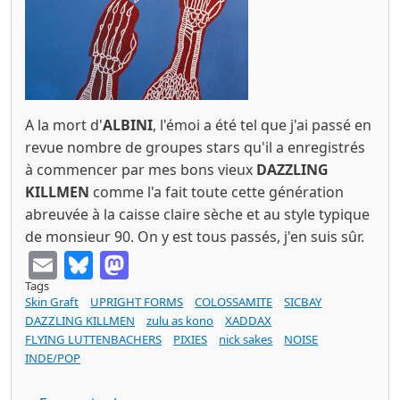
A la mort d'
ALBINI
, l'émoi a été tel que j'ai passé en
revue nombre de groupes stars qu'il a enregistrés
à commencer par mes bons vieux
DAZZLING
KILLMEN
comme l'a fait toute cette génération
abreuvée à la caisse claire sèche et au style typique
de monsieur 90. On y est tous passés, j'en suis sûr.
Email
Bluesky
Mastodon
Tags
Skin Graft
UPRIGHT FORMS
COLOSSAMITE
SICBAY
DAZZLING KILLMEN
zulu as kono
XADDAX
FLYING LUTTENBACHERS
PIXIES
nick sakes
NOISE
INDE/POP