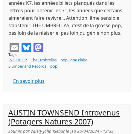
années K7, les années billets planqués dans les
lettres pour obtenir les 7", les années que certains
aimeraient faire revivre... Attention, âme sensible
s'abstenir. THE UMBRELLAS, c'est de la grosse pop,
pas loin de la niaiserie, pas loin du génie non plus.
Email
Bluesky
Mastodon
Tags
INDE/POP
The Umbrellas
pop ligne claire
Slumberland Records
pop
sur The Umbrellas s/t (Slumberland 202
En savoir plus
AUSTIN TOWNSEND Introvenus
(Potagers Natures 2007)
Soumis par
Valery John Klebar
le
jeu 25/04/2024 - 12:33