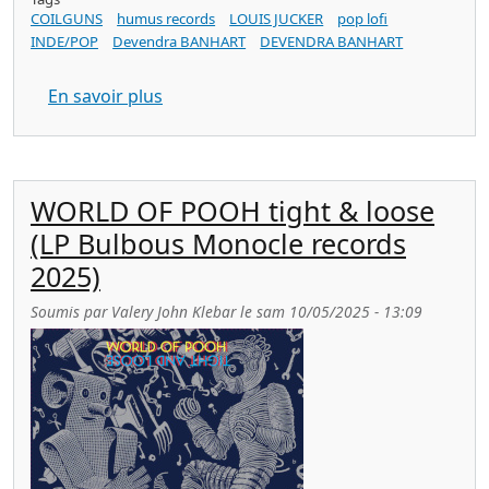
COILGUNS
humus records
LOUIS JUCKER
pop lofi
INDE/POP
Devendra BANHART
DEVENDRA BANHART
sur LOUIS JUCKER a pharmacy of songs
En savoir plus
WORLD OF POOH tight & loose
(LP Bulbous Monocle records
2025)
Soumis par
Valery John Klebar
le
sam 10/05/2025 - 13:09