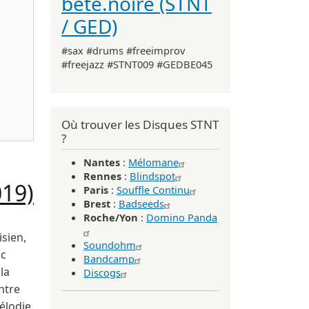
bête.noire (STNT
/ GED)
#sax #drums #freeimprov
#freejazz #STNT009 #GEDBE045
 Dronne. (Gaffer Records 2015)
Où trouver les Disques STNT
?
Nantes
:
Mélomane
Rennes
:
Blindspot
019)
Paris
:
Souffle Continu
Brest
:
Badseeds
Roche/Yon
:
Domino Panda
sien,
Soundohm
uc
Bandcamp
la
Discogs
ntre
élodie,