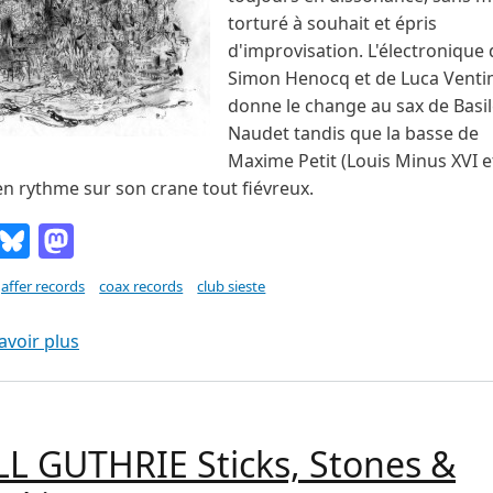
torturé à souhait et épris
d'improvisation. L'électronique 
Simon Henocq et de Luca Ventim
donne le change au sax de Basi
Naudet tandis que la basse de
Maxime Petit (Louis Minus XVI et
en rythme sur son crane tout fiévreux.
Email
Bluesky
Mastodon
affer records
coax records
club sieste
sur CLUB SIESTE s/t (Collectif Coax 2019)
avoir plus
L GUTHRIE Sticks, Stones &