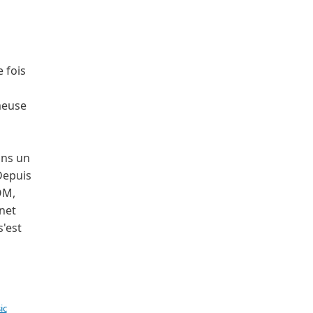
e fois
meuse
ans un
Depuis
OM,
net
s'est
ic