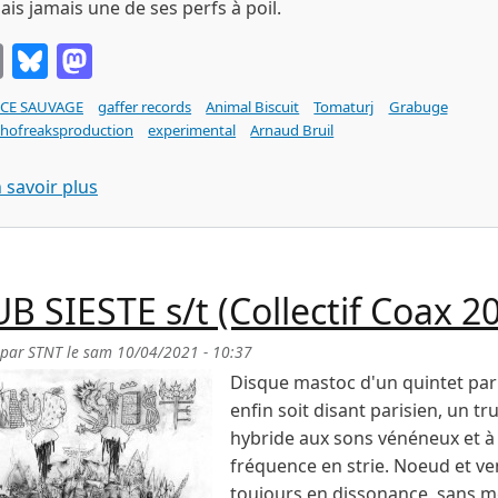
ais jamais une de ses perfs à poil.
Email
Bluesky
Mastodon
CE SAUVAGE
gaffer records
Animal Biscuit
Tomaturj
Grabuge
chofreaksproduction
experimental
Arnaud Bruil
sur FRANCE SAUVAGE : jeux vocaux des bords de
 savoir plus
B SIESTE s/t (Collectif Coax 2
 par
STNT
le
sam 10/04/2021 - 10:37
Disque mastoc d'un quintet pari
enfin soit disant parisien, un tr
hybride aux sons vénéneux et à 
fréquence en strie. Noeud et ve
toujours en dissonance, sans m