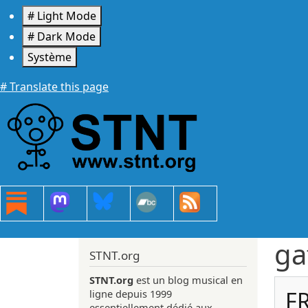
Aller au contenu principal
# Light Mode
# Dark Mode
Système
# Translate this page
ga
STNT.org
STNT.org
est un blog musical en
F
ligne depuis 1999
essentiellement dédié aux