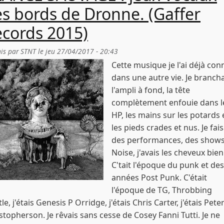
s bords de Dronne. (Gaffer
cords 2015)
is par
STNT
le
jeu 27/04/2017 - 20:43
Cette musique je l'ai déjà co
dans une autre vie. Je brancha
l'ampli à fond, la tête
complètement enfouie dans l
HP, les mains sur les potards 
les pieds crades et nus. Je fais
des performances, des show
Noise, j'avais les cheveux bien
C'tait l'époque du punk et des
années Post Punk. C'était
l'époque de TG, Throbbing
tle, j'étais Genesis P Orridge, j'étais Chris Carter, j'étais Pete
stopherson. Je rêvais sans cesse de Cosey Fanni Tutti. Je ne