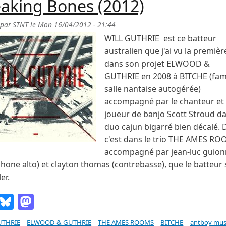
aking Bones (2012)
 par
STNT
le
Mon 16/04/2012 - 21:44
WILL GUTHRIE est ce batteur
australien que j'ai vu la premièr
dans son projet ELWOOD &
GUTHRIE en 2008 à BITCHE (fa
salle nantaise autogérée)
accompagné par le chanteur et
joueur de banjo Scott Stroud d
duo cajun bigarré bien décalé. 
c'est dans le trio THE AMES RO
accompagné par jean-luc guion
hone alto) et clayton thomas (contrebasse), que le batteur 
ler.
Email
Bluesky
Mastodon
UTHRIE
ELWOOD & GUTHRIE
THE AMES ROOMS
BITCHE
antboy mus