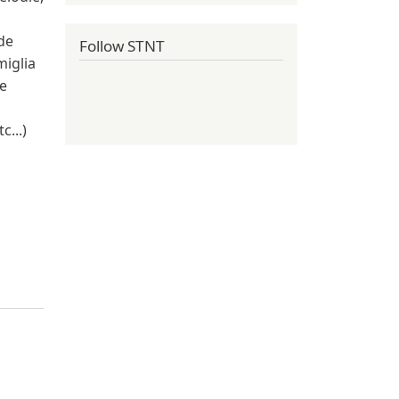
de
Follow STNT
iglia
le
c...)