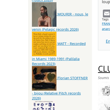
loup
MOURIR - nous, le
Tags
FRAN
anar
venin (Pelagic records 2026)
En
WATT - Recorded
in Miami 1989-1991 (Palilalia
Records 2023)
CLU
Florian STOFFNER
Soumis
- bijou (Relative Pitch records
2026)