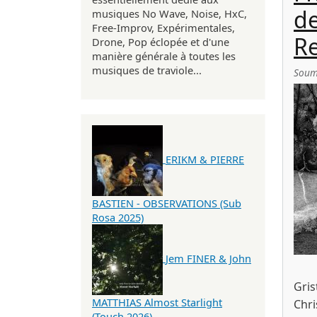
de
musiques No Wave, Noise, HxC,
Free-Improv, Expérimentales,
Re
Drone, Pop éclopée et d'une
manière générale à toutes les
musiques de traviole...
Soum
ERIKM & PIERRE
BASTIEN - OBSERVATIONS (Sub
Rosa 2025)
Jem FINER & John
Gris
MATTHIAS Almost Starlight
Chri
(Touch 2026)