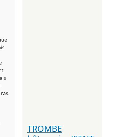
nnue
is
e
et
ais
s
 ras.
r
TROMBE