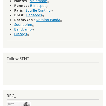
Nantes
:
Mélomane
Rennes
:
Blindspot
Paris
:
Souffle Continu
Brest
:
Badseeds
Roche/Yon
:
Domino Panda
Soundohm
Bandcamp
Discogs
Follow STNT
REC_