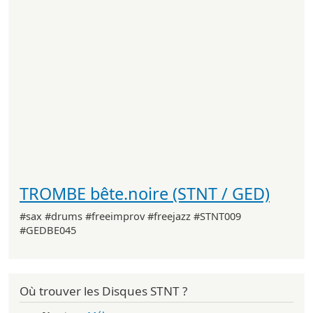
TROMBE bête.noire (STNT / GED)
#sax #drums #freeimprov #freejazz #STNT009
#GEDBE045
Où trouver les Disques STNT ?