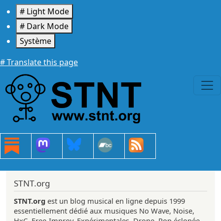
Aller au contenu principal
# Light Mode
# Dark Mode
Système
# Translate this page
STNT.org
STNT.org
est un blog musical en ligne depuis 1999
essentiellement dédié aux musiques No Wave, Noise,
HxC, Free-Improv, Expérimentales, Drone, Pop éclopée