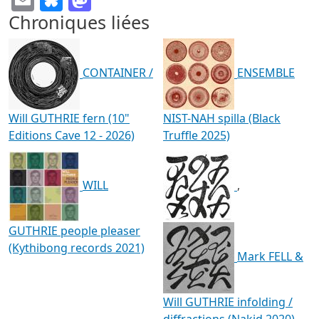
Chroniques liées
CONTAINER /
ENSEMBLE
Will GUTHRIE fern (10"
NIST-NAH spilla (Black
Editions Cave 12 - 2026)
Truffle 2025)
WILL
,
GUTHRIE people pleaser
(Kythibong records 2021)
Mark FELL &
Will GUTHRIE infolding /