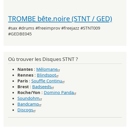
TROMBE bête.noire (STNT / GED)
#sax #drums #freeimprov #freejazz #STNT009
#GEDBE045
Où trouver les Disques STNT ?
Nantes
:
Mélomane
Rennes
:
Blindspot
Paris
:
Souffle Continu
Brest
:
Badseeds
Roche/Yon
:
Domino Panda
Soundohm
Bandcamp
Discogs