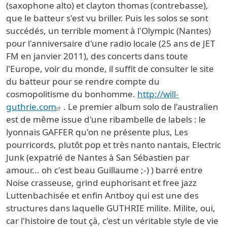
(saxophone alto) et clayton thomas (contrebasse),
que le batteur s'est vu briller. Puis les solos se sont
succédés, un terrible moment à l'Olympic (Nantes)
pour l'anniversaire d'une radio locale (25 ans de JET
FM en janvier 2011), des concerts dans toute
l'Europe, voir du monde, il suffit de consulter le site
du batteur pour se rendre compte du
cosmopolitisme du bonhomme.
http://will-
guthrie.com
. Le premier album solo de l'australien
est de même issue d'une ribambelle de labels : le
lyonnais GAFFER qu'on ne présente plus, Les
pourricords, plutôt pop et très nanto nantais, Electric
Junk (expatrié de Nantes à San Sébastien par
amour... oh c'est beau Guillaume ;-) ) barré entre
Noise crasseuse, grind euphorisant et free jazz
Luttenbachisée et enfin Antboy qui est une des
structures dans laquelle GUTHRIE milite. Milite, oui,
car l'histoire de tout çà, c'est un véritable style de vie