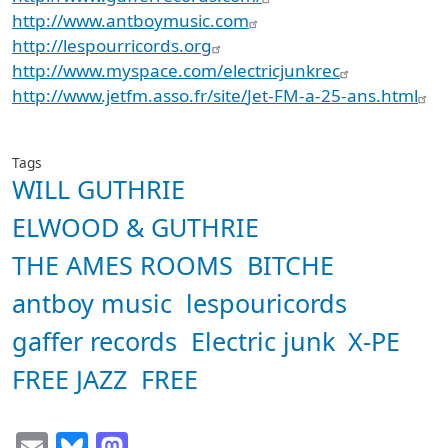
http://www.antboymusic.com
http://lespourricords.org
http://www.myspace.com/
electricjunkrec
http://www.jetfm.asso.fr/site/
Jet-FM-a-25-ans.html
Tags
WILL GUTHRIE
ELWOOD & GUTHRIE
THE AMES ROOMS
BITCHE
antboy music
lespouricords
gaffer records
Electric junk
X-PE
FREE JAZZ
FREE
Email
Bluesky
Mastodon