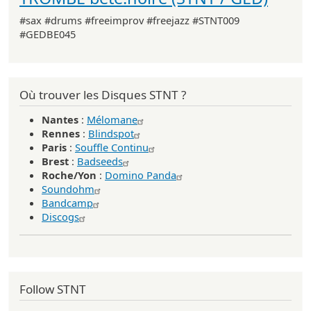
#sax #drums #freeimprov #freejazz #STNT009
#GEDBE045
Où trouver les Disques STNT ?
Nantes
:
Mélomane
Rennes
:
Blindspot
Paris
:
Souffle Continu
Brest
:
Badseeds
Roche/Yon
:
Domino Panda
Soundohm
Bandcamp
Discogs
Follow STNT