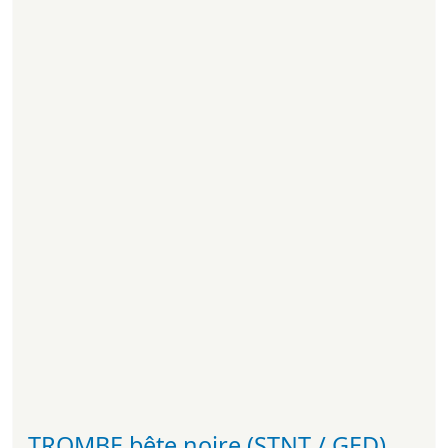
TROMBE bête.noire (STNT / GED)