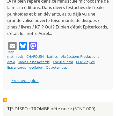
IA l'a bien repéré dans ce minuscule microcosme de
la micro éditions. Dans divers festoches de freaks
punkoïdes et bien déviants, as tu déjà vu une
grande valise ouverte foisonnante de disques /
zines / livres / K7 ? Oui ? Et bien c'était Epicericords,
c'était lui, notre Aurel...
Email
Bluesky
Mastodon
Tags
math rock
CHAFOUIN
battles
Abréactions Productions
Araki
Table Basse Records
Coeur sur toi
CO2 Vinyles
Epicericords
gedlabel
Quixotemusic
sur CHAFOUIN tout ce qui reste (Abréact
En savoir plus
TJS DISPO : TROMBE bête noire (STNT 009)