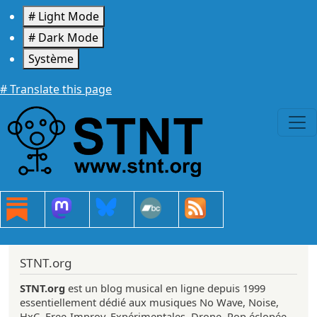
Aller au contenu principal
# Light Mode
# Dark Mode
Système
# Translate this page
STNT.org
STNT.org
est un blog musical en ligne depuis 1999
essentiellement dédié aux musiques No Wave, Noise,
HxC, Free-Improv, Expérimentales, Drone, Pop éclopée