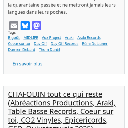
la quarantaine passée et ne mettront jamais leurs
langues dans leurs poches.
Email
Bluesky
Mastodon
Tags
Bigoût
MIDLIFE
Vox Project
Araki
Araki Records
Coeur sur toi
Day Off
Day Off Records
Rémi Dulaurier
Damien Debard
Thom Dantil
sur MIDLIFE 3mm57 (Bigoût Records / Vox
En savoir plus
CHAFOUIN tout ce qui reste
(Abréactions Productions, Araki,
Table Basse Records, Coeur sur
toi, CO2 Vinyles, Epicericords,