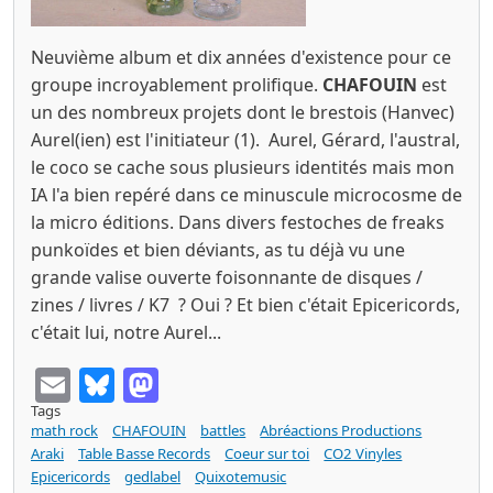
Neuvième album et dix années d'existence pour ce
groupe incroyablement prolifique.
CHAFOUIN
est
un des nombreux projets dont le brestois (Hanvec)
Aurel(ien) est l'initiateur (1). Aurel, Gérard, l'austral,
le coco se cache sous plusieurs identités mais mon
IA l'a bien repéré dans ce minuscule microcosme de
la micro éditions. Dans divers festoches de freaks
punkoïdes et bien déviants, as tu déjà vu une
grande valise ouverte foisonnante de disques /
zines / livres / K7 ? Oui ? Et bien c'était Epicericords,
c'était lui, notre Aurel...
Email
Bluesky
Mastodon
Tags
math rock
CHAFOUIN
battles
Abréactions Productions
Araki
Table Basse Records
Coeur sur toi
CO2 Vinyles
Epicericords
gedlabel
Quixotemusic