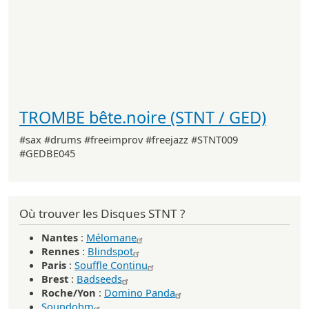
TROMBE bête.noire (STNT / GED)
#sax #drums #freeimprov #freejazz #STNT009
#GEDBE045
Où trouver les Disques STNT ?
Nantes
:
Mélomane
Rennes
:
Blindspot
Paris
:
Souffle Continu
Brest
:
Badseeds
Roche/Yon
:
Domino Panda
Soundohm