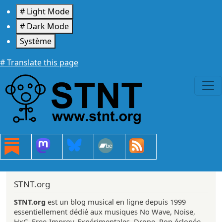
Aller au contenu principal
# Light Mode
# Dark Mode
Système
# Translate this page
STNT.org
STNT.org
est un blog musical en ligne depuis 1999
essentiellement dédié aux musiques No Wave, Noise,
HxC, Free-Improv, Expérimentales, Drone, Pop éclopée