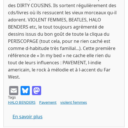
des DIRTY COUSINS. Ils sortent régulièrement des
cds/livres où ils ressucent les vieux morceaux qu-il
adorent. VIOLENT FEMMES, BEATLES, HALO
BENDERS etc, le tout toujours agrémenté de
dessins issus du bon goût de toute la cliqua du
PERISCOPAGE (tout cela, pour ne rien caché est
comme d-habitude très familial...). Cette première
référence de « In my bed » ne cache elle rien du
tout de leurs influences : PAVEMENT, l-indie
americain, le rock à mélodie et à l-accent du Far
West.
Email
Bluesky
Mastodon
Tags
HALO BENDERS
Pavement
violent femmes
sur FORMICA sequels suck 10 In my be
En savoir plus