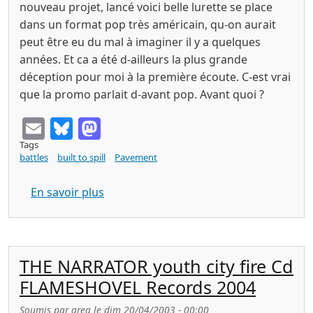
nouveau projet, lancé voici belle lurette se place
dans un format pop très américain, qu-on aurait
peut être eu du mal à imaginer il y a quelques
années. Et ca a été d-ailleurs la plus grande
déception pour moi à la première écoute. C-est vrai
que la promo parlait d-avant pop. Avant quoi ?
Email
Bluesky
Mastodon
Tags
battles
built to spill
Pavement
sur GET THE PEOPLE s/t cd ruminance 
En savoir plus
THE NARRATOR youth city fire Cd
FLAMESHOVEL Records 2004
Soumis par
greg
le
dim 20/04/2003 - 00:00