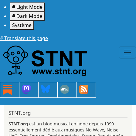
Aller au contenu principal
# Light Mode
# Dark Mode
Système
# Translate this page
STNT.org
STNT.org
est un blog musical en ligne depuis 1999
essentiellement dédié aux musiques No Wave, Noise,
HxC, Free-Improv, Expérimentales, Drone, Pop éclopée