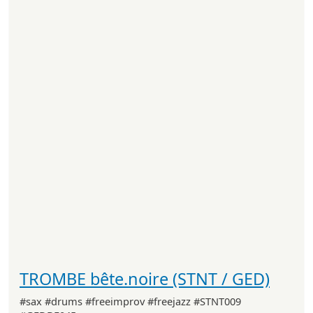
TROMBE bête.noire (STNT / GED)
#sax #drums #freeimprov #freejazz #STNT009