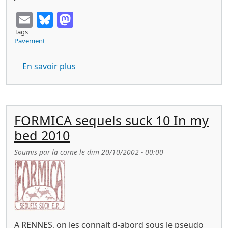
Email
Bluesky
Mastodon
Tags
Pavement
sur THE NARRATOR youth city fire Cd 
En savoir plus
FORMICA sequels suck 10 In my
bed 2010
Soumis par
la corne
le
dim 20/10/2002 - 00:00
A RENNES, on les connait d-abord sous le pseudo