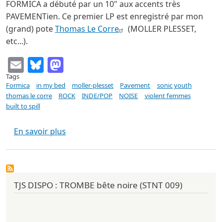
FORMICA a débuté par un 10" aux accents très
PAVEMENTien. Ce premier LP est enregistré par mon
(grand) pote
Thomas Le Corre
(MOLLER PLESSET,
etc...).
Email
Bluesky
Mastodon
Tags
Formica
in my bed
moller-plesset
Pavement
sonic youth
thomas le corre
ROCK
INDE/POP
NOISE
violent femmes
built to spill
sur FORMICA s/t (In my bed 2011)
En savoir plus
TJS DISPO : TROMBE bête noire (STNT 009)