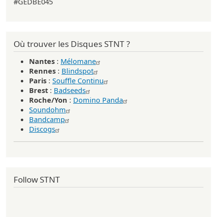
#GEDBE045
Où trouver les Disques STNT ?
Nantes
:
Mélomane
Rennes
:
Blindspot
Paris
:
Souffle Continu
Brest
:
Badseeds
Roche/Yon
:
Domino Panda
Soundohm
Bandcamp
Discogs
Follow STNT