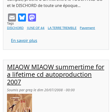
et le DISCHORD de toute une époque...
Email
Bluesky
Mastodon
Tags
DISCHORD
JUNE OF 44
LA TERRE TREMBLE
Pavement
sur KITCHEN TOOL SET more autoprodu
En savoir plus
MIAOW MIAOW summertime for
a lifetime cd autoproduction
2007
Soumis par
greg
le
dim 20/07/2008 - 00:00