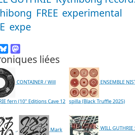
thibong
FREE
experimental
PE
expe
Email
Bluesky
Mastodon
oniques liées
CONTAINER / Will
ENSEMBLE NIS
E fern (10" Editions Cave 12
spilla (Black Truffle 2025)
)
WILL GUTHRIE S
,
Mark