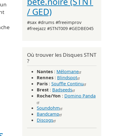
bête.noire (STNT
'un
/ GED)
nt
#sax #drums #freeimprov
ache
#freejazz #STNT009 #GEDBE045
Où trouver les Disques STNT
?
Nantes
:
Mélomane
Rennes
:
Blindspot
Paris
:
Souffle Continu
Brest
:
Badseeds
Roche/Yon
:
Domino Panda
Soundohm
Bandcamp
Discogs
s