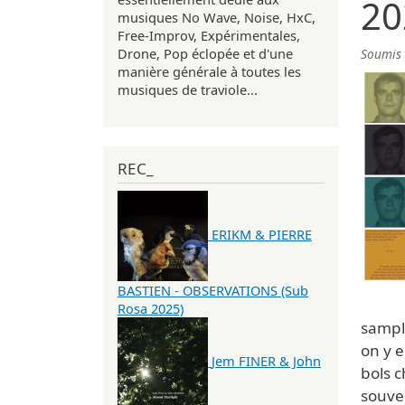
20
musiques No Wave, Noise, HxC,
Free-Improv, Expérimentales,
Drone, Pop éclopée et d'une
Soumis
manière générale à toutes les
musiques de traviole...
REC_
ERIKM & PIERRE
BASTIEN - OBSERVATIONS (Sub
Rosa 2025)
sample
on y 
Jem FINER & John
bols c
souven