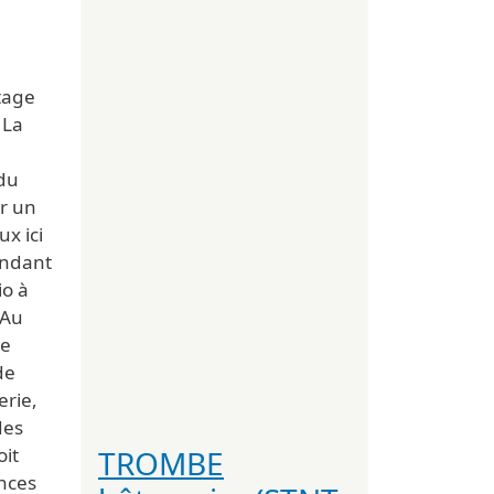
tage
 La
du
ur un
x ici
endant
io à
 Au
de
de
erie,
des
TROMBE
oit
ences