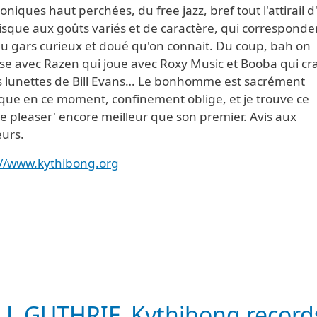
oniques haut perchées, du free jazz, bref tout l'attirail d
isque aux goûts variés et de caractère, qui corresponde
au gars curieux et doué qu'on connait. Du coup, bah on
se avec Razen qui joue avec Roxy Music et Booba qui cr
es lunettes de Bill Evans… Le bonhomme est sacrément
ique en ce moment, confinement oblige, et je trouve ce
e pleaser' encore meilleur que son premier. Avis aux
urs.
://www.kythibong.org
LL GUTHRIE
Kythibong record