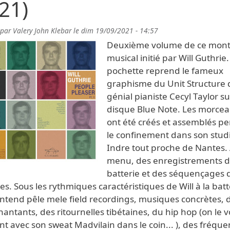
21)
 par
Valery John Klebar
le
dim 19/09/2021 - 14:57
Deuxième volume de ce mon
musical initié par Will Guthrie.
pochette reprend le fameux
graphisme du Unit Structure 
génial pianiste Cecyl Taylor s
disque Blue Note. Les morceau
ont été créés et assemblés p
le confinement dans son stud
Indre tout proche de Nantes.
menu, des enregistrements 
batterie et des séquençages 
s. Sous les rythmiques caractéristiques de Will à la batt
entend pêle mele field recordings, musiques concrètes, 
hantants, des ritournelles tibétaines, du hip hop (on le v
t avec son sweat Madvilain dans le coin... ), des fréqu