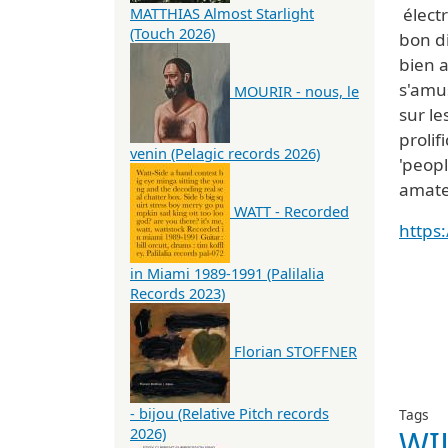
électr
MATTHIAS Almost Starlight
(Touch 2026)
bon d
bien 
s'amu
MOURIR - nous, le
sur l
prolif
venin (Pelagic records 2026)
'peopl
amate
WATT - Recorded
https
in Miami 1989-1991 (Palilalia
Records 2023)
Florian STOFFNER
- bijou (Relative Pitch records
Tags
WI
2026)