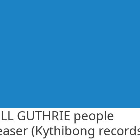
LL GUTHRIE people
easer (Kythibong record