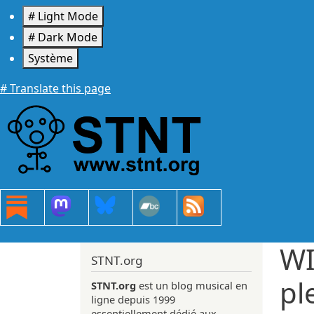
Aller au contenu principal
# Light Mode
# Dark Mode
Système
# Translate this page
WI
STNT.org
pl
STNT.org
est un blog musical en
ligne depuis 1999
essentiellement dédié aux