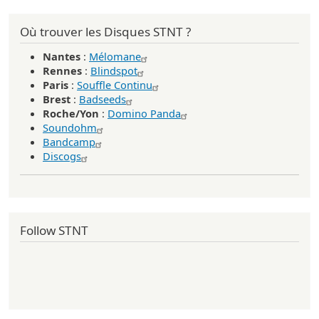
Où trouver les Disques STNT ?
Nantes
:
Mélomane
Rennes
:
Blindspot
Paris
:
Souffle Continu
Brest
:
Badseeds
Roche/Yon
:
Domino Panda
Soundohm
Bandcamp
Discogs
Follow STNT