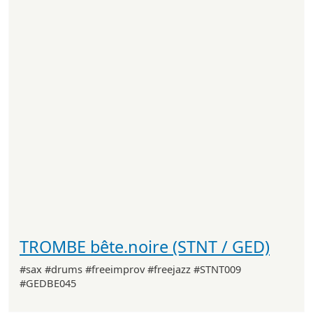
TROMBE bête.noire (STNT / GED)
#sax #drums #freeimprov #freejazz #STNT009
#GEDBE045