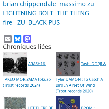
brian chippendale
massimo zu
LIGHTNING BOLT
THE THING
fire!
ZU
BLACK PUS
Email
Bluesky
Mastodon
Chroniques liées
ARASHI &
Tashi DORJI &
TAKEO MORIYAMA tokuzo
Tyler DAMON : To Catch A
(Trost records 2024)
Bird In A Net Of Wind
(Trost records 2020)
LET THERE BE
BROM :