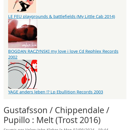
LE FEU playgrounds & battlefields (My Little Cab 2014)
BOGDAN RACZYNSKI my love i love Cd Rephlex Records
2002
YAGE anders leben !? Lp Ebullition Records 2003
Gustafsson / Chippendale /
Pupillo : Melt (Trost 2016)
Soumis par
Valery John Klebar
le
Mon 02/09/2024 - 19:44