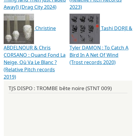
Away​]​) (Drag City 2024)
2023)
Christine
Tashi DORJI &
ABDELNOUR & Chris
Tyler DAMON : To Catch A
CORSANO : Quand Fond La
Bird In A Net Of Wind
Neige, Où Va Le Blanc ?
(Trost records 2020)
(Relative Pitch records
2019)
TJS DISPO : TROMBE bête noire (STNT 009)