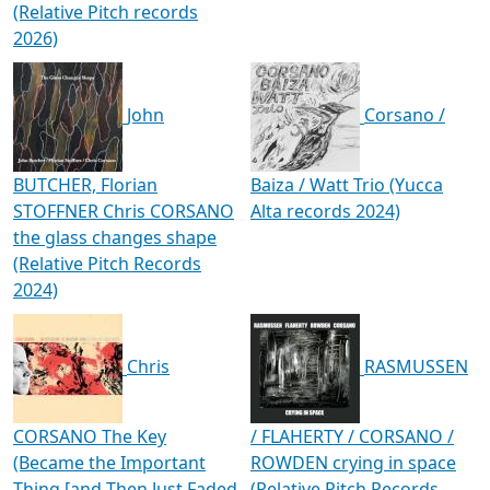
(Relative Pitch records
2026)
John
Corsano /
BUTCHER, Florian
Baiza / Watt Trio (Yucca
STOFFNER Chris CORSANO
Alta records 2024)
the glass changes shape
(Relative Pitch Records
2024)
Chris
RASMUSSEN
CORSANO The Key
/ FLAHERTY / CORSANO /
(Became the Important
ROWDEN crying in space
Thing [and Then Just Faded
(Relative Pitch Records