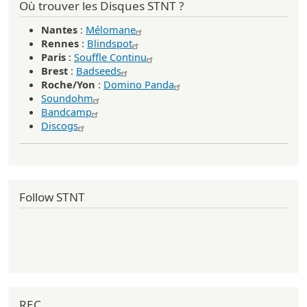
Où trouver les Disques STNT ?
Nantes
:
Mélomane
Rennes
:
Blindspot
Paris
:
Souffle Continu
Brest
:
Badseeds
Roche/Yon
:
Domino Panda
Soundohm
Bandcamp
Discogs
Follow STNT
REC_