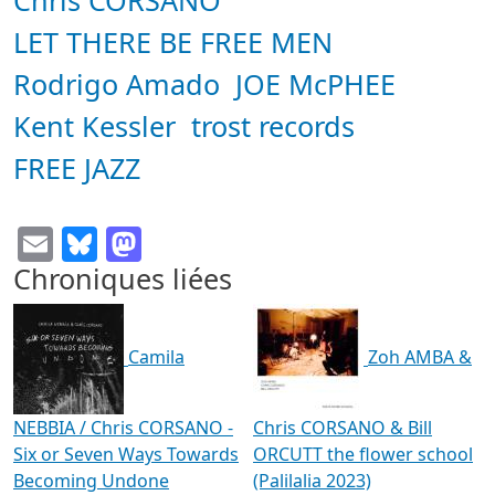
Chris CORSANO
LET THERE BE FREE MEN
Rodrigo Amado
JOE McPHEE
Kent Kessler
trost records
FREE JAZZ
Email
Bluesky
Mastodon
Chroniques liées
Camila
Zoh AMBA &
NEBBIA / Chris CORSANO -
Chris CORSANO & Bill
Six or Seven Ways Towards
ORCUTT the flower school
Becoming Undone
(Palilalia 2023)