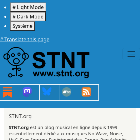
Aller au contenu principal
# Light Mode
# Dark Mode
Système
# Translate this page
STNT.org
STNT.org
est un blog musical en ligne depuis 1999
essentiellement dédié aux musiques No Wave, Noise,
HxC, Free-Improv, Expérimentales, Drone, Pop éclopée