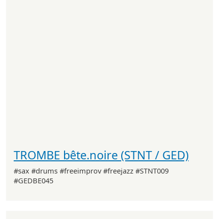
TROMBE bête.noire (STNT / GED)
#sax #drums #freeimprov #freejazz #STNT009
#GEDBE045