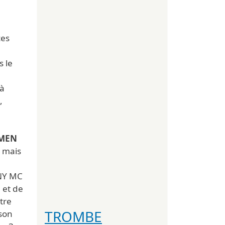
ces
s le
jà
Y
,
LMEN
. mais
NNY MC
 et de
tre
TROMBE
 son