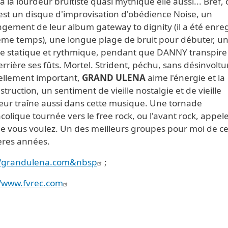
à la lourdeur bruitiste quasi mythique elle aussi... Bref, 
 est un disque d'improvisation d'obédience Noise, un
gement de leur album gateway to dignity (il a été enreg
me temps), une longue plage de bruit pour débuter, u
re statique et rythmique, pendant que DANNY transpire
rrière ses fûts. Mortel. Strident, péchu, sans désinvoltu
tellement important,
GRAND ULENA
aime l'énergie et la
truction, un sentiment de vieille nostalgie et de vieille
eur traîne aussi dans cette musique. Une tornade
olique tournée vers le free rock, ou l'avant rock, appel
 vous voulez. Un des meilleurs groupes pour moi de c
ères années.
//grandulena.com&nbsp
;
//www.fvrec.com