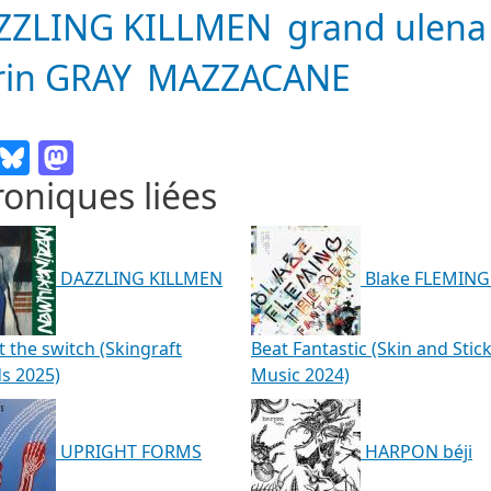
ZZLING KILLMEN
grand ulena
rin GRAY
MAZZACANE
Email
Bluesky
Mastodon
oniques liées
DAZZLING KILLMEN
Blake FLEMING
t the switch (Skingraft
Beat Fantastic (Skin and Stic
s 2025)
Music 2024)
UPRIGHT FORMS
HARPON béji