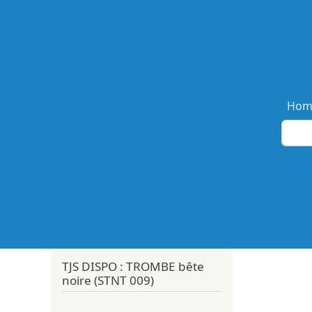
Ma
Hom
TJS DISPO : TROMBE bête
noire (STNT 009)