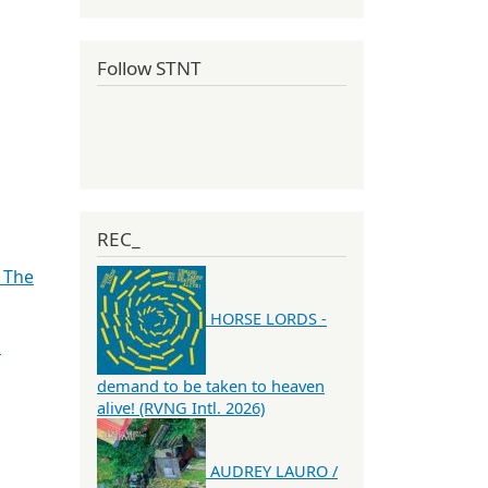
Follow STNT
REC_
 The
HORSE LORDS -
k
demand to be taken to heaven
alive! (RVNG Intl. 2026)
AUDREY LAURO /