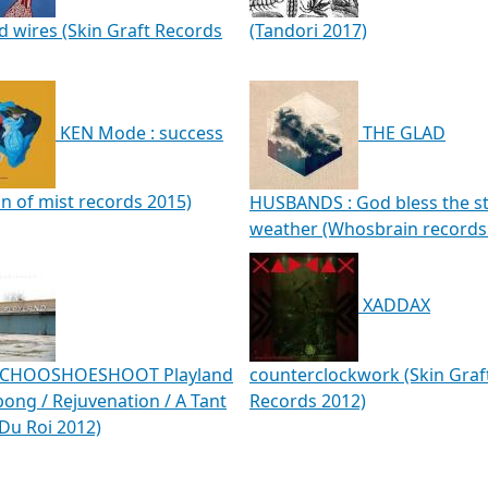
d wires (Skin Graft Records
(Tandori 2017)
KEN Mode : success
THE GLAD
n of mist records 2015)
HUSBANDS : God bless the s
weather (Whosbrain records
XADDAX
CHOOSHOESHOOT Playland
counterclockwork (Skin Graf
bong / Rejuvenation / A Tant
Records 2012)
Du Roi 2012)