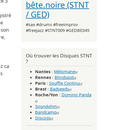
ce 3
bête.noire (STNT
/ GED)
istré
ne
#sax #drums #freeimprov
 son
#freejazz #STNT009 #GEDBE045
re,
Où trouver les Disques STNT
?
ez ca
Nantes
:
Mélomane
es
Rennes
:
Blindspot
Paris
:
Souffle Continu
Brest
:
Badseeds
Roche/Yon
:
Domino Panda
Soundohm
Bandcamp
Discogs