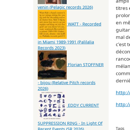
ampli 
venin (Pelagic records 2026)
titres
prolon
en mê
WATT - Recorded
guita
mal de
in Miami 1989-1991 (Palilalia
c'est 
Records 2023)
décons
ranco
Florian STOFFNER
mélanc
comme
derni
- bijou (Relative Pitch records
2026)
http:
http:
EDDY CURRENT
SUPPRESSION RING - In Light Of
Tags
Recent Events (SR 2026)