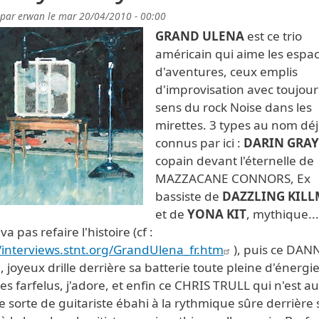
 par
erwan
le
mar 20/04/2010 - 00:00
GRAND ULENA
est ce trio
américain qui aime les espa
d'aventures, ceux emplis
d'improvisation avec toujour
sens du rock Noise dans les
mirettes. 3 types au nom dé
connus par ici :
DARIN GRA
copain devant l'éternelle de
MAZZACANE CONNORS, Ex
bassiste de
DAZZLING KIL
et de
YONA KIT
, mythique..
va pas refaire l'histoire (cf :
//interviews.stnt.org/GrandUlena_fr.htm
), puis ce DA
 joyeux drille derrière sa batterie toute pleine d'énergie
s farfelus, j'adore, et enfin ce CHRIS TRULL qui n'est au
 sorte de guitariste ébahi à la rythmique sûre derrière