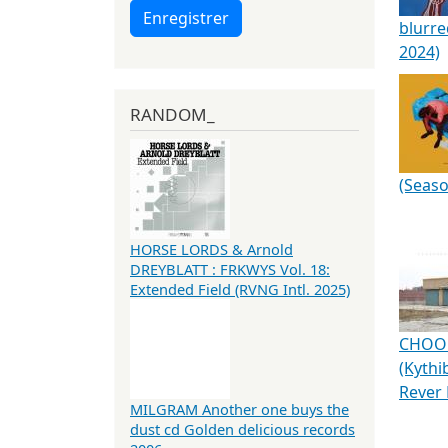
Enregistrer
blurre
2024)
RANDOM_
(Seaso
HORSE LORDS & Arnold
DREYBLATT : FRKWYS Vol. 18:
Extended Field (RVNG Intl. 2025)
CHOO
(Kythi
Rever 
MILGRAM Another one buys the
dust cd Golden delicious records