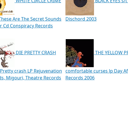
WHITE CIRCLE CRIME
BLACK EYES s/t
These Are The Secret Sounds
Dischord 2003
r Cd Conspiracy Records
DIE PRETTY CRASH
THE YELLOW P
Pretty crash LP Rejuvenation
comfortable curses lp Day Af
s, Migouri, Theatre Records
Records 2006