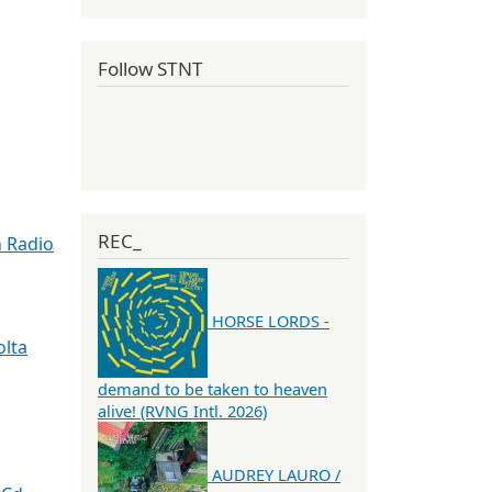
Follow STNT
REC_
n Radio
HORSE LORDS -
lta
demand to be taken to heaven
alive! (RVNG Intl. 2026)
AUDREY LAURO /