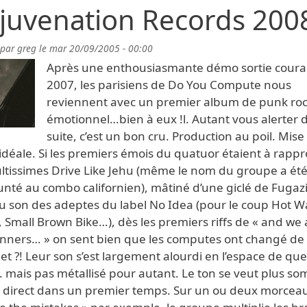
juvenation Records 200
 par
greg
le
mar 20/09/2005 - 00:00
Après une enthousiasmante démo sortie coura
2007, les parisiens de Do You Compute nous
reviennent avec un premier album de punk ro
émotionnel…bien à eux !l. Autant vous alerter 
suite, c’est un bon cru. Production au poil. Mise
idéale. Si les premiers émois du quatuor étaient à rapp
ultissimes Drive Like Jehu (même le nom du groupe a ét
té au combo californien), mâtiné d’une giclé de Fugazi
u son des adeptes du label No Idea (pour le coup Hot W
 Small Brown Bike…), dès les premiers riffs de « and we 
inners… » on sent bien que les computes ont changé de
t ?! Leur son s’est largement alourdi en l’espace de qu
. mais pas métallisé pour autant. Le ton se veut plus s
 direct dans un premier temps. Sur un ou deux morcea