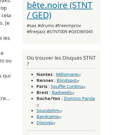
eaks.
bête.noire (STNT
rop
/ GED)
 cela
. Je
#sax #drums #freeimprov
#freejazz #STNT009 #GEDBE045
e les
de
Où trouver les Disques STNT
es ou
?
Nantes
:
Mélomane
s qui
Rennes
:
Blindspot
Paris
:
Souffle Continu
Brest
:
Badseeds
ncre…
Roche/Yon
:
Domino Panda
Soundohm
Bandcamp
Discogs