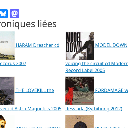
Email
Bluesky
Mastodon
oniques liées
HARAM Drescher cd
MODEL DOWN
 records 2007
voicing the circuit cd Moder
Record Label 2005
THE LOVEKILL the
FORDAMAGE vo
ver cd Astro Magnetics 2005
desviada (Kythibong 2012)