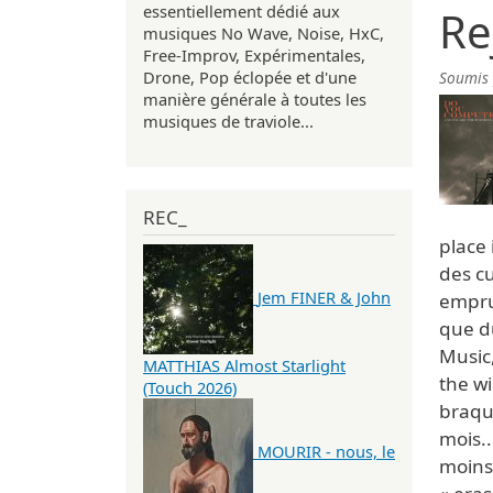
essentiellement dédié aux
Re
musiques No Wave, Noise, HxC,
Free-Improv, Expérimentales,
Drone, Pop éclopée et d'une
Soumis
manière générale à toutes les
musiques de traviole...
REC_
place 
des c
Jem FINER & John
emprun
que d
Music,
MATTHIAS Almost Starlight
the w
(Touch 2026)
braque
mois..
MOURIR - nous, le
moins