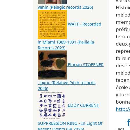
« eras
Histoi
venin (Pelagic records 2026)
mélodi
m’emp
WATT - Recorded
préfèr
tendus
in Miami 1989-1991 (Palilalia
deux g
Records 2023)
repren
faire 
Florian STOFFNER
des r
mélod
tapent
- bijou (Relative Pitch records
école »
2026)
« turn
bonna
EDDY CURRENT
http:
SUPPRESSION RING - In Light Of
Recent Events (SR 2026)
Tags