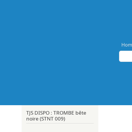
Ma
Hom
TJS DISPO : TROMBE bête
noire (STNT 009)