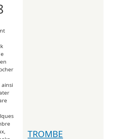
8
nt
ck
de
 en
rocher
é
 ainsi
ater
are
elques
ombre
TROMBE
ux,