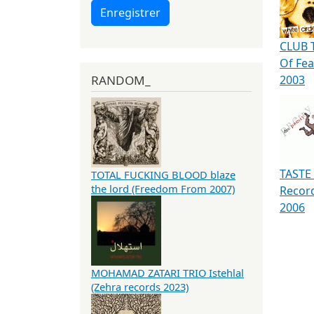
Enregistrer
CLUB 
Of Fea
RANDOM_
2003
TASTE 
TOTAL FUCKING BLOOD blaze
the lord (Freedom From 2007)
Record
2006
MOHAMAD ZATARI TRIO Istehlal
(Zehra records 2023)