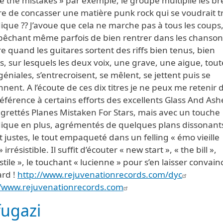
e the mistakes » par exemple, le groupe multiplie les br
re de concasser une matière punk rock qui se voudrait t
que ?? J’avoue que cela ne marche pas à tous les coups,
êchant même parfois de bien rentrer dans les chansons
e quand les guitares sortent des riffs bien tenus, bien
, sur lesquels les deux voix, une grave, une aigue, tout
éniales, s’entrecroisent, se mêlent, se jettent puis se
nent. A l’écoute de ces dix titres je ne peux me retenir 
référence à certains efforts des excellents Glass And Ash
egrettés Planes Mistaken For Stars, mais avec un touche
ique en plus, agrémentés de quelques plans dissonant
 justes, le tout empaqueté dans un felling « émo vieille
 irrésistible. Il suffit d’écouter « new start », « the bill »,
stile », le touchant « lucienne » pour s’en laisser convai
rd !
http://www.rejuvenationrecords.com/dyc
//www.rejuvenationrecords.com
fugazi