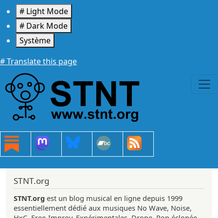
Aller au contenu principal
# Light Mode
# Dark Mode
Système
# Translate this page
STNT.org
STNT.org
est un blog musical en ligne depuis 1999
essentiellement dédié aux musiques No Wave, Noise,
HxC, Free-Improv, Expérimentales, Drone, Pop éclopée