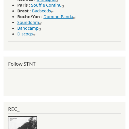
Paris
:
Souffle Continu
Brest
:
Badseeds
Roche/Yon
:
Domino Panda
Soundohm
Bandcamp
Discogs
Follow STNT
REC_