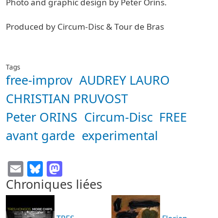
Photo and graphic design by Peter Orins.
Produced by Circum-Disc & Tour de Bras
Tags
free-improv
AUDREY LAURO
CHRISTIAN PRUVOST
Peter ORINS
Circum-Disc
FREE
avant garde
experimental
Email
Bluesky
Mastodon
Chroniques liées