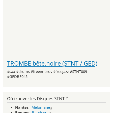
TROMBE bête.noire (STNT / GED)
#sax #drums #freeimprov #freejazz #STNT009
#GEDBE045
Où trouver les Disques STNT ?
Nantes
:
Mélomane
Rennes
:
Blindspot