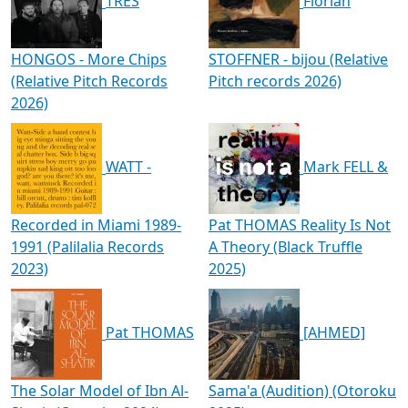
TRES
Florian
HONGOS - More Chips
STOFFNER - bijou (Relative
(Relative Pitch Records
Pitch records 2026)
2026)
WATT -
Mark FELL &
Recorded in Miami 1989-
Pat THOMAS Reality Is Not
1991 (Palilalia Records
A Theory (Black Truffle
2023)
2025)
Pat THOMAS
[AHMED]
The Solar Model of Ibn Al-
Sama'a (Audition) (Otoroku