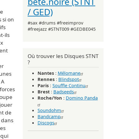
bête.noire (STNT
/ GED)
te
 si on
#sax #drums #freeimprov
ifs
#freejazz #STNT009 #GEDBE045
-ils
ux
ent
Où trouver les Disques STNT
?
er
Nantes
:
Mélomane
jeunes
Rennes
:
Blindspot
 A
Paris
:
Souffle Continu
forces
Brest
:
Badseeds
groupe
Roche/Yon
:
Domino Panda
 jouer
Soundohm
nt de
Bandcamp
, dans
Discogs
Des
 qui