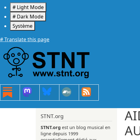
Aller au contenu principal
# Light Mode
# Dark Mode
Système
# Translate this page
AI
STNT.org
AU
STNT.org
est un blog musical en
ligne depuis 1999
essentiellement dédié aux