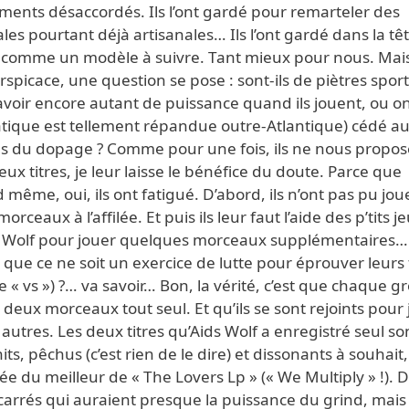
ments désaccordés. Ils l’ont gardé pour remarteler des
es pourtant déjà artisanales… Ils l’ont gardé dans la tê
, comme un modèle à suivre. Tant mieux pour nous. Mais
rspicace, une question se pose : sont-ils de piètres sport
voir encore autant de puissance quand ils jouent, ou ont
ratique est tellement répandue outre-Atlantique) cédé a
es du dopage ? Comme pour une fois, ils ne nous propos
ux titres, je leur laisse le bénéfice du doute. Parce que
même, oui, ils ont fatigué. D’abord, ils n’ont pas pu jou
orceaux à l’affilée. Et puis ils leur faut l’aide des p’tits 
s Wolf pour jouer quelques morceaux supplémentaires…
que ce ne soit un exercice de lutte pour éprouver leurs 
le « vs ») ?… va savoir… Bon, la vérité, c’est que chaque 
 deux morceaux tout seul. Et qu’ils se sont rejoints pour
x autres. Les deux titres qu’Aids Wolf a enregistré seul so
hits, pêchus (c’est rien de le dire) et dissonants à souhait
née du meilleur de « The Lovers Lp » (« We Multiply » !). 
 carrés qui auraient presque la puissance du grind, mais