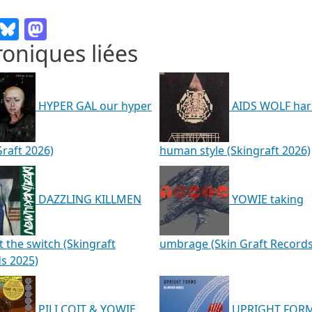
Email
Bluesky
Mastodon
oniques liées
HYPER GAL our hyper
AIDS WOLF har
Graft 2026)
human style (Skingraft 2026)
DAZZLING KILLMEN
YOWIE taking
t the switch (Skingraft
umbrage (Skin Graft Records
s 2025)
PILI COIT & YOWIE
UPRIGHT FOR