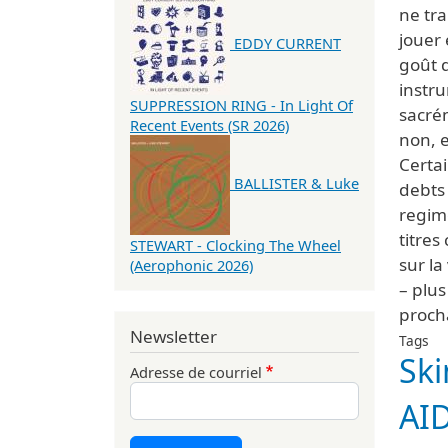
ne tra
jouer 
EDDY CURRENT
goût 
instru
SUPPRESSION RING - In Light Of
sacré
Recent Events (SR 2026)
non, e
Certai
BALLISTER & Luke
debts 
regime
titres
STEWART - Clocking The Wheel
sur la
(Aerophonic 2026)
– plus
proch
Newsletter
Tags
Ski
Adresse de courriel
AI