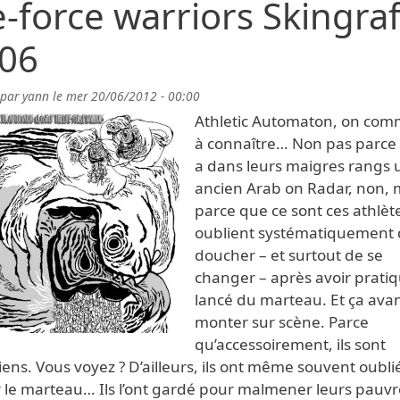
fe-force warriors Skingraf
06
 par
yann
le
mer 20/06/2012 - 00:00
Athletic Automaton, on co
à connaître… Non pas parce q
a dans leurs maigres rangs 
ancien Arab on Radar, non, 
parce que ce sont ces athlèt
oublient systématiquement 
doucher – et surtout de se
changer – après avoir pratiq
lancé du marteau. Et ça ava
monter sur scène. Parce
qu’accessoirement, ils sont
ens. Vous voyez ? D’ailleurs, ils ont même souvent oubli
r le marteau… Ils l’ont gardé pour malmener leurs pauvr