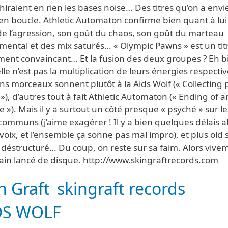
hiraient en rien les bases noise… Des titres qu’on a envi
en boucle. Athletic Automaton confirme bien quant à lui
de l’agression, son goût du chaos, son goût du marteau
mental et des mix saturés… « Olympic Pawns » est un tit
ment convaincant… Et la fusion des deux groupes ? Eh b
lle n’est pas la multiplication de leurs énergies respectiv
ns morceaux sonnent plutôt à la Aids Wolf (« Collecting 
»), d’autres tout à fait Athletic Automaton (« Ending of a
 »). Mais il y a surtout un côté presque « psyché » sur le
 communs (j’aime exagérer ! Il y a bien quelques délais a
 voix, et l’ensemble ça sonne pas mal impro), et plus old 
 déstructuré… Du coup, on reste sur sa faim. Alors vivem
ain lancé de disque. http://www.skingraftrecords.com
n Graft
skingraft records
DS WOLF