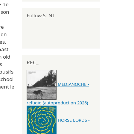
e de
 son
Follow STNT
re
ien
es.
past
n old
REC_
s
busifs
school
MEDIANOCHE -
ent le
refugio (autoproduction 2026)
HORSE LORDS -