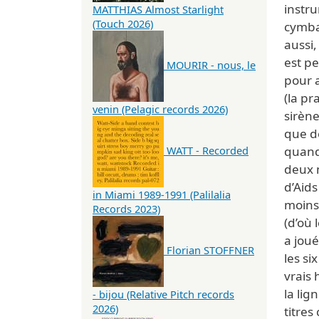
instru
MATTHIAS Almost Starlight
(Touch 2026)
cymbal
aussi
est pe
MOURIR - nous, le
pour a
(la p
venin (Pelagic records 2026)
sirèn
que de
quand 
WATT - Recorded
deux m
d’Aid
in Miami 1989-1991 (Palilalia
moins 
Records 2023)
(d’où 
a joué
Florian STOFFNER
les si
vrais 
la lig
- bijou (Relative Pitch records
2026)
titres