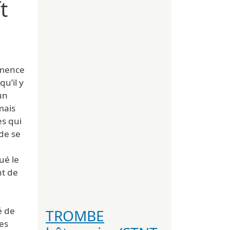
t
mmence
u’il y
un
mais
es qui
de se
ué le
nt de
é de
TROMBE
es