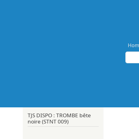
Ma
Hom
TJS DISPO : TROMBE bête
noire (STNT 009)