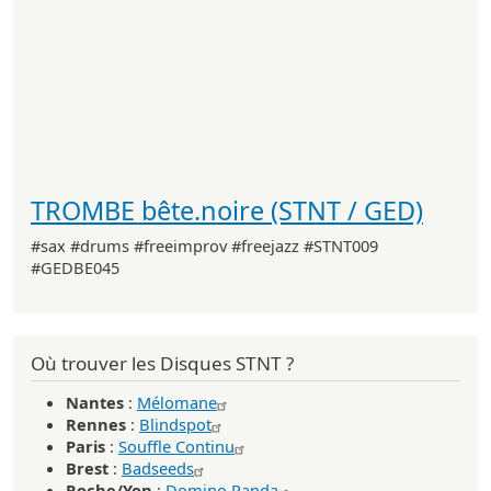
TROMBE bête.noire (STNT / GED)
#sax #drums #freeimprov #freejazz #STNT009
#GEDBE045
Où trouver les Disques STNT ?
Nantes
:
Mélomane
Rennes
:
Blindspot
Paris
:
Souffle Continu
Brest
:
Badseeds
Roche/Yon
:
Domino Panda