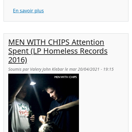
sur LOINS afterglow (Permafrost / If Soc
En savoir plus
MEN WITH CHIPS Attention
Spent (LP Homeless Records
2016)
Soumis par
Valery John Klebar
le
mar 20/04/2021 - 19:15