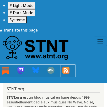
Aller au contenu principal
# Light Mode
# Dark Mode
Système
# Translate this page
STNT.org
STNT.org
est un blog musical en ligne depuis 1999
essentiellement dédié aux musiques No Wave, Noise,
HxC, Free-Improv, Expérimentales, Drone, Pop éclopée