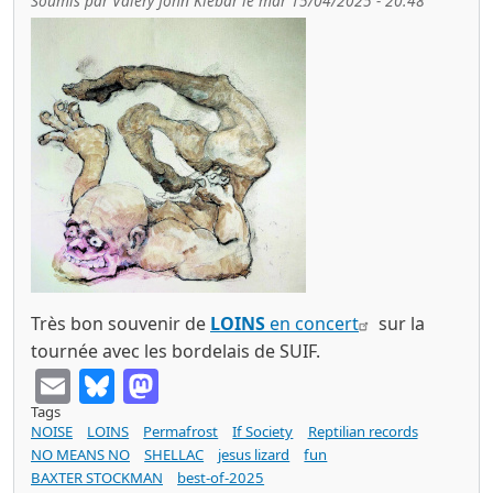
Soumis par
Valery John Klebar
le
mar 15/04/2025 - 20:48
Très bon souvenir de
LOINS
en concert
sur la
tournée avec les bordelais de SUIF.
Email
Bluesky
Mastodon
Tags
NOISE
LOINS
Permafrost
If Society
Reptilian records
NO MEANS NO
SHELLAC
jesus lizard
fun
BAXTER STOCKMAN
best-of-2025