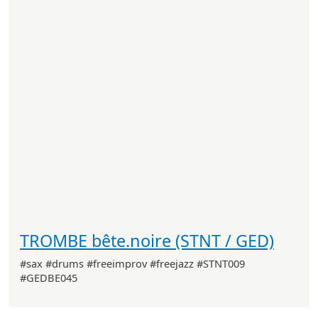
TROMBE bête.noire (STNT / GED)
#sax #drums #freeimprov #freejazz #STNT009
#GEDBE045