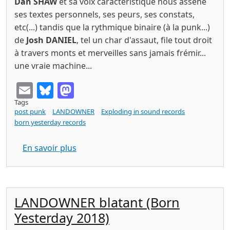
Dan SHAW
et sa voix caractéristique nous assène
ses textes personnels, ses peurs, ses constats,
etc(...) tandis que la rythmique binaire (à la punk...)
de
Josh DANIEL
, tel un char d'assaut,
file tout droit
à travers monts et merveilles sans jamais frémir...
une vraie machine...
Email
Bluesky
Mastodon
Tags
post punk
LANDOWNER
Exploding in sound records
born yesterday records
sur LANDOWNER assumption (Exploding
En savoir plus
LANDOWNER blatant (Born
Yesterday 2018)