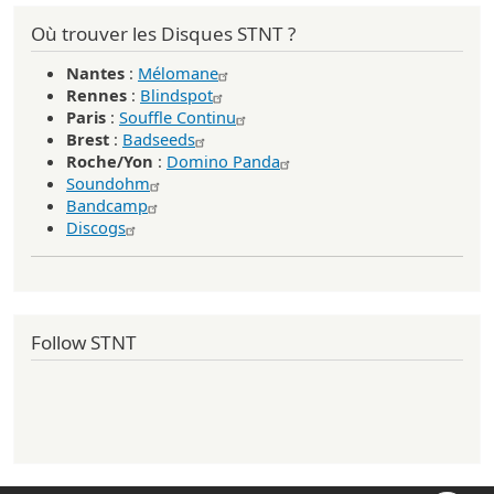
Où trouver les Disques STNT ?
Nantes
:
Mélomane
Rennes
:
Blindspot
Paris
:
Souffle Continu
Brest
:
Badseeds
Roche/Yon
:
Domino Panda
Soundohm
Bandcamp
Discogs
Follow STNT