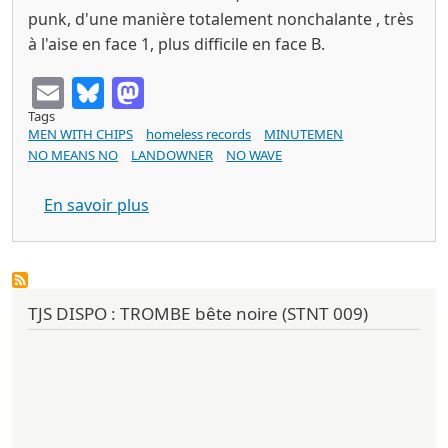
punk, d'une manière totalement nonchalante , très
à l'aise en face 1, plus difficile en face B.
Email
Bluesky
Mastodon
Tags
MEN WITH CHIPS
homeless records
MINUTEMEN
NO MEANS NO
LANDOWNER
NO WAVE
sur MEN WITH CHIPS Attention Spent (
En savoir plus
TJS DISPO : TROMBE bête noire (STNT 009)