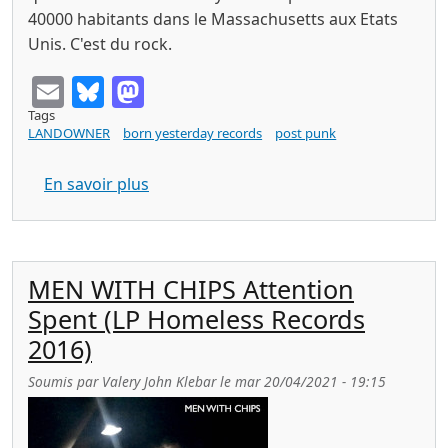
40000 habitants dans le Massachusetts aux Etats
Unis. C'est du rock.
Email
Bluesky
Mastodon
Tags
LANDOWNER
born yesterday records
post punk
sur LANDOWNER blatant (Born Yesterda
En savoir plus
MEN WITH CHIPS Attention
Spent (LP Homeless Records
2016)
Soumis par
Valery John Klebar
le
mar 20/04/2021 - 19:15