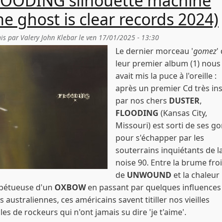
LOODING silhouette machine
he ghost is clear records 2024)
is par
Valery John Klebar
le
ven 17/01/2025 - 13:30
Le dernier morceau '
gomez
'
leur premier album (1) nous
avait mis la puce à l'oreille :
après un premier Cd très in
par nos chers
DUSTER
,
FLOODING
(
Kansas City,
Missouri
) est sorti de ses g
pour s'échapper par les
souterrains inquiétants de l
noise 90. Entre la brume fro
de
UNWOUND
et la chaleur
pétueuse d'un
OXBOW
en passant par quelques influences
s australiennes, ces américains savent titiller nos vieilles
lles de rockeurs qui n'ont jamais su dire 'je t'aime'.