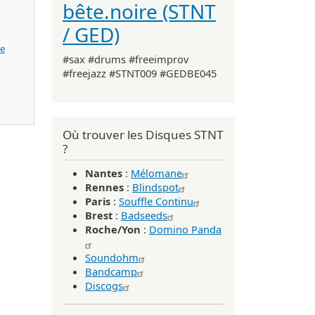
bête.noire (STNT
/ GED)
e
#sax #drums #freeimprov
#freejazz #STNT009 #GEDBE045
clear records 2024)
Où trouver les Disques STNT
?
Nantes
:
Mélomane
Rennes
:
Blindspot
Paris
:
Souffle Continu
Brest
:
Badseeds
Roche/Yon
:
Domino Panda
Soundohm
Bandcamp
Discogs