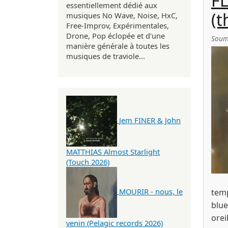
F
essentiellement dédié aux
(t
musiques No Wave, Noise, HxC,
Free-Improv, Expérimentales,
Drone, Pop éclopée et d'une
Soum
manière générale à toutes les
musiques de traviole...
Jem FINER & John
MATTHIAS Almost Starlight
(Touch 2026)
MOURIR - nous, le
tem
blue
orei
venin (Pelagic records 2026)