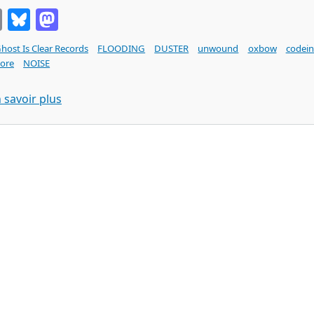
Email
Bluesky
Mastodon
host Is Clear Records
FLOODING
DUSTER
unwound
oxbow
codein
core
NOISE
sur FLOODING silhouette machine (the ghost is 
 savoir plus