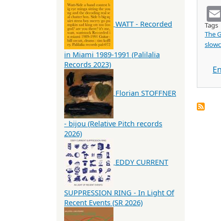
WATT - Recorded
Tags
The G
slow
in Miami 1989-1991 (Palilalia
Records 2023)
En
Florian STOFFNER
- bijou (Relative Pitch records
2026)
EDDY CURRENT
SUPPRESSION RING - In Light Of
Recent Events (SR 2026)