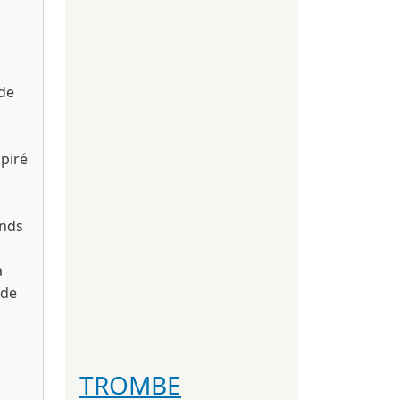
 de
spiré
onds
a
ide
TROMBE