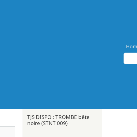
Ma
Hom
TJS DISPO : TROMBE bête
noire (STNT 009)