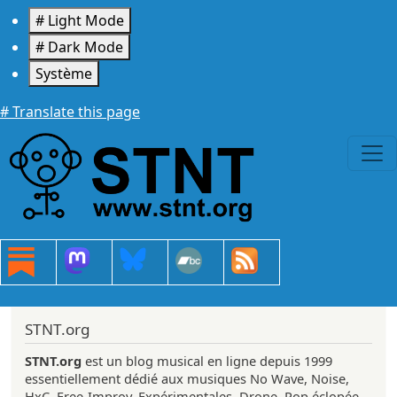
Aller au contenu principal
# Light Mode
# Dark Mode
Système
# Translate this page
STNT.org
STNT.org
est un blog musical en ligne depuis 1999
essentiellement dédié aux musiques No Wave, Noise,
HxC, Free-Improv, Expérimentales, Drone, Pop éclopée