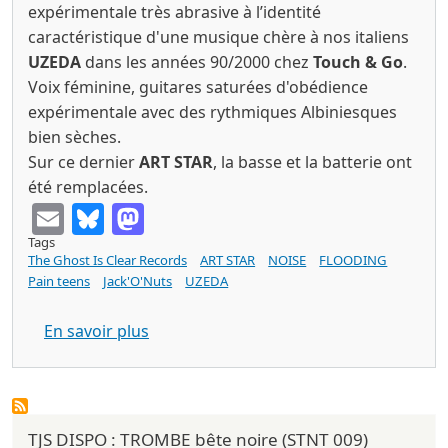
expérimentale très abrasive à l’identité
caractéristique d'une musique chère à nos italiens
UZEDA
dans les années 90/2000 chez
Touch & Go
.
Voix féminine, guitares saturées d'obédience
expérimentale avec des rythmiques Albiniesques
bien sèches.
Sur ce dernier
ART STAR
, la basse et la batterie ont
été remplacées.
Email
Bluesky
Mastodon
Tags
The Ghost Is Clear Records
ART STAR
NOISE
FLOODING
Pain teens
Jack'O'Nuts
UZEDA
sur ART STAR big mouth singers (The Gh
En savoir plus
TJS DISPO : TROMBE bête noire (STNT 009)