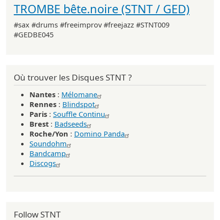
TROMBE bête.noire (STNT / GED)
#sax #drums #freeimprov #freejazz #STNT009
#GEDBE045
Où trouver les Disques STNT ?
Nantes
:
Mélomane
Rennes
:
Blindspot
Paris
:
Souffle Continu
Brest
:
Badseeds
Roche/Yon
:
Domino Panda
Soundohm
Bandcamp
Discogs
Follow STNT