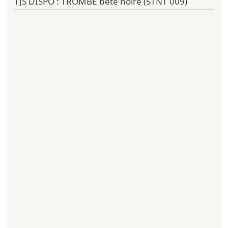
TJS DISPO : TROMBE bête noire (STNT 009)