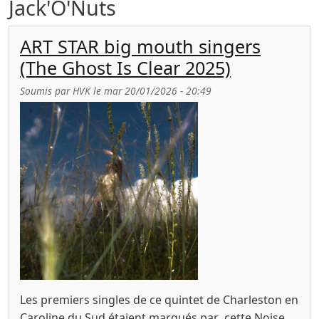
Jack'O'Nuts
ART STAR big mouth singers
(The Ghost Is Clear 2025)
Soumis par
HVK
le
mar 20/01/2026 - 20:49
Les premiers singles de ce quintet de Charleston en
Caroline du Sud étaient marqués par cette Noise