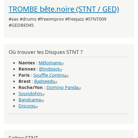
TROMBE bête.noire (STNT / GED)
#sax #drums #freeimprov #freejazz #STNT009
#GEDBE045
Où trouver les Disques STNT ?
Nantes
:
Mélomane
Rennes
:
Blindspot
Paris
:
Souffle Continu
Brest
:
Badseeds
Roche/Yon
:
Domino Panda
Soundohm
Bandcamp
Discogs
Follow STNT