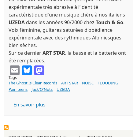
expérimentale très abrasive à l’identité
caractéristique d'une musique chère à nos italiens
UZEDA
dans les années 90/2000 chez
Touch & Go
.
Voix féminine, guitares saturées d'obédience
expérimentale avec des rythmiques Albiniesques
bien sèches.
Sur ce dernier
ART STAR
, la basse et la batterie ont
été remplacées.
Email
Bluesky
Mastodon
Tags
The Ghost Is Clear Records
ART STAR
NOISE
FLOODING
Pain teens
Jack'O'Nuts
UZEDA
sur ART STAR big mouth singers (The Gh
En savoir plus