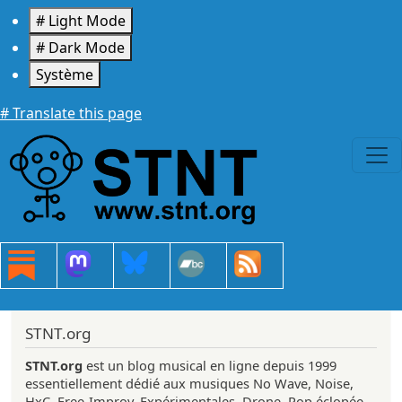
Aller au contenu principal
# Light Mode
# Dark Mode
Système
# Translate this page
STNT.org
STNT.org
est un blog musical en ligne depuis 1999
essentiellement dédié aux musiques No Wave, Noise,
HxC, Free-Improv, Expérimentales, Drone, Pop éclopée