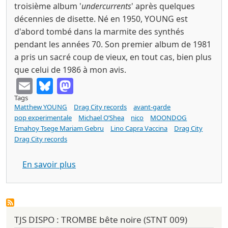
troisième album '
undercurrents
' après quelques
décennies de disette. Né en 1950, YOUNG est
d'abord tombé dans la marmite des synthés
pendant les années 70. Son premier album de 1981
a pris un sacré coup de vieux, en tout cas, bien plus
que celui de 1986 à mon avis.
Email
Bluesky
Mastodon
Tags
Matthew YOUNG
Drag City records
avant-garde
pop experimentale
Michael O’Shea
nico
MOONDOG
Emahoy Tsege Mariam Gebru
Lino Capra Vaccina
Drag City
Drag City records
sur Matthew YOUNG undercurrents (Dra
En savoir plus
TJS DISPO : TROMBE bête noire (STNT 009)