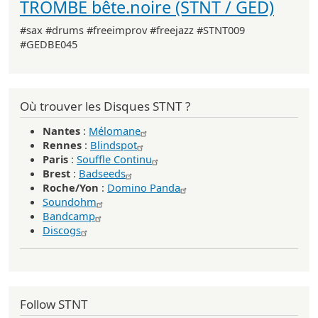
TROMBE bête.noire (STNT / GED)
#sax #drums #freeimprov #freejazz #STNT009
#GEDBE045
Où trouver les Disques STNT ?
Nantes
:
Mélomane
Rennes
:
Blindspot
Paris
:
Souffle Continu
Brest
:
Badseeds
Roche/Yon
:
Domino Panda
Soundohm
Bandcamp
Discogs
Follow STNT