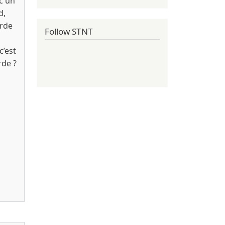
ec un
d,
erde
Follow STNT
c’est
rde ?
 1000 christians cd Blocks Recording Club 2003