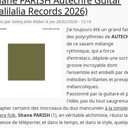
ane PARISH Autechre Guitar
alilalia Records 2026)
is par
Valery John Klebar
le
jeu 26/02/2026 - 13:19
J'ai toujours été un grand fa
des polyrythmies de
AUTEC
de ce savant mélange
rythmique, qui a force
d’entrelacs, déploie une sor
groove incroyable dont
l'ensemble est embelli par d
mélodies brillantes et presq
mélancoliques.
Passionné par la guitare et 
l'idée, pas du tout saugrenu
dapter certains des morceaux du duo mancunien
à la simple
are folk
,
Shane PARISH
(1), en véritable alchimiste, réussi la
esse de téléporter, et dans le temps, et dans le style, quelq