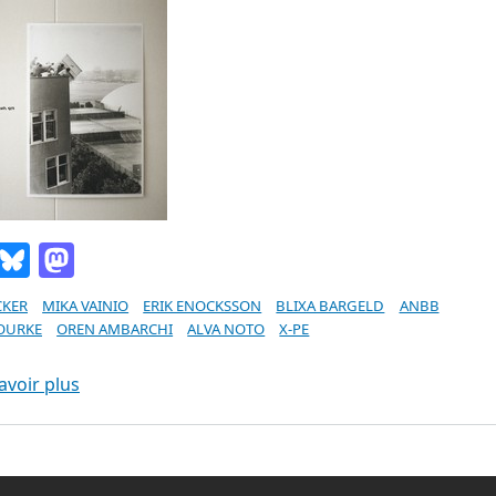
Email
Bluesky
Mastodon
CKER
MIKA VAINIO
ERIK ENOCKSSON
BLIXA BARGELD
ANBB
ROURKE
OREN AMBARCHI
ALVA NOTO
X-PE
sur chroniques été 2011
avoir plus