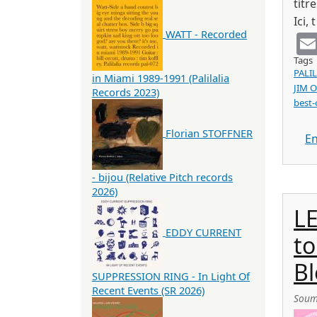
titr
Ici, t
WATT - Recorded
Tags
PALI
in Miami 1989-1991 (Palilalia
JIM 
Records 2023)
best-
Florian STOFFNER
En
- bijou (Relative Pitch records
2026)
L
EDDY CURRENT
to
Bl
SUPPRESSION RING - In Light Of
Recent Events (SR 2026)
Soum