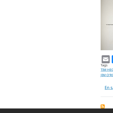
Tags
TIM HE
JIM O'
En s