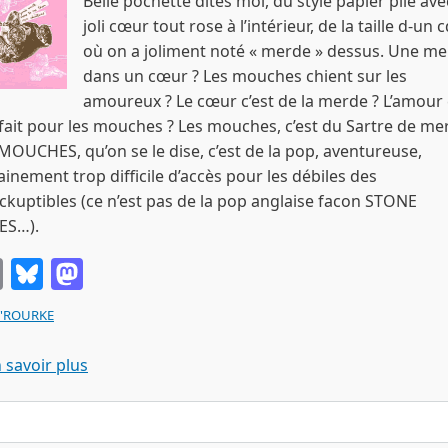
Belle pochette dites moi, du style papier plié av
joli cœur tout rose à l’intérieur, de la taille d-un c
où on a joliment noté « merde » dessus. Une m
dans un cœur ? Les mouches chient sur les
amoureux ? Le cœur c’est de la merde ? L’amour 
fait pour les mouches ? Les mouches, c’est du Sartre de me
MOUCHES, qu’on se le dise, c’est de la pop, aventureuse,
ainement trop difficile d’accès pour les débiles des
ckuptibles (ce n’est pas de la pop anglaise facon STONE
ES…).
Email
Bluesky
Mastodon
O'ROURKE
sur LES MOUCHES you-re worth more to me than
 savoir plus