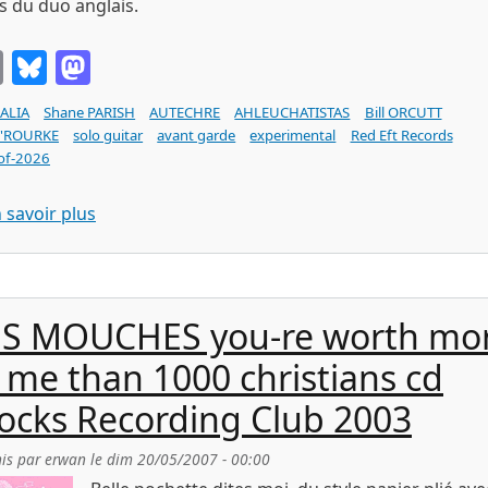
es du duo anglais.
Email
Bluesky
Mastodon
LALIA
Shane PARISH
AUTECHRE
AHLEUCHATISTAS
Bill ORCUTT
O'ROURKE
solo guitar
avant garde
experimental
Red Eft Records
of-2026
sur Shane PARISH Autechre Guitar (Palilalia Rec
 savoir plus
ES MOUCHES you-re worth mo
 me than 1000 christians cd
ocks Recording Club 2003
is par
erwan
le
dim 20/05/2007 - 00:00