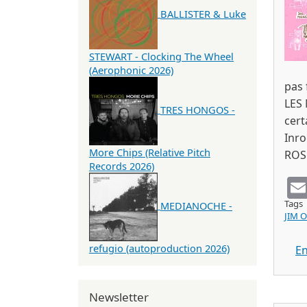
BALLISTER & Luke
STEWART - Clocking The Wheel
(Aerophonic 2026)
pas 
LES 
TRES HONGOS -
cert
Inro
More Chips (Relative Pitch
ROS
Records 2026)
Tags
MEDIANOCHE -
JIM 
refugio (autoproduction 2026)
En
Newsletter