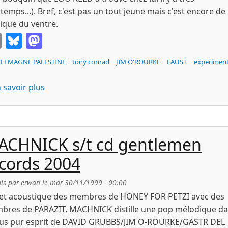
temps...). Bref, c'est pas un tout jeune mais c'est encore de 
que du ventre.
Email
Bluesky
Mastodon
LEMAGNE PALESTINE
tony conrad
JIM O'ROURKE
FAUST
experiment
sur TONY CONRAD Faust Outside the Dream Synd
 savoir plus
ACHNICK s/t cd gentlemen
cords 2004
is par
erwan
le
mar 30/11/1999 - 00:00
jet acoustique des membres de HONEY FOR PETZI avec des
bres de PARAZIT, MACHNICK distille une pop mélodique d
plus pur esprit de DAVID GRUBBS/JIM O-ROURKE/GASTR DEL