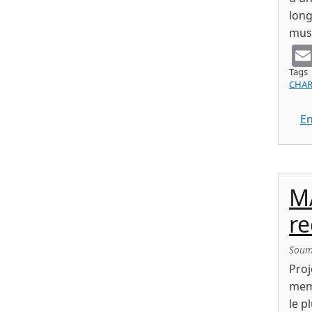
long
musi
Tags
CHAR
En
M
re
Soum
Pro
mem
le 