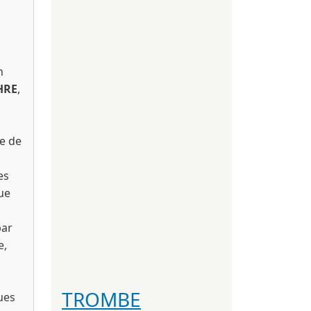
n
HRE
,
te de
es
ue
par
e,
TROMBE
ues