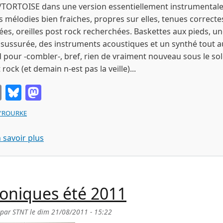
TORTOISE dans une version essentiellement instrumentale
es mélodies bien fraiches, propres sur elles, tenues correcte
ées, oreilles post rock recherchées. Baskettes aux pieds, u
 sussurée, des instruments acoustiques et un synthé tout a
 pour -combler-, bref, rien de vraiment nouveau sous le sol
 rock (et demain n-est pas la veille)...
Email
Bluesky
Mastodon
O'ROURKE
sur MACHNICK s/t cd gentlemen records 2004
 savoir plus
oniques été 2011
 par
STNT
le
dim 21/08/2011 - 15:22