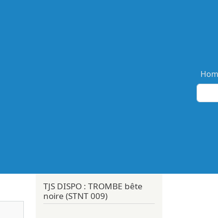
Ma
Hom
TJS DISPO : TROMBE bête
noire (STNT 009)