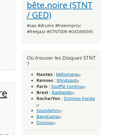
bête.noire (STNT
/ GED)
#sax #drums #freeimprov
#freejazz #STNT009 #GEDBE045
Où trouver les Disques STNT
ords 2026)
?
Nantes
:
Mélomane
Rennes
:
Blindspot
Paris
:
Souffle Continu
re
Brest
:
Badseeds
Roche/Yon
:
Domino Panda
Soundohm
Bandcamp
Discogs