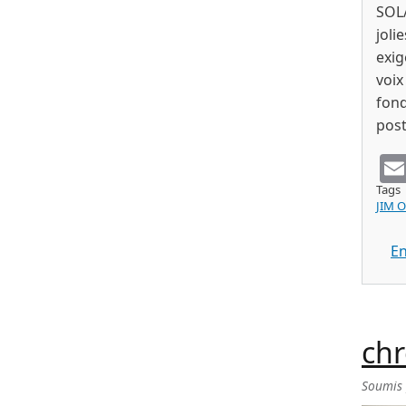
SOL/
joli
exig
voix
fond
post
Tags
JIM 
En
chr
Soumis