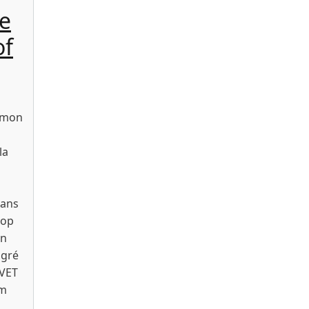
e
of
t mon
la
a
dans
pop
Un
lgré
LVET
om