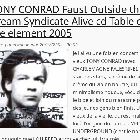
ONY CONRAD Faust Outside th
eam Syndicate Alive cd Table 
e element 2005
is par
erwan
le
mar 20/07/2004 - 00:00
Je l'ai vu une fois en concer
vieux TONY CONRAD (avec
CHARLEMAGNE PALESTINE), 
star des stars, la crème de l
crème du violon bouclé, du
minimalisme noueux, vécu 
le bide et loin du marasme 
des jeunes gens bien finis. 
vieux de la vieille, qui est ma
lui à l'origine du nom au VE
UNDERGROUND (c'est le n
 bouquin que LOU REED a trouvé chez lui il y a très