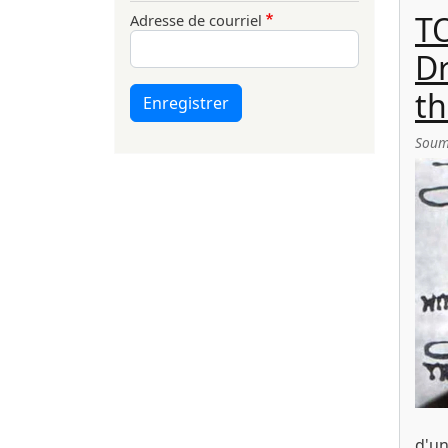
T
Adresse de courriel
Dr
th
Enregistrer
Soum
d'un