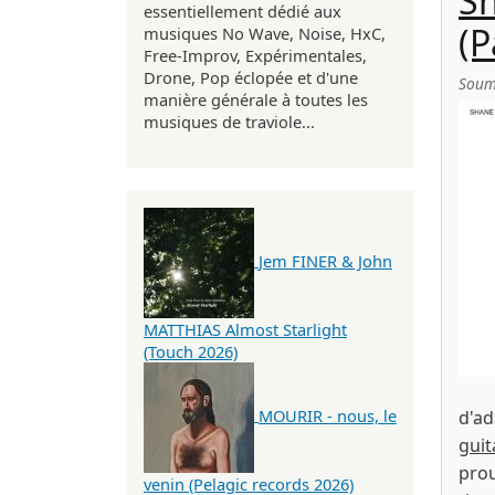
Sh
essentiellement dédié aux
(P
musiques No Wave, Noise, HxC,
Free-Improv, Expérimentales,
Drone, Pop éclopée et d'une
Soum
manière générale à toutes les
musiques de traviole...
Jem FINER & John
MATTHIAS Almost Starlight
(Touch 2026)
MOURIR - nous, le
d'a
guit
prou
venin (Pelagic records 2026)