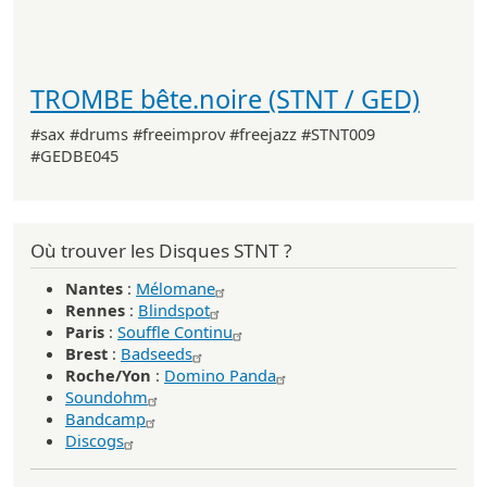
TROMBE bête.noire (STNT / GED)
#sax #drums #freeimprov #freejazz #STNT009
#GEDBE045
Où trouver les Disques STNT ?
Nantes
:
Mélomane
Rennes
:
Blindspot
Paris
:
Souffle Continu
Brest
:
Badseeds
Roche/Yon
:
Domino Panda
Soundohm
Bandcamp
Discogs