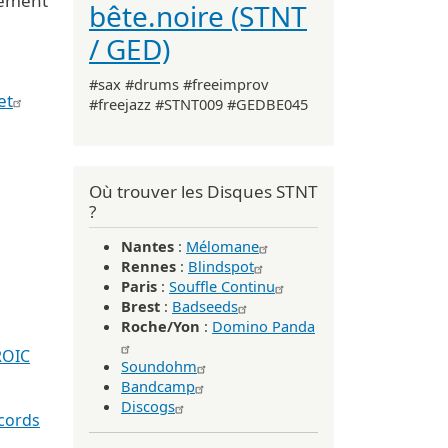
sement
bête.noire (STNT
/ GED)
#sax #drums #freeimprov
et
#freejazz #STNT009 #GEDBE045
Où trouver les Disques STNT
?
Nantes
:
Mélomane
Rennes
:
Blindspot
Paris
:
Souffle Continu
Brest
:
Badseeds
Roche/Yon
:
Domino Panda
ROIC
Soundohm
Bandcamp
Discogs
ecords