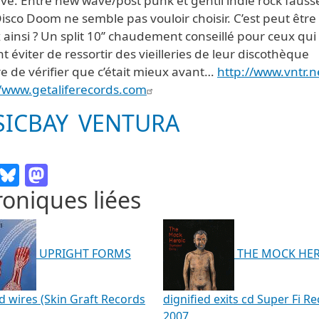
ive. Entre new wave/post punk et gentil indie rock faus
 Disco Doom ne semble pas vouloir choisir. C’est peut être
ainsi ? Un split 10’’ chaudement conseillé pour ceux qui
t éviter de ressortir des vieilleries de leur discothèque
re de vérifier que c’était mieux avant…
http://www.vntr.n
//www.getaliferecords.com
SICBAY
VENTURA
Email
Bluesky
Mastodon
oniques liées
UPRIGHT FORMS
THE MOCK HE
d wires (Skin Graft Records
dignified exits cd Super Fi R
2007