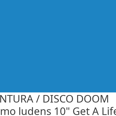
NTURA / DISCO DOOM
mo ludens 10" Get A Lif