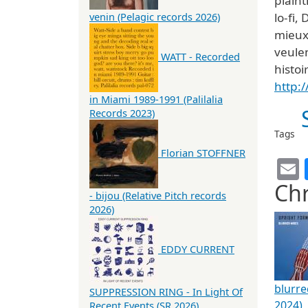
plaint
lo-fi,
venin (Pelagic records 2026)
mieux 
veulen
WATT - Recorded
histoi
http:
in Miami 1989-1991 (Palilalia
Records 2023)
Tags
Florian STOFFNER
Chr
- bijou (Relative Pitch records
2026)
EDDY CURRENT
blurre
SUPPRESSION RING - In Light Of
2024)
Recent Events (SR 2026)