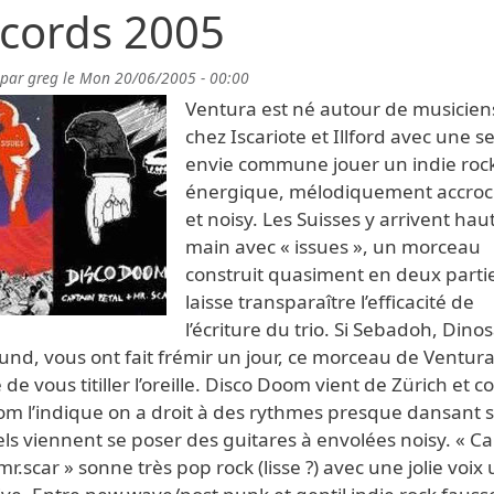
cords 2005
 par
greg
le
Mon 20/06/2005 - 00:00
Ventura est né autour de musicien
chez Iscariote et Illford avec une s
envie commune jouer un indie roc
énergique, mélodiquement accro
et noisy. Les Suisses y arrivent haut
main avec « issues », un morceau
construit quasiment en deux parti
laisse transparaître l’efficacité de
l’écriture du trio. Si Sebadoh, Dinos
nd, vous ont fait frémir un jour, ce morceau de Ventur
 de vous titiller l’oreille. Disco Doom vient de Zürich et
om l’indique on a droit à des rythmes presque dansant 
ls viennent se poser des guitares à envolées noisy. « C
mr.scar » sonne très pop rock (lisse ?) avec une jolie voix 