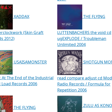
XADDAX
THE FLYING
rclockwork (Skin Graft
LUTTENBACHERS the void cd
ds 2012)
ugEXPLODE / Troubleman
Unlimited 2004
USAISAMONSTER
SHOTGUN MO
 At The End of the Industrial
read compare adjust cd Mo
d Load Records 2006
Radio Records / Formula for
Repetition 2006
ZULU AS KONO 
THE FLYING