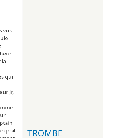
s vus
eule
k
cheur
 la
es qui
aur Jr,
a
 comme
sur
aptain
TROMBE
un poil