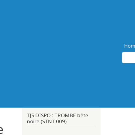
Ma
Hom
TJS DISPO : TROMBE bête
noire (STNT 009)
e