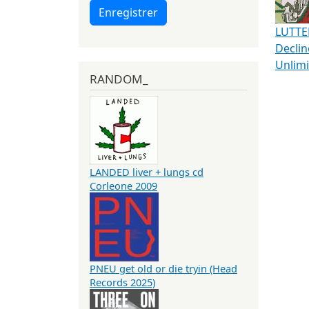
Enregistrer
LUTTE
Decli
Unlimi
RANDOM_
LANDED liver + lungs cd
Corleone 2009
PNEU get old or die tryin (Head
Records 2025)