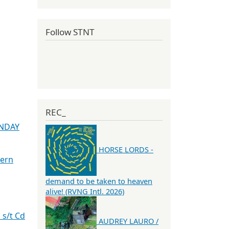
Follow STNT
REC_
NDAY
HORSE LORDS -
dern
demand to be taken to heaven
alive! (RVNG Intl. 2026)
s/t Cd
AUDREY LAURO /