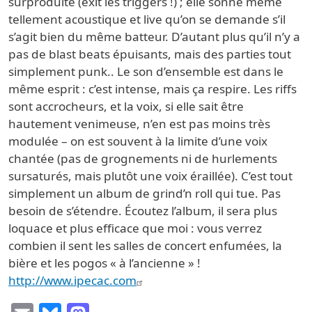
surproduite (exit les triggers !) ; elle sonne même
tellement acoustique et live qu’on se demande s’il
s’agit bien du même batteur. D’autant plus qu’il n’y a
pas de blast beats épuisants, mais des parties tout
simplement punk.. Le son d’ensemble est dans le
même esprit : c’est intense, mais ça respire. Les riffs
sont accrocheurs, et la voix, si elle sait être
hautement venimeuse, n’en est pas moins très
modulée – on est souvent à la limite d’une voix
chantée (pas de grognements ni de hurlements
sursaturés, mais plutôt une voix éraillée). C’est tout
simplement un album de grind’n roll qui tue. Pas
besoin de s’étendre. Écoutez l’album, il sera plus
loquace et plus efficace que moi : vous verrez
combien il sent les salles de concert enfumées, la
bière et les pogos « à l’ancienne » !
http://www.ipecac.com
Email
Bluesky
Mastodon