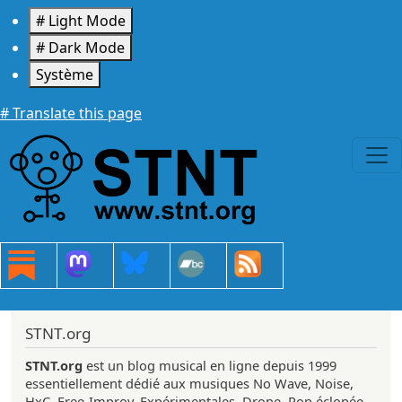
Aller au contenu principal
# Light Mode
# Dark Mode
Système
# Translate this page
STNT.org
STNT.org
est un blog musical en ligne depuis 1999
essentiellement dédié aux musiques No Wave, Noise,
HxC, Free-Improv, Expérimentales, Drone, Pop éclopée