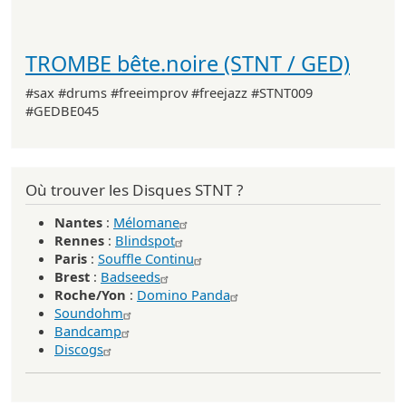
TROMBE bête.noire (STNT / GED)
#sax #drums #freeimprov #freejazz #STNT009
#GEDBE045
Où trouver les Disques STNT ?
Nantes
:
Mélomane
Rennes
:
Blindspot
Paris
:
Souffle Continu
Brest
:
Badseeds
Roche/Yon
:
Domino Panda
Soundohm
Bandcamp
Discogs