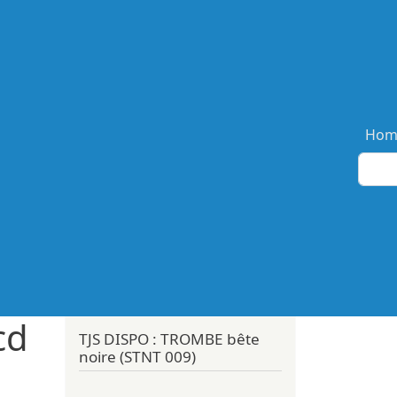
Ma
Hom
cd
TJS DISPO : TROMBE bête
noire (STNT 009)