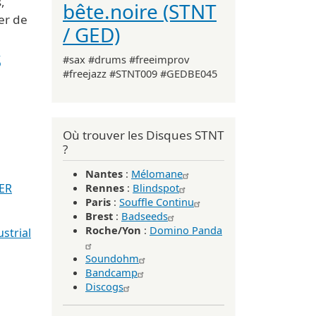
,
bête.noire (STNT
er de
/ GED)
s
#sax #drums #freeimprov
#freejazz #STNT009 #GEDBE045
Où trouver les Disques STNT
?
Nantes
:
Mélomane
ER
Rennes
:
Blindspot
Paris
:
Souffle Continu
Brest
:
Badseeds
Roche/Yon
:
Domino Panda
strial
Soundohm
Bandcamp
Discogs