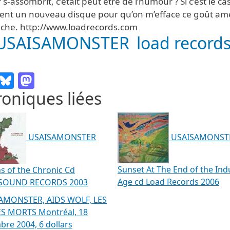
 s-assombrit, c’était peut être de l’humour ? Si c’est le cas
ent un nouveau disque pour qu’on m’efface ce goût am
uche. http://www.loadrecords.com
USAISAMONSTER
load record
Email
Bluesky
Mastodon
oniques liées
USAISAMONST
USAISAMONSTER
Sunset At The End of the Indu
ns of the Chronic Cd
Age cd Load Records 2006
SOUND RECORDS 2003
AMONSTER, AIDS WOLF, LES
S MORTS Montréal, 18
re 2004, 6 dollars