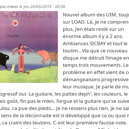
 par
erwan
le
jeu 20/05/2010 - 00:00
Nouvel album des UIM, touj
sur LOAD. Là, je ne compre
plus, j’en étais resté sur un
énorme album il y a 2 ans.
Ambiances SICBAY et tout le
toutim…Vla que ce nouveau
disque me détruit l’image e
temps trois mouvements. Le
problème en effet vient de c
démangeaisons progressive
leur musique. Je parle de m
rogressif oui. La guitare, les pattes deph’, les couleurs, le
s goût, fin pas le mien, l’orgue et la guitare qui se suiv
lou, ca pue des pieds… Je ne ressens plus rien, je ne sa
r sens de la déconnade est si développé que ca ou quoi m
 ca craint des teutons. C-est leur première fausse note.