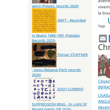
avenir
venin (Pelagic records 2026)
vivem
la bo
WATT - Recorded
Tags
in Miami 1989-1991 (Palilalia
Records 2023)
Chr
Florian STOFFNER
- bijou (Relative Pitch records
2026)
Citize
INFRA
EDDY CURRENT
USAIS
ANGLE
SUPPRESSION RING - In Light Of
décemb
Recent Events (SR 2026)