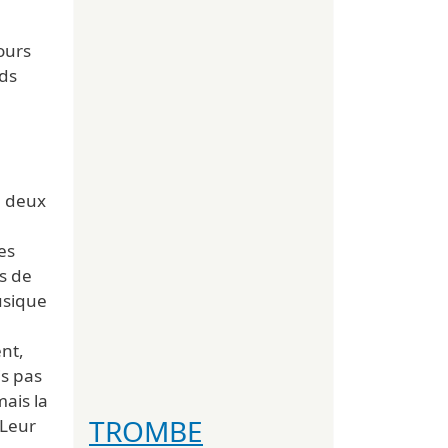
ours
nds
n deux
es
s de
usique
ent,
is pas
ais la
TROMBE
 Leur