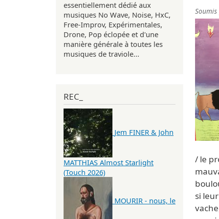
essentiellement dédié aux
Soumis
musiques No Wave, Noise, HxC,
Free-Improv, Expérimentales,
Drone, Pop éclopée et d'une
manière générale à toutes les
musiques de traviole...
REC_
Jem FINER & John
/ le p
MATTHIAS Almost Starlight
mauvai
(Touch 2026)
boulou
si leu
MOURIR - nous, le
vache,