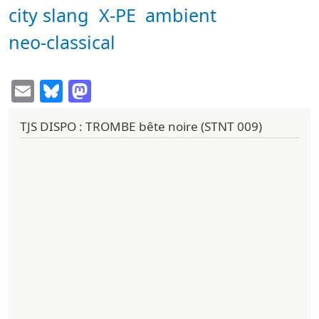
city slang
X-PE
ambient
neo-classical
Email
Bluesky
Mastodon
TJS DISPO : TROMBE bête noire (STNT 009)