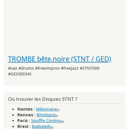
TROMBE bête.noire (STNT / GED)
#sax #drums #freeimprov #freejazz #STNT009
#GEDBE045
Où trouver les Disques STNT ?
Nantes
:
Mélomane
Rennes
:
Blindspot
Paris
:
Souffle Continu
Brest
:
Badseeds