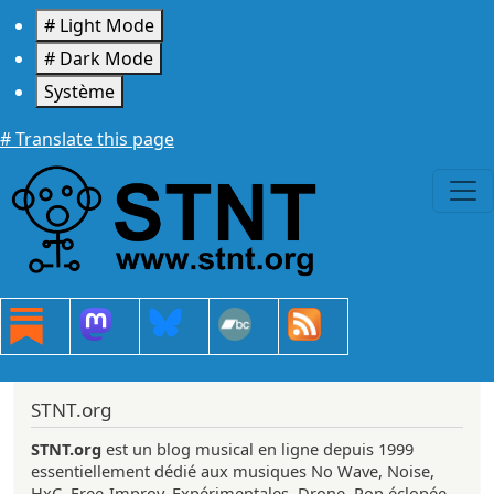
Aller au contenu principal
# Light Mode
# Dark Mode
Système
# Translate this page
STNT.org
STNT.org
est un blog musical en ligne depuis 1999
essentiellement dédié aux musiques No Wave, Noise,
HxC, Free-Improv, Expérimentales, Drone, Pop éclopée