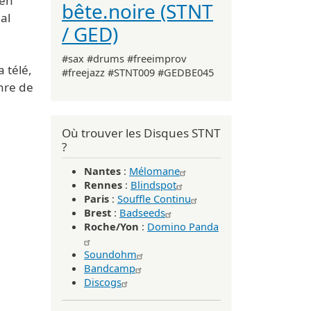
 en
bête.noire (STNT
al
/ GED)
#sax #drums #freeimprov
a télé,
#freejazz #STNT009 #GEDBE045
nre de
Où trouver les Disques STNT
?
Nantes
:
Mélomane
Rennes
:
Blindspot
Paris
:
Souffle Continu
Brest
:
Badseeds
Roche/Yon
:
Domino Panda
Soundohm
Bandcamp
Discogs