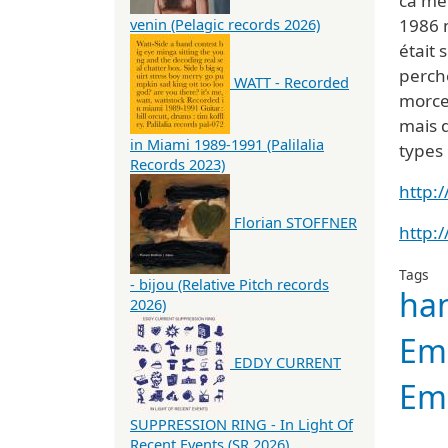
ca me
1986 m
venin (Pelagic records 2026)
était 
perché
WATT - Recorded
morcea
mais d
in Miami 1989-1991 (Palilalia
types 
Records 2023)
http:
Florian STOFFNER
http:
Tags
- bijou (Relative Pitch records
ha
2026)
Em
EDDY CURRENT
Em
SUPPRESSION RING - In Light Of
Recent Events (SR 2026)