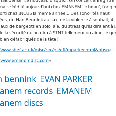
 fait penser ce nouveau disque... Un concert enregistré
ais réédité aujourd'hui chez EMANEM 'le beau', l'origin
sorti chez INCUS la même année... Des sonorités haut
es, du Han Bennink au sax, de la violence à souhait, 4
ux de bargeots en solo, aïe, du stress qu'ils diraient à l
e la sécurité qu'on dira à STNT tellement on aime ce ge
bien défabriqués de la tête !
//www.shef.ac.uk/misc/rec/ps/efi/mparker.html&nbsp
;
//www.emanemdisc.com
n bennink
EVAN PARKER
anem records
EMANEM
anem discs