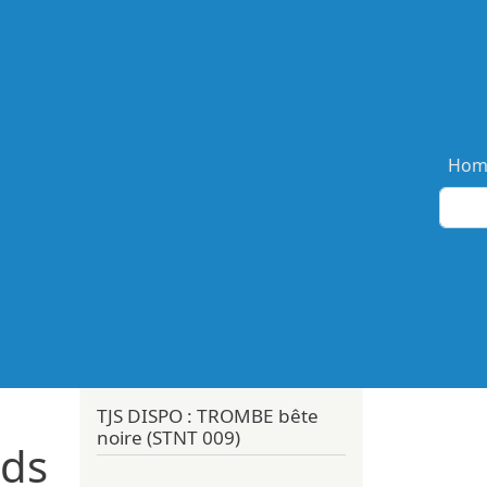
Ma
Hom
TJS DISPO : TROMBE bête
noire (STNT 009)
rds