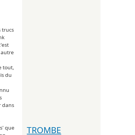
s trucs
nk
'est
 autre
 tout,
ais du
onnu
s
r dans
,
TROMBE
s' que