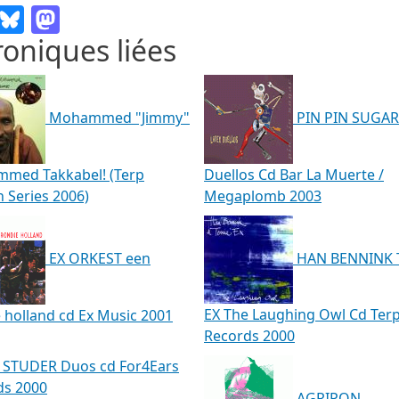
Email
Bluesky
Mastodon
oniques liées
Mohammed "Jimmy"
PIN PIN SUGAR
med Takkabel! (Terp
Duellos Cd Bar La Muerte /
n Series 2006)
Megaplomb 2003
HAN BENNINK 
EX ORKEST een
EX The Laughing Owl Cd Ter
 holland cd Ex Music 2001
Records 2000
 STUDER Duos cd For4Ears
ds 2000
AGRIPON