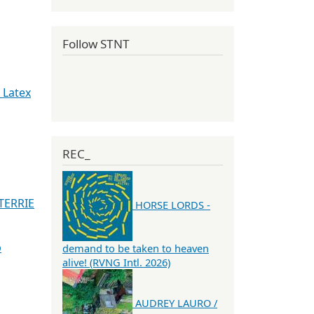
Follow STNT
 Latex
REC_
TERRIE
HORSE LORDS -
p
demand to be taken to heaven
alive! (RVNG Intl. 2026)
AUDREY LAURO /