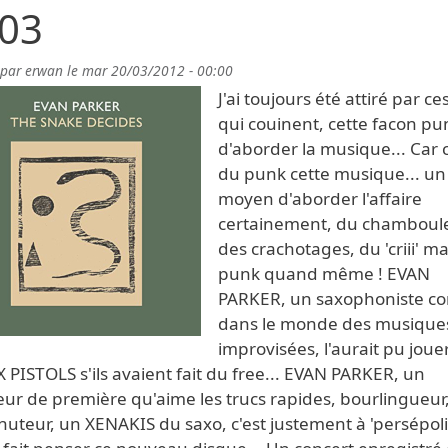
03
 par
erwan
le
mar 20/03/2012 - 00:00
J'ai toujours été attiré par ce
qui couinent, cette facon pu
d'aborder la musique... Car c
du punk cette musique... un
moyen d'aborder l'affaire
certainement, du chamboule
des crachotages, du 'criii' m
punk quand même ! EVAN
PARKER, un saxophoniste c
dans le monde des musique
improvisées, l'aurait pu joue
X PISTOLS s'ils avaient fait du free... EVAN PARKER, un
eur de première qu'aime les trucs rapides, bourlingueur
uteur, un XENAKIS du saxo, c'est justement à 'persépoli