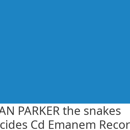
AN PARKER the snakes
cides Cd Emanem Reco