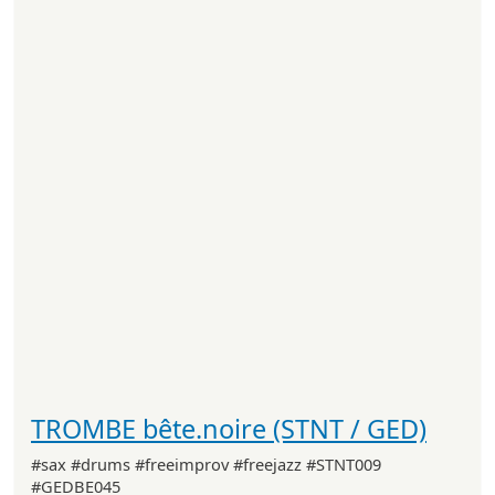
TROMBE bête.noire (STNT / GED)
#sax #drums #freeimprov #freejazz #STNT009
#GEDBE045