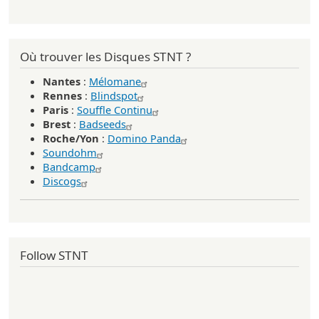
Où trouver les Disques STNT ?
Nantes
:
Mélomane
Rennes
:
Blindspot
Paris
:
Souffle Continu
Brest
:
Badseeds
Roche/Yon
:
Domino Panda
Soundohm
Bandcamp
Discogs
Follow STNT