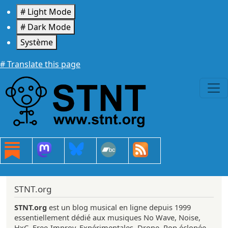
Aller au contenu principal
# Light Mode
# Dark Mode
Système
# Translate this page
STNT.org
STNT.org
est un blog musical en ligne depuis 1999
essentiellement dédié aux musiques No Wave, Noise,
HxC, Free-Improv, Expérimentales, Drone, Pop éclopée