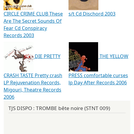
CIRCLE CRIME CLUB These
s/t Cd Dischord 2003
Are The Secret Sounds Of
Fear Cd Conspiracy
Records 2003
DIE PRETTY
THE YELLOW
CRASH TASTE Pretty crash
PRESS comfortable curses
LP Rejuvenation Records,
lp Day After Records 2006
Migouri, Theatre Records
2006
TJS DISPO : TROMBE bête noire (STNT 009)