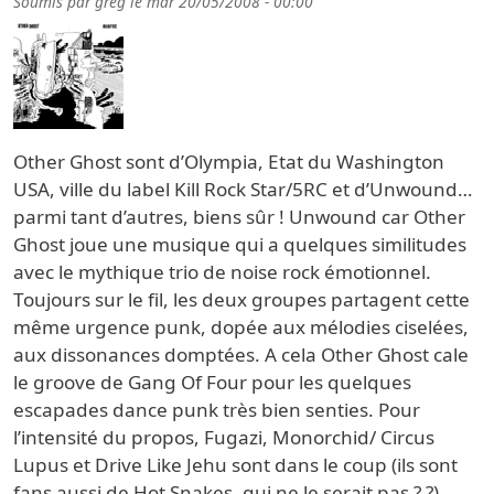
Soumis par
greg
le
mar 20/05/2008 - 00:00
Other Ghost sont d’Olympia, Etat du Washington
USA, ville du label Kill Rock Star/5RC et d’Unwound…
parmi tant d’autres, biens sûr ! Unwound car Other
Ghost joue une musique qui a quelques similitudes
avec le mythique trio de noise rock émotionnel.
Toujours sur le fil, les deux groupes partagent cette
même urgence punk, dopée aux mélodies ciselées,
aux dissonances domptées. A cela Other Ghost cale
le groove de Gang Of Four pour les quelques
escapades dance punk très bien senties. Pour
l’intensité du propos, Fugazi, Monorchid/ Circus
Lupus et Drive Like Jehu sont dans le coup (ils sont
fans aussi de Hot Snakes, qui ne le serait pas ? ?).