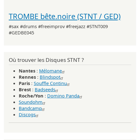
TROMBE bête.noire (STNT / GED)
#sax #drums #freeimprov #freejazz #STNT009
#GEDBE045
Où trouver les Disques STNT ?
Nantes
:
Mélomane
Rennes
:
Blindspot
Paris
:
Souffle Continu
Brest
:
Badseeds
Roche/Yon
:
Domino Panda
Soundohm
Bandcamp
Discogs