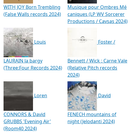
WITH JOY Born Trembling
Musique pour Ombres M​é​
(False Walls records 2024)
caniques (LP WV Sorcerer
Productions / Cavsas 2024)
Louis
Foster /
LAURAIN la bargy
Bennett / Wick : Carne Vale
(Three:Four Records 2024)
(Relative Pitch records
2024)
Loren
David
CONNORS & David
FENECH mountains of
GRUBBS 'Evening Air'
night (Jelodanti 2024)
(Room40 2024)