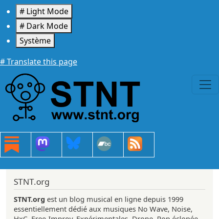
Aller au contenu principal
# Light Mode
# Dark Mode
Système
# Translate this page
STNT.org
STNT.org
est un blog musical en ligne depuis 1999
essentiellement dédié aux musiques No Wave, Noise,
HxC, Free-Improv, Expérimentales, Drone, Pop éclopée