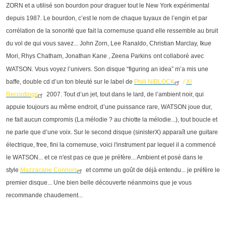
ZORN et a utilisé son bourdon pour draguer tout le New York expérimental
depuis 1987. Le bourdon, c’est le nom de chaque tuyaux de l’engin et par
corrélation de la sonorité que fait la cornemuse quand elle ressemble au bruit
du vol de qui vous savez... John Zorn, Lee Ranaldo, Christian Marclay, Ikue
Mori, Rhys Chatham, Jonathan Kane , Zeena Parkins
ont collaboré avec
WATSON. Vous voyez l’univers. Son disque “figuring an idea” m’a mis une
baffe, double cd d’un ton bleuté sur le label de
Phill NIBLOCK
/
XI
Recordings
2007. Tout d’un jet, tout dans le lard, de l’ambient noir, qui
appuie toujours au même endroit, d’une puissance rare, WATSON joue dur,
ne fait aucun compromis (La mélodie ? au chiotte la mélodie...), tout boucle et
ne parle que d’une voix. Sur le second disque (sinisterX) apparaît une guitare
électrique, free, fini la cornemuse, voici l'instrument par lequel il a commencé
le WATSON... et ce n'est pas ce que je préfère... Ambient et posé dans le
style
Mazzacane Connors
et comme un goût de déjà entendu... je préfère le
premier disque... Une bien belle découverte néanmoins que je vous
recommande chaudement...