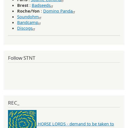
Brest
:
Badseeds
Roche/Yon
:
Domino Panda
Soundohm
Bandcamp
Discogs
Follow STNT
REC_
HORSE LORDS - demand to be taken to