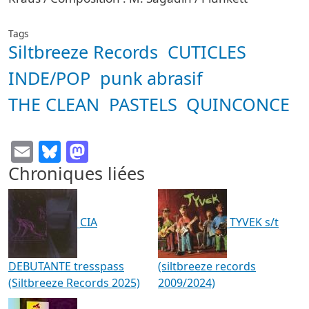
Tags
Siltbreeze Records
CUTICLES
INDE/POP
punk abrasif
THE CLEAN
PASTELS
QUINCONCE
Email
Bluesky
Mastodon
Chroniques liées
CIA
TYVEK s/t
DEBUTANTE tresspass
(siltbreeze records
(Siltbreeze Records 2025)
2009/2024)