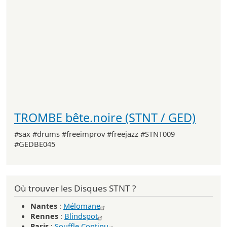
TROMBE bête.noire (STNT / GED)
#sax #drums #freeimprov #freejazz #STNT009
#GEDBE045
Où trouver les Disques STNT ?
Nantes
:
Mélomane
Rennes
:
Blindspot
Paris
:
Souffle Continu