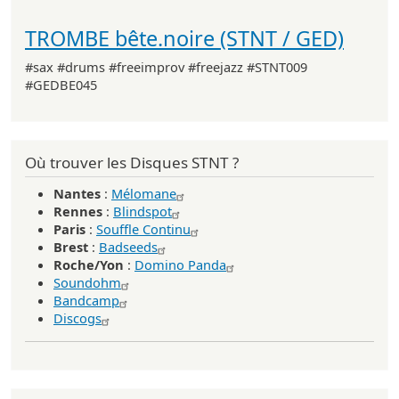
TROMBE bête.noire (STNT / GED)
#sax #drums #freeimprov #freejazz #STNT009
#GEDBE045
Où trouver les Disques STNT ?
Nantes
:
Mélomane
Rennes
:
Blindspot
Paris
:
Souffle Continu
Brest
:
Badseeds
Roche/Yon
:
Domino Panda
Soundohm
Bandcamp
Discogs