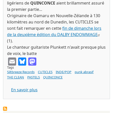
ligériens de
QUINCONCE
aient brillamment assuré
la premier partie...
Originaire de Oamaru en Nouvelle-Zélande à
130
kilomètres au nord de Dunedin
, les CUTICLES se
sont fait remarquer en cette
fin de dimanche lors
de la deuxième édition du DALBY ENDOMMAGE
(1).
Le chanteur guitariste Plunkett n'avait presque plus
de voix, le batte
Email
Bluesky
Mastodon
Tags
Siltbreeze Records
CUTICLES
INDE/POP
punk abrasif
THE CLEAN
PASTELS
QUINCONCE
sur CUTICLES major works (Lp siltbreez
En savoir plus