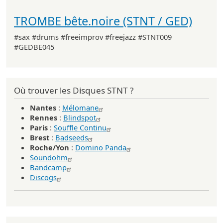
TROMBE bête.noire (STNT / GED)
#sax #drums #freeimprov #freejazz #STNT009
#GEDBE045
Où trouver les Disques STNT ?
Nantes
:
Mélomane
Rennes
:
Blindspot
Paris
:
Souffle Continu
Brest
:
Badseeds
Roche/Yon
:
Domino Panda
Soundohm
Bandcamp
Discogs