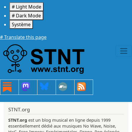
Aller au contenu principal
# Light Mode
# Dark Mode
Système
# Translate this page
STNT.org
STNT.org
est un blog musical en ligne depuis 1999
essentiellement dédié aux musiques No Wave, Noise,
HxC, Free-Improv, Expérimentales, Drone, Pop éclopée