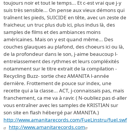
toujours noir et tout le temps... Et c-est vrai que j-y
suis très sensible... On pense aux vieux démons qui
traînent les pieds, SUICIDE en tête, avec un zeste de
fraicheur, un truc plus dub ici, plus indus là, des
samples de films et des ambiances moins
américaines. Mais on y est quand même... Des
couches glauques au plafond, des choeurs ici ou là,
de la profondeur dans le son, j-aime beaucoup l-
entrelassement des rythmes et leurs compléxités
notamment sur le titre extrait de la compilation -
Recycling Buzz- sortie chez AMANITA l-année
dernière. Frottement de pouce sur index, une
recette qui a la classe... ACT, j-connaissais pas, mais
franchement, ca me va à ravir. ( N-oubliez pas d-aller
vous entraîner avec les samples de KRISTIAN sur
son site en flash hébergé par AMANITA.)
http://www.amanitarecords.com/FueLinstru/fuel.swf
http://www.amanitarecords.com