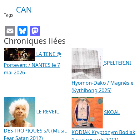
CAN
Tags
Email
Bluesky
Mastodon
Chroniques liées
LA TENE @
SPELTERINI
Portevent / NANTES le 7
mai 2026
Hyomon-Dako / Magnésie
(Kythibong 2025)
LE REVEIL
SKOAL
DES TROPIQUES s/t (Music
KODIAK Kryptonym Bodiak
Fear Satan 2012)
(Load records 2011)