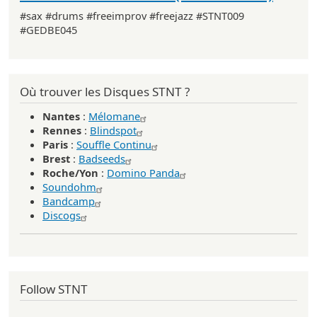
#sax #drums #freeimprov #freejazz #STNT009
#GEDBE045
Où trouver les Disques STNT ?
Nantes
:
Mélomane
Rennes
:
Blindspot
Paris
:
Souffle Continu
Brest
:
Badseeds
Roche/Yon
:
Domino Panda
Soundohm
Bandcamp
Discogs
Follow STNT