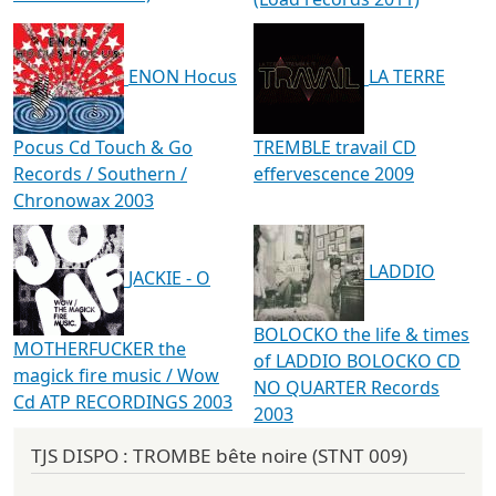
ENON Hocus
LA TERRE
Pocus Cd Touch & Go
TREMBLE travail CD
Records / Southern /
effervescence 2009
Chronowax 2003
LADDIO
JACKIE - O
BOLOCKO the life & times
MOTHERFUCKER the
of LADDIO BOLOCKO CD
magick fire music / Wow
NO QUARTER Records
Cd ATP RECORDINGS 2003
2003
TJS DISPO : TROMBE bête noire (STNT 009)