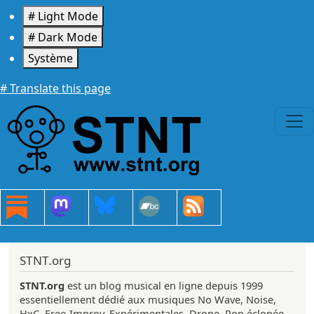
Aller au contenu principal
# Light Mode
# Dark Mode
Système
# Translate this page
STNT.org
STNT.org
est un blog musical en ligne depuis 1999
essentiellement dédié aux musiques No Wave, Noise,
HxC, Free-Improv, Expérimentales, Drone, Pop éclopée