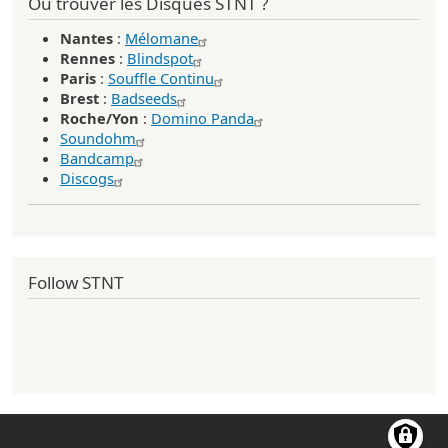
Où trouver les Disques STNT ?
Nantes
:
Mélomane
Rennes
:
Blindspot
Paris
:
Souffle Continu
Brest
:
Badseeds
Roche/Yon
:
Domino Panda
Soundohm
Bandcamp
Discogs
Follow STNT