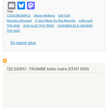
Email
Bluesky
Mastodon
Tags
CODDIWOMPLE
Olivier Mellano
GW SOK
Nicolas Lafourest
A Tant Rêver Du Roi Records
indie rock
THE AND
AND ALSO THE TREES
CANNIBALES & VAHINES
THE AND
sur CODDIWOMPLE The Walk & Other Stor
En savoir plus
TJS DISPO : TROMBE bête noire (STNT 009)