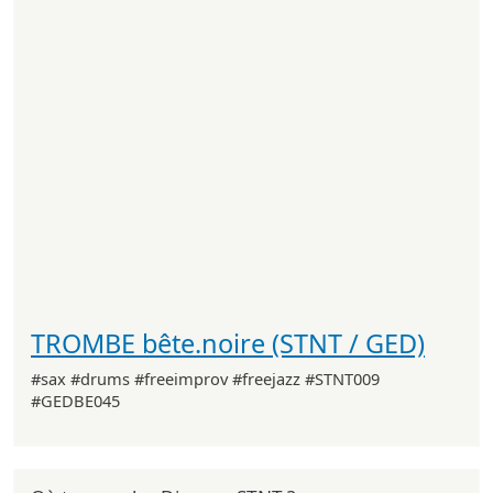
TROMBE bête.noire (STNT / GED)
#sax #drums #freeimprov #freejazz #STNT009
#GEDBE045