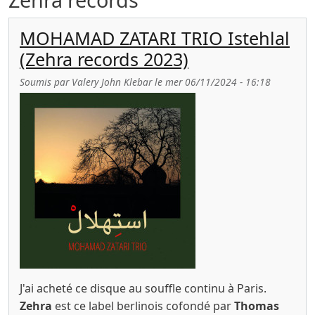
MOHAMAD ZATARI TRIO Istehlal
(Zehra records 2023)
Soumis par
Valery John Klebar
le
mer 06/11/2024 - 16:18
J'ai acheté ce disque au souffle continu à Paris.
Zehra
est ce label berlinois cofondé par
Thomas