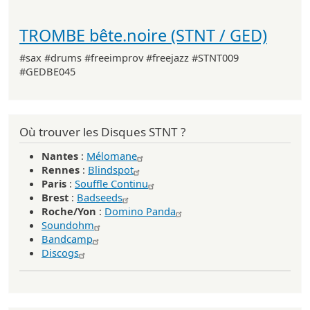
TROMBE bête.noire (STNT / GED)
#sax #drums #freeimprov #freejazz #STNT009
#GEDBE045
Où trouver les Disques STNT ?
Nantes
:
Mélomane
Rennes
:
Blindspot
Paris
:
Souffle Continu
Brest
:
Badseeds
Roche/Yon
:
Domino Panda
Soundohm
Bandcamp
Discogs