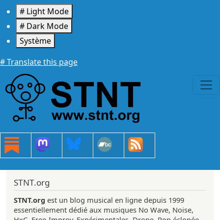
Aller au contenu principal
# Light Mode
# Dark Mode
Système
# Translate this page
STNT.org
STNT.org
est un blog musical en ligne depuis 1999
essentiellement dédié aux musiques No Wave, Noise,
HxC, Free-Improv, Expérimentales, Drone, Pop éclopée