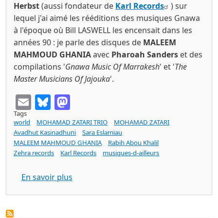
Herbst
(aussi fondateur de
Karl Records
) sur
lequel j'ai aimé les rééditions des musiques Gnawa
à l'époque où Bill LASWELL les encensait dans les
années 90 : je parle des disques de
MALEEM
MAHMOUD GHANIA
avec
Pharoah Sanders
et des
compilations '
Gnawa Music Of Marrakesh
' et '
The
Master Musicians Of Jajouka
'.
Email
Bluesky
Mastodon
Tags
world
MOHAMAD ZATARI TRIO
MOHAMAD ZATARI
Avadhut Kasinadhuni
Sara Eslamiau
MALEEM MAHMOUD GHANIA
Rabih Abou Khalil
Zehra records
Karl Records
musiques-d-ailleurs
sur MOHAMAD ZATARI TRIO Istehlal (Ze
En savoir plus